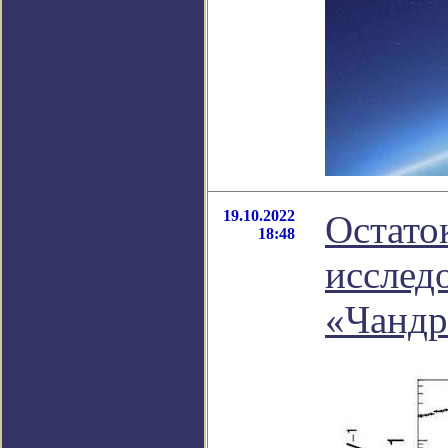
19.10.2022
Остато
18:48
исслед
«Чандр