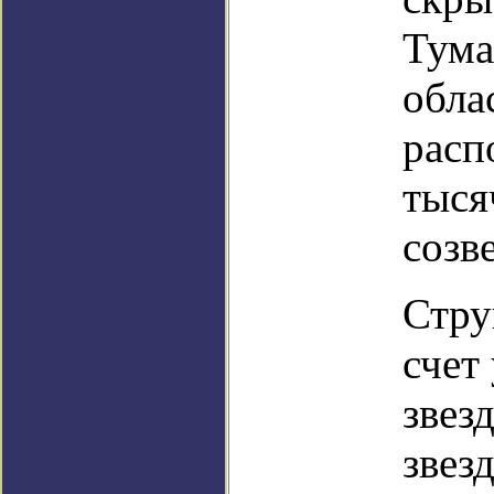
Тума
обла
расп
тыся
созв
Стру
счет
звез
звез