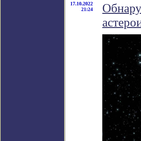
17.10.2022
Обнару
21:24
астерои