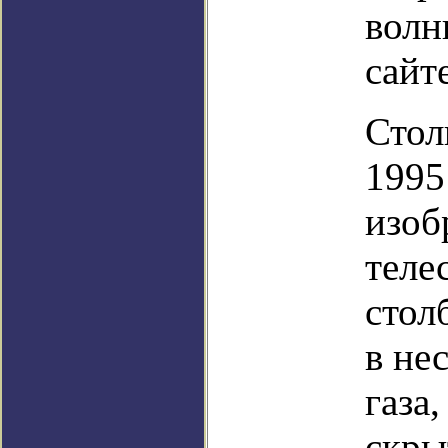
волн
сайт
Стол
1995
изоб
теле
стол
в не
газа
скры