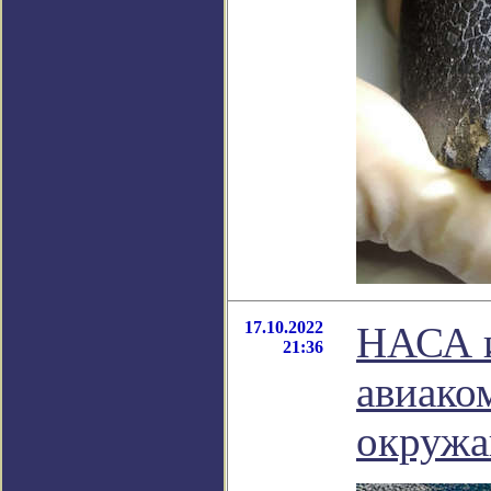
17.10.2022
НАСА и
21:36
авиако
окружа