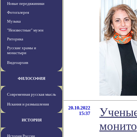
Новые передвжиники
Фотогалерея
Музыка
"Неизвестные" музеи
Риторика
Русские храмы и
монастыри
Видеоархив
ФИЛОСОФИЯ
Современная русская мысль
Искания и размышления
20.10.2022
Ученые
15:37
ИСТОРИЯ
монито
История России