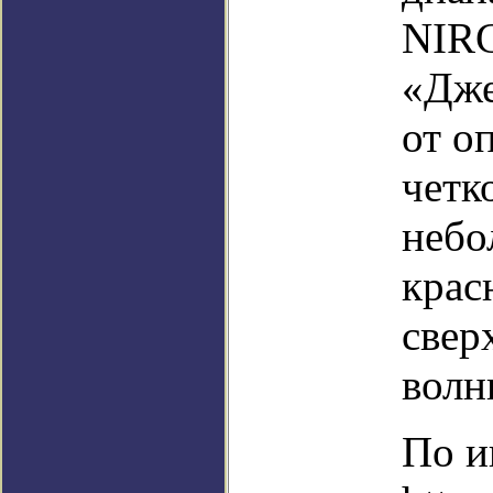
NIRC
«Дже
от о
четк
небо
крас
свер
волн
По и