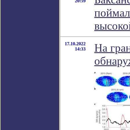
20:59
поймал
высоко
17.10.2022
На гра
14:33
обнару