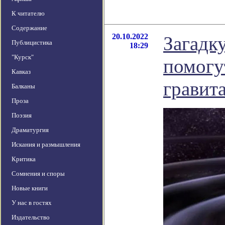
К читателю
Содержание
20.10.2022
Загадк
Публицистика
18:29
"Курск"
помогу
Кавказ
гравит
Балканы
Проза
Поэзия
Драматургия
Искания и размышления
Критика
Сомнения и споры
Новые книги
У нас в гостях
Издательство