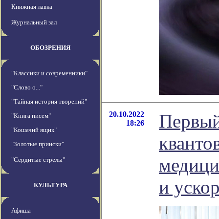
Книжная лавка
Журнальный зал
ОБОЗРЕНИЯ
"Классики и современники"
"Слово о..."
"Тайная история творений"
20.10.2022
Первый
"Книга писем"
18:26
"Кошачий ящик"
кванто
"Золотые прииски"
медици
"Сердитые стрелы"
и уско
КУЛЬТУРА
Афиша