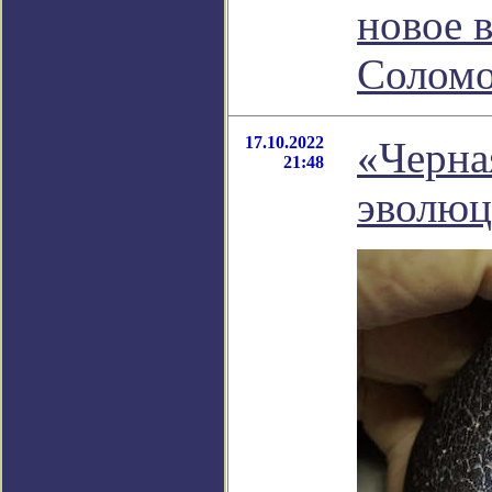
новое 
Соломо
17.10.2022
«Черная
21:48
эволюц