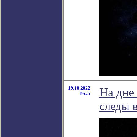
19.10.2022
На дне
19:25
следы 