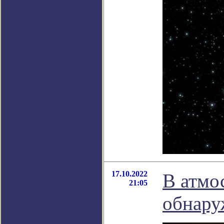
17.10.2022
В атмо
21:05
обнару