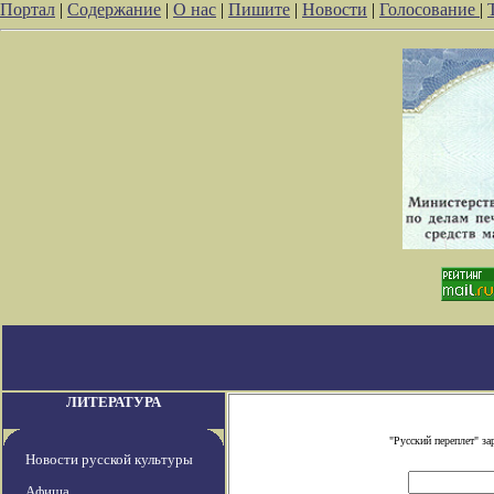
Портал
|
Содержание
|
О нас
|
Пишите
|
Новости
|
Голосование
|
ЛИТЕРАТУРА
"Русский переплет" з
Новости русской культуры
Афиша