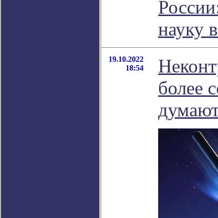
России:
науку 
19.10.2022
Неконт
18:54
более с
думаю