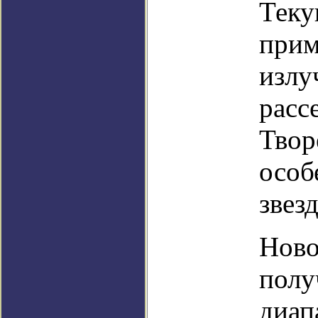
Теку
прим
излу
расс
Твор
особ
звез
Ново
полу
диап