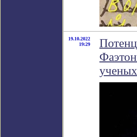
19.10.2022
Потенц
19:29
Фаэтон
учены