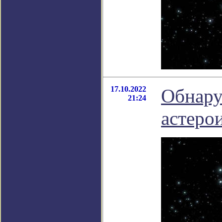
17.10.2022
Обнару
21:24
астерои