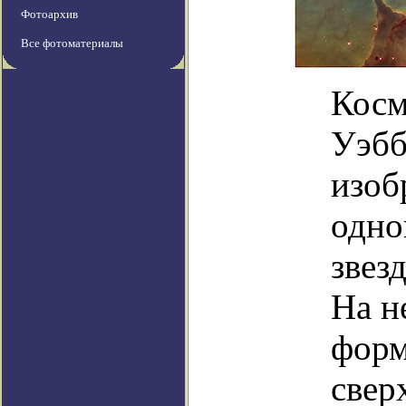
Фотоархив
Все фотоматериалы
Косм
Уэбб
изоб
одно
звез
На н
форм
свер