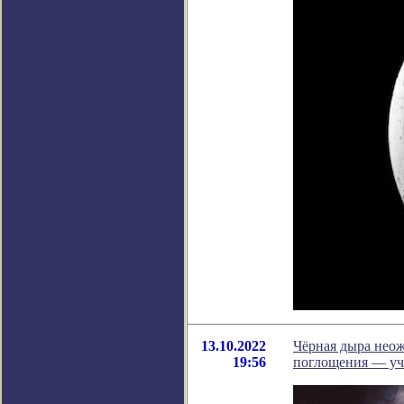
13.10.2022
Чёрная дыра неож
19:56
поглощения — уч