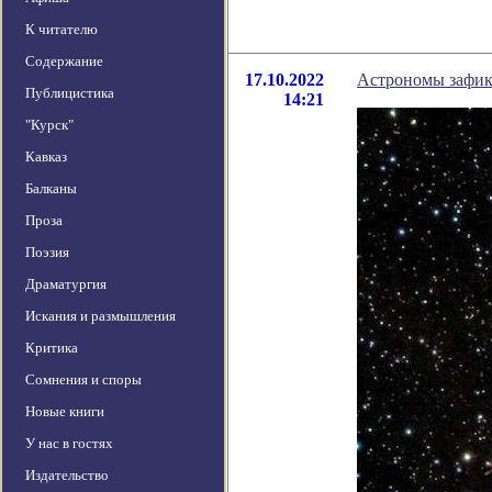
К читателю
Содержание
17.10.2022
Астрономы зафик
Публицистика
14:21
"Курск"
Кавказ
Балканы
Проза
Поэзия
Драматургия
Искания и размышления
Критика
Сомнения и споры
Новые книги
У нас в гостях
Издательство