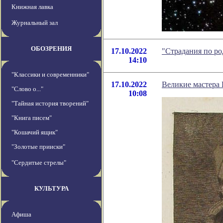
Книжная лавка
Журнальный зал
ОБОЗРЕНИЯ
17.10.2022
"Страдания по ро
14:10
"Классики и современники"
17.10.2022
Великие мастера 
"Слово о..."
10:08
"Тайная история творений"
"Книга писем"
"Кошачий ящик"
"Золотые прииски"
"Сердитые стрелы"
КУЛЬТУРА
Афиша