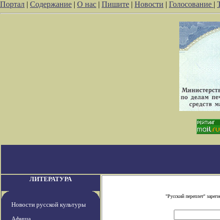
Портал
|
Содержание
|
О нас
|
Пишите
|
Новости
|
Голосование
|
ЛИТЕРАТУРА
"Русский переплет" заре
Новости русской культуры
Афиша