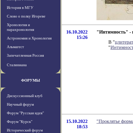
История в МГУ
Слово о полку Игореве
Хронология и
парахронология
16.10.2022
"Интимность" - 
15:26
Астрономия и Хронология
В "
цлитера
Альмагест
"
Интимнос
Запечатленная Россия
Сталиниана
ФОРУМЫ
Дискуссионный клуб
Научный форум
Форум "Русская идея"
15.10.2022
"Проклятье форм
Форум "Курск"
18:53
Исторический форум