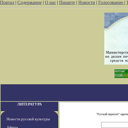
Портал
|
Содержание
|
О нас
|
Пишите
|
Новости
|
Голосование
|
ЛИТЕРАТУРА
"Русский переплет" заре
Новости русской культуры
Афиша