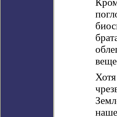
Кром
погл
биос
брат
обле
веще
Хотя
чрез
Земл
наше