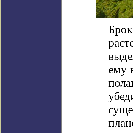
Брок
раст
выде
ему 
пола
убед
суще
план