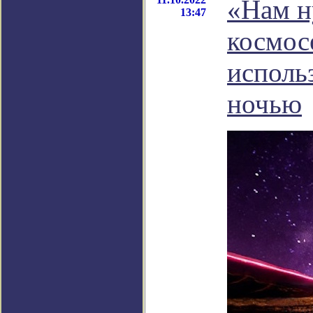
«Нам н
13:47
космос
исполь
ночью