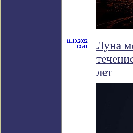
11.10.2022
Луна м
13:41
течени
лет