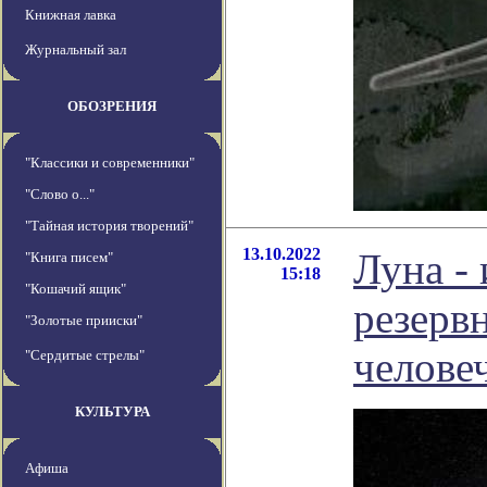
Книжная лавка
Журнальный зал
ОБОЗРЕНИЯ
"Классики и современники"
"Слово о..."
"Тайная история творений"
13.10.2022
Луна -
"Книга писем"
15:18
"Кошачий ящик"
резерв
"Золотые прииски"
челове
"Сердитые стрелы"
КУЛЬТУРА
Афиша