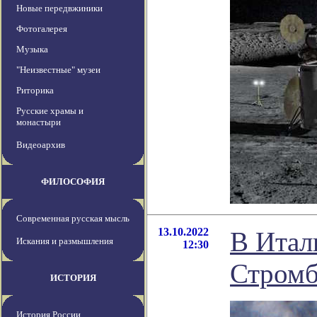
Новые передвжиники
Фотогалерея
Музыка
"Неизвестные" музеи
Риторика
Русские храмы и
монастыри
Видеоархив
ФИЛОСОФИЯ
Современная русская мысль
13.10.2022
В Итал
Искания и размышления
12:30
Стром
ИСТОРИЯ
История России