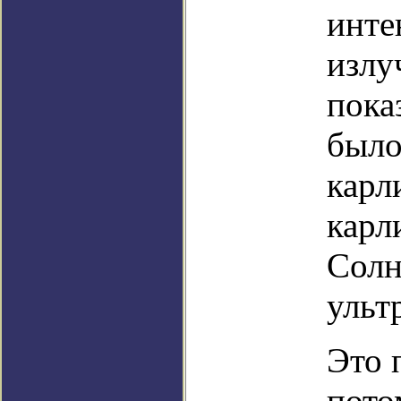
инте
излу
пока
было
карл
карл
Солн
ульт
Это 
пото