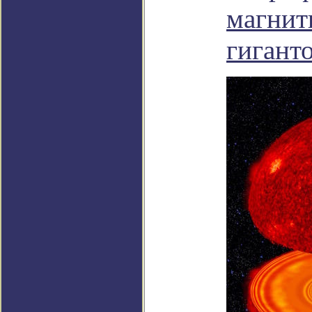
магнит
гигант