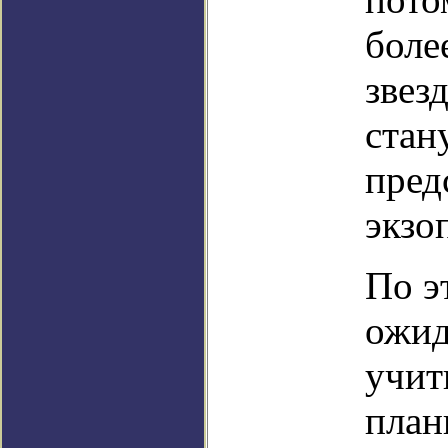
боле
звез
стан
пред
экзо
По э
ожид
учит
план