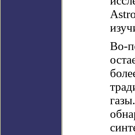
иссл
Astr
изуч
Во-п
оста
боле
трад
газы
обна
синт