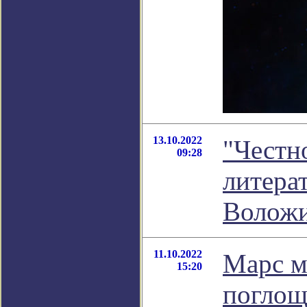
13.10.2022
"Честно
09:28
литера
Волож
11.10.2022
Марс м
15:20
поглощ