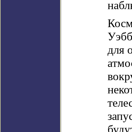
набл
Косм
Уэбб
для 
атмо
вокр
неко
теле
запу
буду