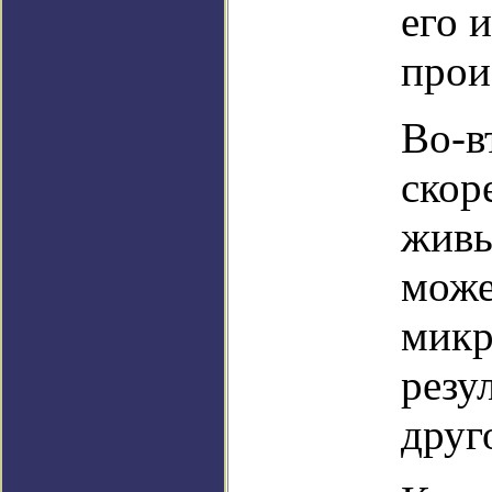
его 
прои
Во-в
скор
живы
може
микр
резу
друг