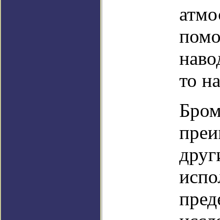
атмо
помо
наво
то н
Бром
преи
друг
испо
пред