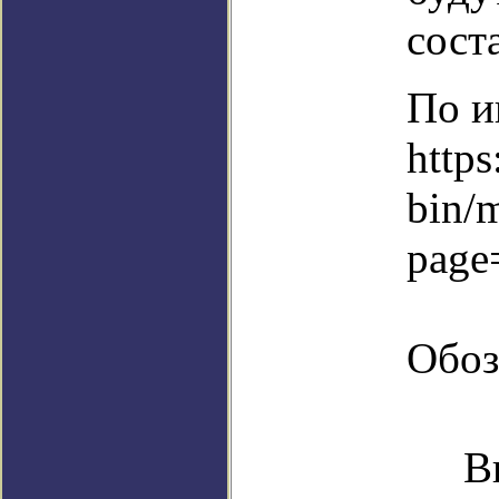
сост
По и
https
bin/
page
Обоз
В