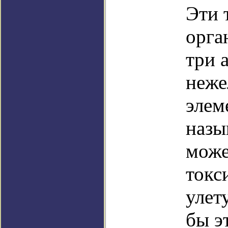
Эти 
орга
три 
неже
элем
назы
може
токс
улет
бы э