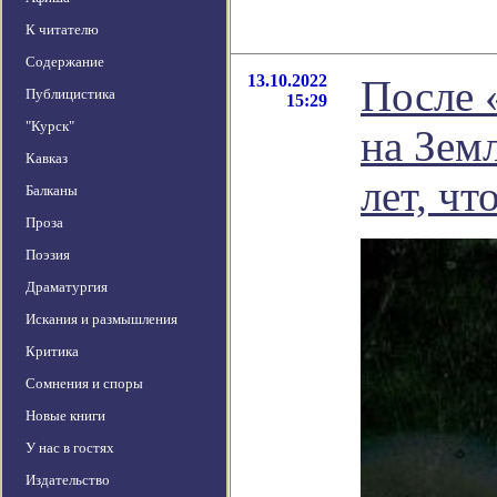
К читателю
Содержание
13.10.2022
После 
Публицистика
15:29
"Курск"
на Зем
Кавказ
лет, чт
Балканы
Проза
Поэзия
Драматургия
Искания и размышления
Критика
Сомнения и споры
Новые книги
У нас в гостях
Издательство