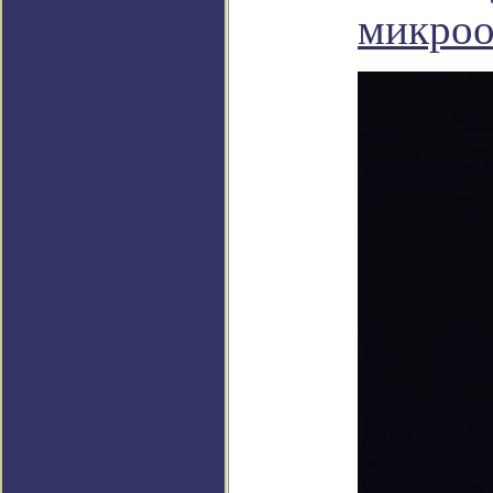
микроо