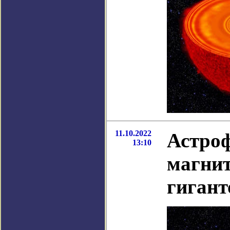
11.10.2022
Астро
13:10
магнит
гигант