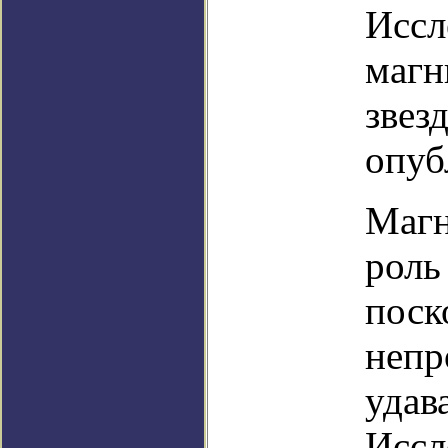
Иссл
магн
звез
опуб
Магн
роль
поск
непр
удав
Иссл