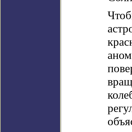
Чтоб
астр
крас
аном
пове
вращ
коле
регу
объя