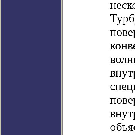
неск
Турб
пове
конв
волн
внут
спец
пове
внут
объя