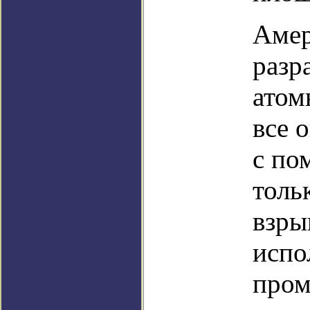
Амер
разр
атом
все 
с по
толь
взры
испо
пром