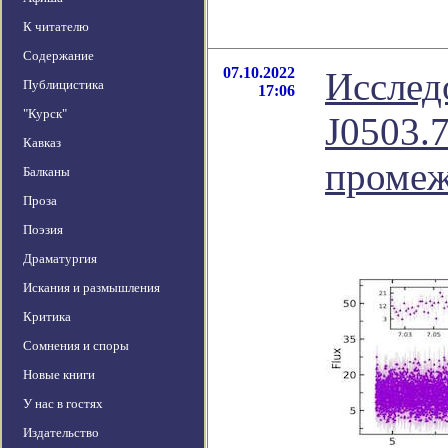
К читателю
Содержание
07.10.2022
Исслед
Публицистика
17:06
"Курск"
J0503.7
Кавказ
промеж
Балканы
Проза
Поэзия
Драматургия
Искания и размышления
Критика
Сомнения и споры
Новые книги
У нас в гостях
Издательство