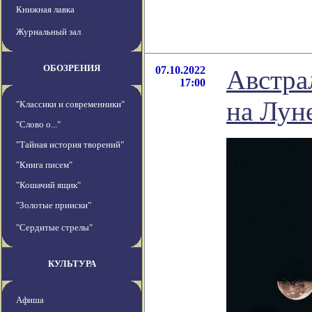
Книжная лавка
Журнальный зал
ОБОЗРЕНИЯ
07.10.2022
Австра
17:00
на Лун
"Классики и современники"
"Слово о..."
"Тайная история творений"
"Книга писем"
"Кошачий ящик"
"Золотые прииски"
"Сердитые стрелы"
КУЛЬТУРА
Афиша