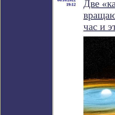
Две «к
19:12
вращаю
час и э