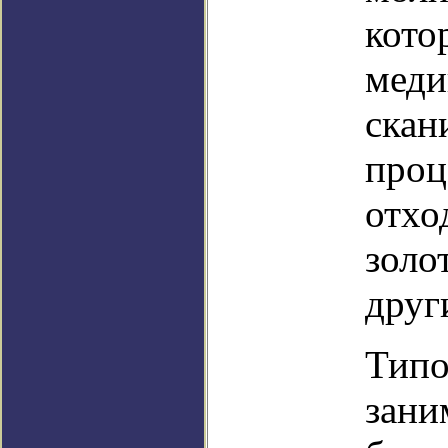
кото
меди
скан
проц
отхо
золо
друг
Типо
зани