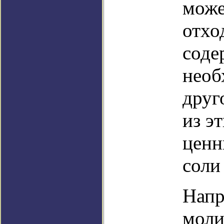
може
отхо
соде
необ
друг
из э
ценн
соли
Напр
моли