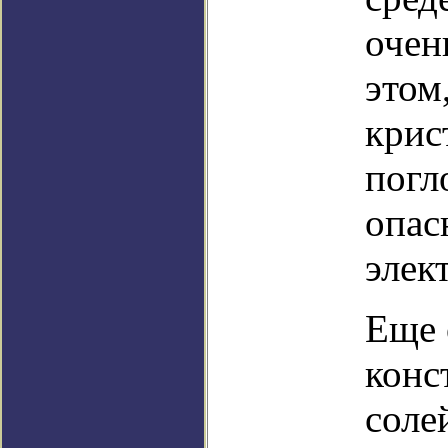
очен
этом
крис
погл
опас
элек
Еще 
конс
соле