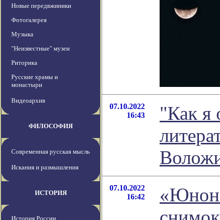
Новые передвжиники
Фотогалерея
Музыка
"Неизвестные" музеи
Риторика
Русские храмы и
монастыри
Видеоархив
07.10.2022
"Как я 
16:43
ФИЛОСОФИЯ
литера
Волож
Современная русская мысль
Искания и размышления
07.10.2022
«Юнона
ИСТОРИЯ
16:42
снимок
История России