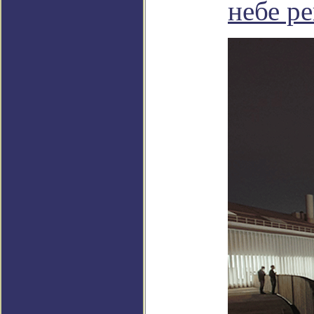
небе р