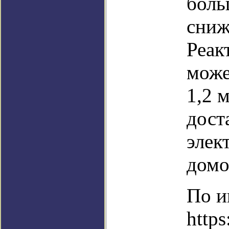
боль
сниж
Реак
може
1,2 м
дост
элек
домо
По и
https