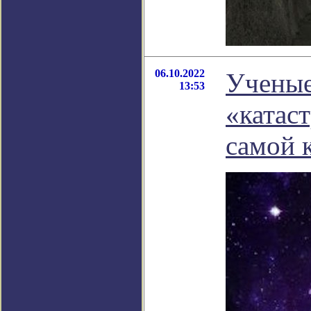
06.10.2022
Ученые
13:53
«катас
самой 