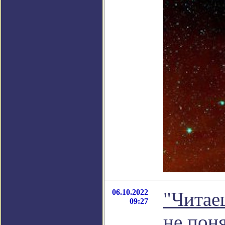
06.10.2022
"Читаеш
09:27
не пон