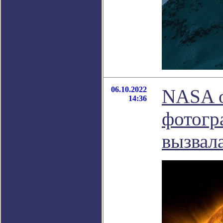
06.10.2022
NASA о
14:36
фотогр
вызвал