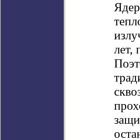
Ядер
тепл
излу
лет,
Поэт
трад
скво
прох
защи
оста