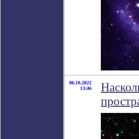
06.10.2022
Наскол
13:46
простр