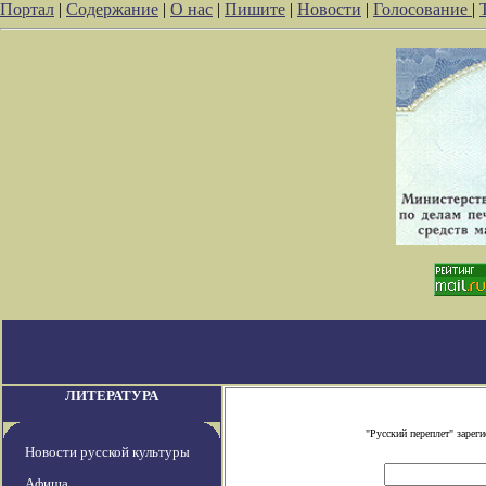
Портал
|
Содержание
|
О нас
|
Пишите
|
Новости
|
Голосование
|
ЛИТЕРАТУРА
"Русский переплет" заре
Новости русской культуры
Афиша