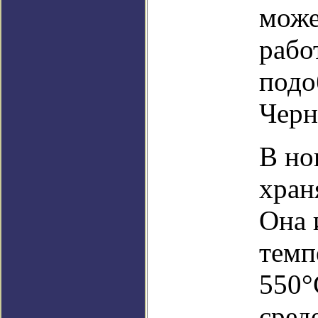
може
рабо
подо
Черн
В но
хран
Она 
темп
550°
сред