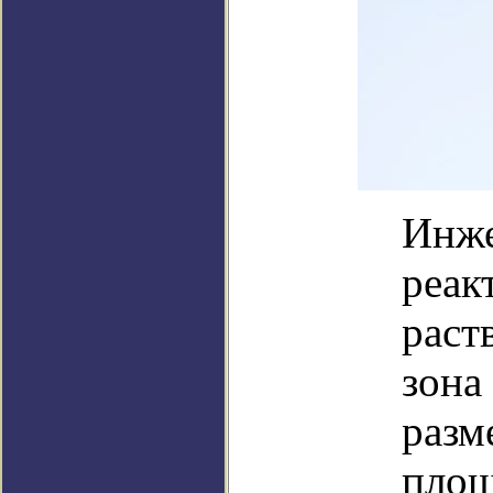
Инже
реак
раст
зона
разм
площ