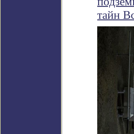
подзем
тайн В