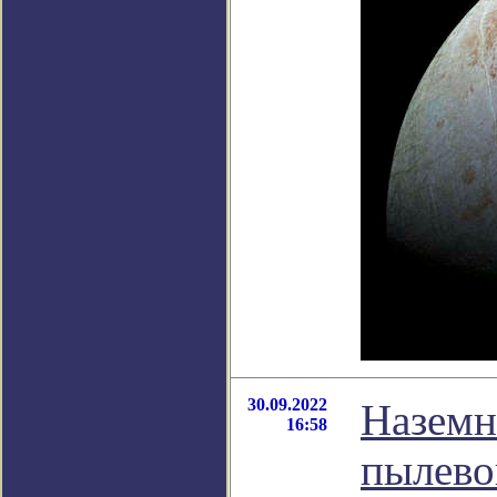
30.09.2022
Наземн
16:58
пылево