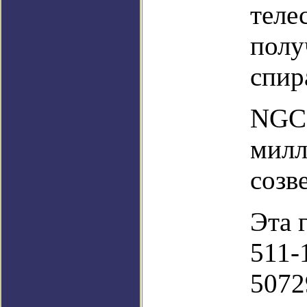
теле
полу
спир
NGC 
милл
созв
Эта 
511-
5072