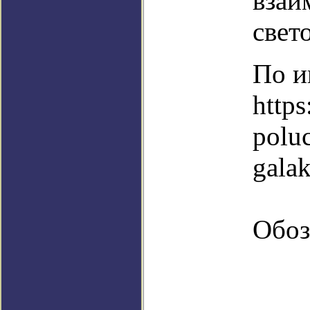
взаи
свет
По и
https
poluc
galak
Обоз