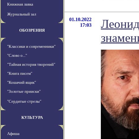
Книжная лавка
Журнальный зал
01.10.2022
Леонид
17:03
ОБОЗРЕНИЯ
знамен
"Классики и современники"
"Слово о..."
"Тайная история творений"
"Книга писем"
"Кошачий ящик"
"Золотые прииски"
"Сердитые стрелы"
КУЛЬТУРА
Афиша