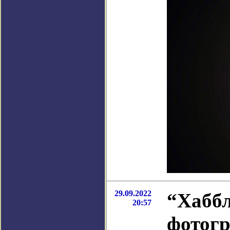
29.09.2022
“Хаббл
20:57
фотог