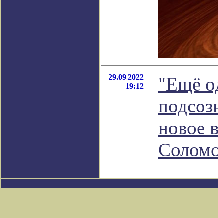
29.09.2022
"Ещё о
19:12
подсоз
новое 
Соломо