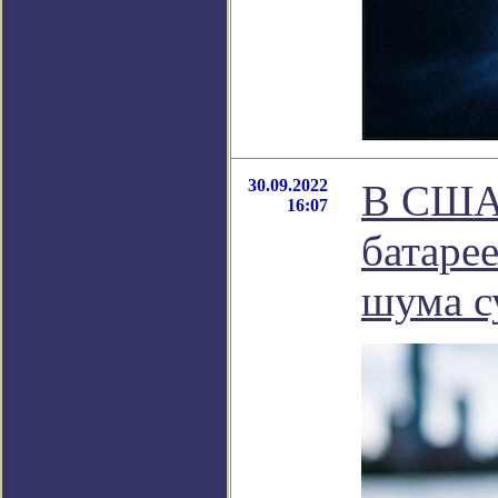
30.09.2022
В США 
16:07
батаре
шума с