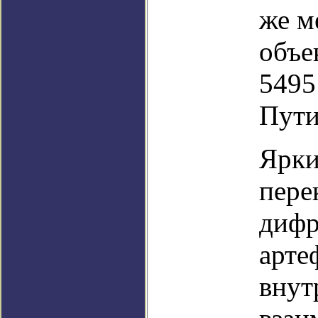
же м
объе
5495
Пути
Ярки
пер
дифр
арте
внут