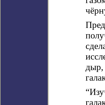
чёрн
Пред
полу
сдел
иссл
дыр,
гала
“Изу
гала