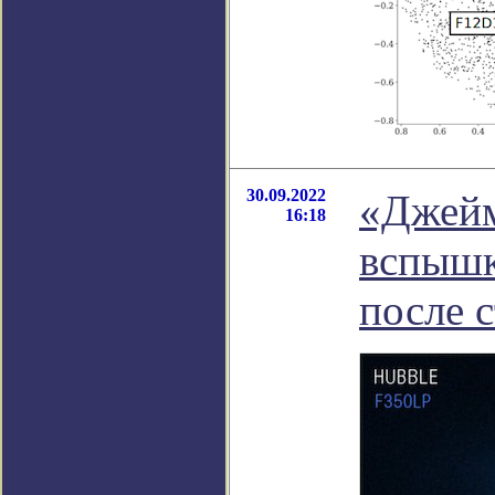
30.09.2022
«Джейм
16:18
вспышк
после 