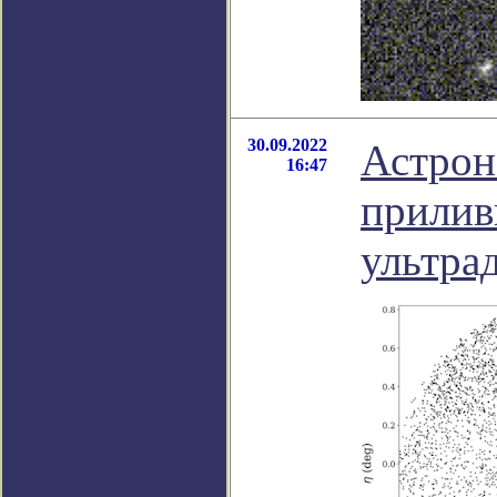
30.09.2022
Астрон
16:47
прилив
ультра