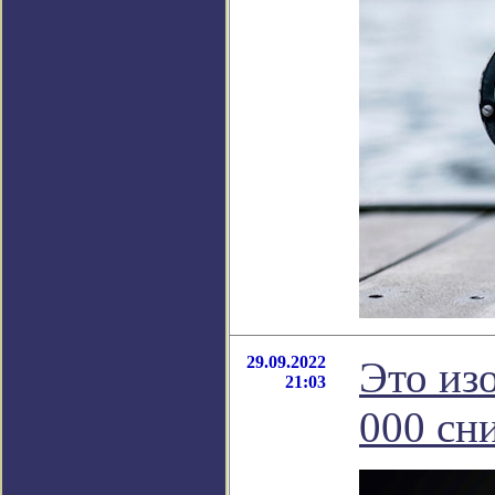
29.09.2022
Это из
21:03
000 сн