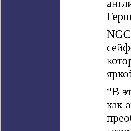
англ
Герш
NGC 
сейф
кото
ярко
“В э
как 
прео
газо