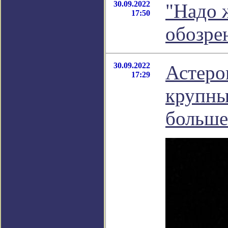
30.09.2022
"Надо 
17:50
обозре
30.09.2022
Астеро
17:29
крупны
больше