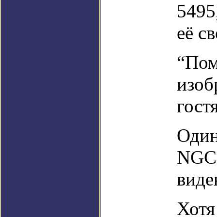
5495
её с
“Пом
изоб
гост
Один
NGC 
виде
Хотя