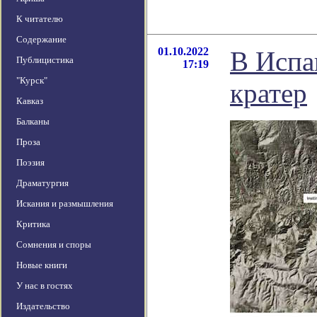
К читателю
Содержание
01.10.2022
В Испа
Публицистика
17:19
"Курск"
кратер
Кавказ
Балканы
Проза
Поэзия
Драматургия
Искания и размышления
Критика
Сомнения и споры
Новые книги
У нас в гостях
Издательство