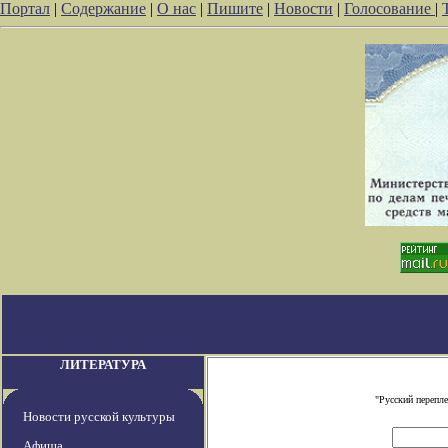
Портал
|
Содержание
|
О нас
|
Пишите
|
Новости
|
Голосование
|
ЛИТЕРАТУРА
"Русский перепл
Новости русской культуры
Афиша