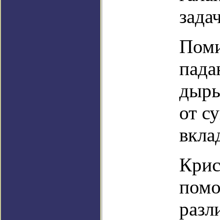
зада
Поми
пада
дыры
от с
вкла
Крис
помо
разл