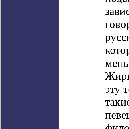
зави
гово
русс
кото
мень
Жири
эту 
таки
пев
фило