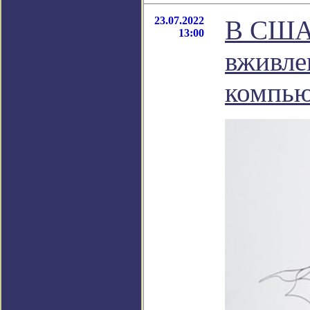
23.07.2022
В США 
13:00
вживле
компью