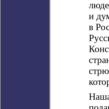
люде
и ду
в Ро
Русс
Конс
стра
стрю
кото
Наша
пода