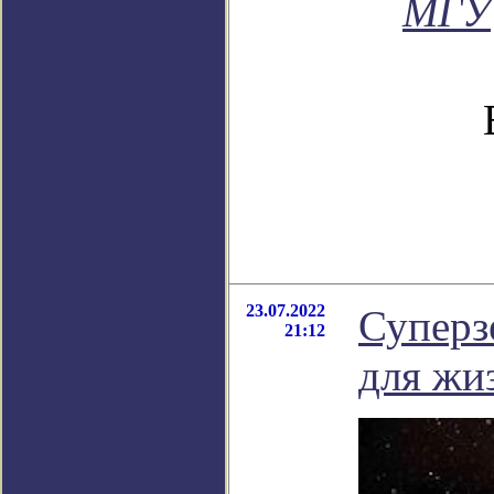
МГУ
23.07.2022
Суперз
21:12
для жи