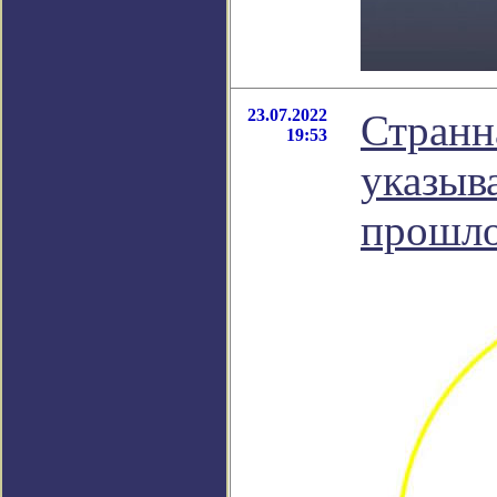
23.07.2022
Странн
19:53
указыв
прошл