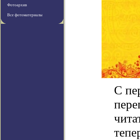
Фотоархив
Все фотоматериалы
С пе
пере
чита
тепе