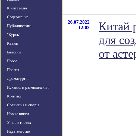
К читателю
Содержание
26.07.2022
Китай 
Публицистика
12:02
"Курск"
для со
Кавказ
от аст
Балканы
Проза
Поэзия
Драматургия
Искания и размышления
Критика
Сомнения и споры
Новые книги
У нас в гостях
Издательство