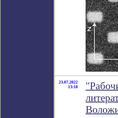
23.07.2022
"Рабоч
13:18
литера
Волож