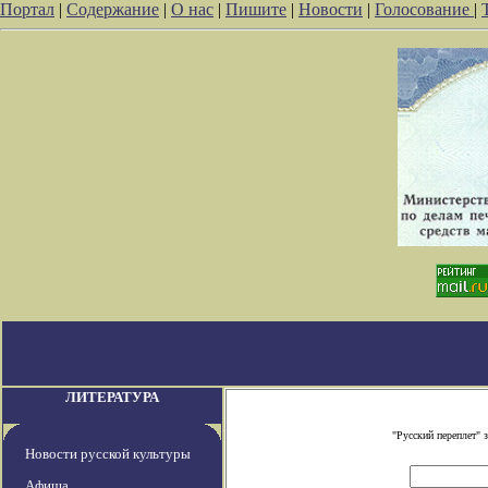
Портал
|
Содержание
|
О нас
|
Пишите
|
Новости
|
Голосование
|
ЛИТЕРАТУРА
"Русский переплет"
Новости русской культуры
Афиша