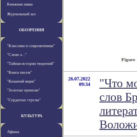
Книжная лавка
Журнальный зал
ОБОЗРЕНИЯ
"Классики и современники"
"Слово о..."
"Тайная история творений"
"Книга писем"
26.07.2022
"Что м
"Кошачий ящик"
09:34
"Золотые прииски"
слов Б
"Сердитые стрелы"
литера
КУЛЬТУРА
Волож
Афиша