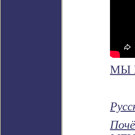
МЫ 
Русс
Почё