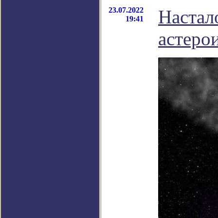
23.07.2022
Настал
19:41
астеро