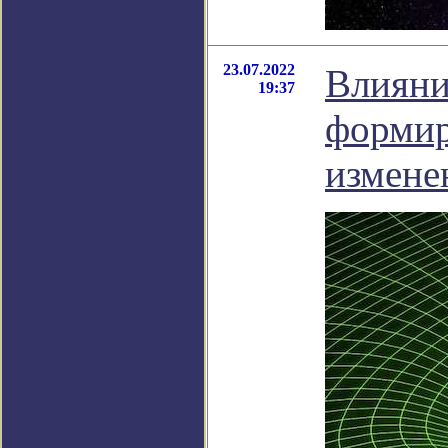
23.07.2022
Влияни
19:37
формир
измене