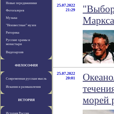
Новые передвжиники
25.07.2022
"Выбор 
21:29
Фотогалерея
Маркса
Музыка
"Неизвестные" музеи
Риторика
Русские храмы и
монастыри
Видеоархив
ФИЛОСОФИЯ
25.07.2022
Океано
20:01
Современная русская мысль
течени
Искания и размышления
морей 
ИСТОРИЯ
История России