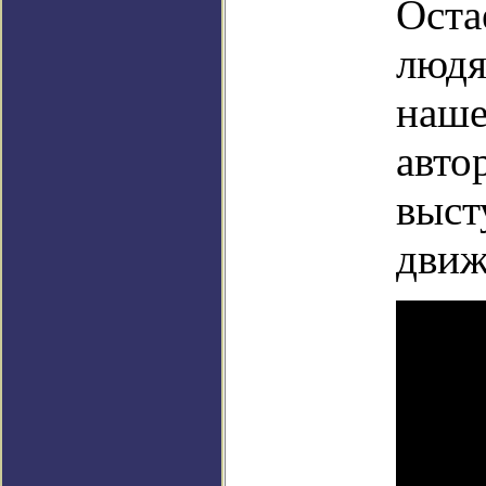
Оста
людя
наше
авто
выст
движ