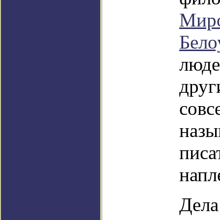
Мир
Бело
люде
друг
совс
назы
писа
напл
Дела