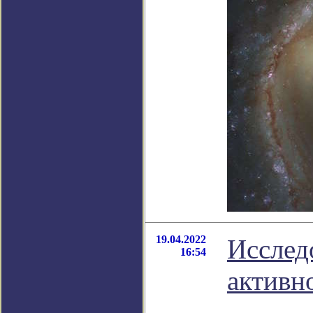
19.04.2022
Исслед
16:54
активн