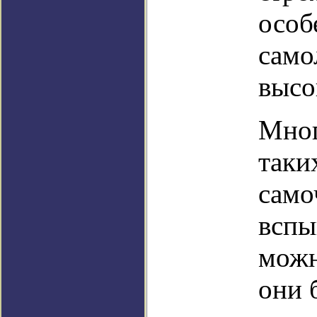
особ
само
высо
Мног
таки
само
вспы
можн
они 