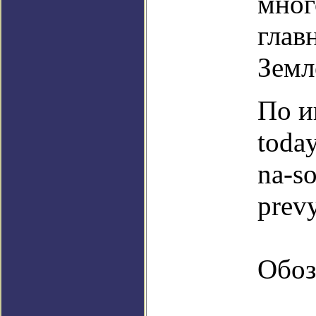
мног
глав
Земл
По и
toda
na-so
prev
Обоз