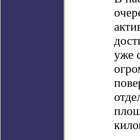
очер
акти
дост
уже 
огро
пове
отде
площ
кило