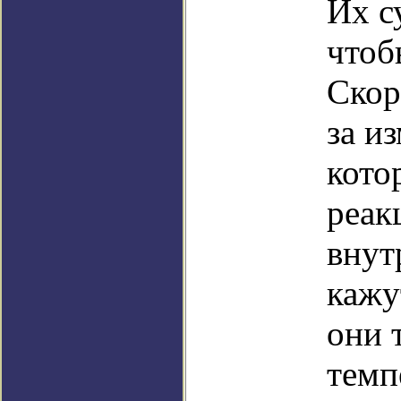
Их с
чтоб
Скор
за и
кото
реак
внут
кажу
они 
темп