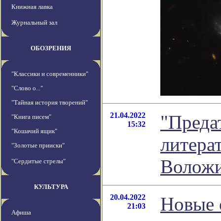
Книжная лавка
Журнальный зал
ОБОЗРЕНИЯ
"Классики и современники"
"Слово о..."
"Тайная история творений"
21.04.2022
"Предат
"Книга писем"
15:32
"Кошачий ящик"
литера
"Золотые прииски"
Волож
"Сердитые стрелы"
КУЛЬТУРА
20.04.2022
Новые 
21:03
Афиша