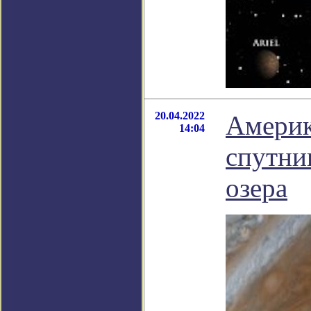
20.04.2022
Америк
14:04
спутни
озера