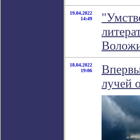
19.04.2022
"Умств
14:49
литера
Волож
18.04.2022
Впервы
19:06
лучей 