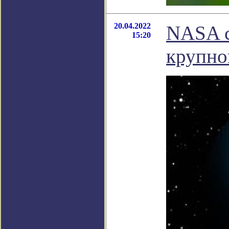
20.04.2022
NASA с
15:20
крупно