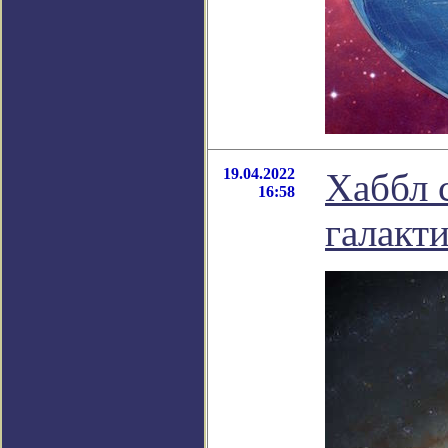
19.04.2022
Хаббл 
16:58
галакт