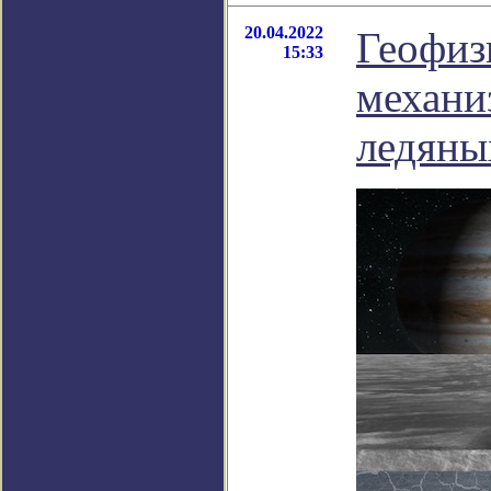
20.04.2022
Геофиз
15:33
механи
ледяны