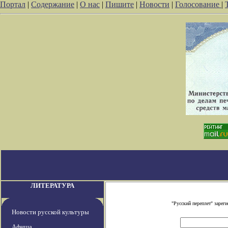
Портал
|
Содержание
|
О нас
|
Пишите
|
Новости
|
Голосование
|
ЛИТЕРАТУРА
"Русский переплет" заре
Новости русской культуры
Афиша