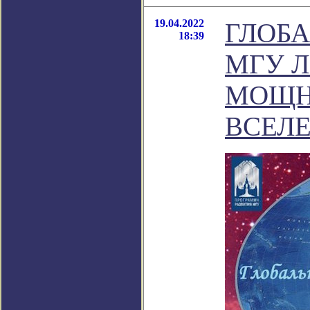
19.04.2022
ГЛОБА
18:39
МГУ Л
МОЩН
ВСЕЛ