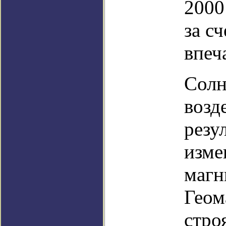
2000
за с
впеч
Солн
возд
резу
изме
магн
Геом
стро