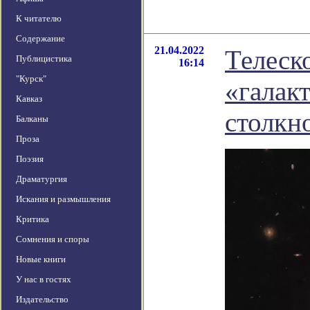
К читателю
Содержание
21.04.2022
Телеск
Публицистика
16:14
"Курск"
«галак
Кавказ
столкн
Балканы
Проза
Поэзия
Драматургия
Искания и размышления
Критика
Сомнения и споры
Новые книги
У нас в гостях
Издательство