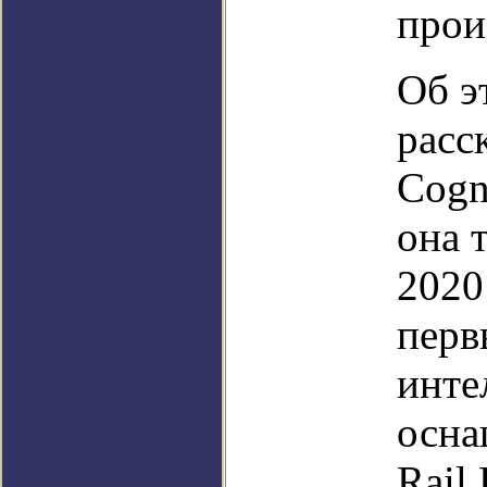
прои
Об э
расс
Cogn
она 
2020
перв
инте
осна
Rail