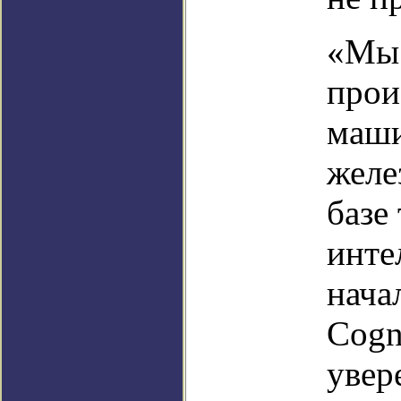
«Мы 
прои
маши
желе
базе
интел
нача
Cogn
увер