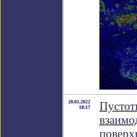
28.01.2022
Пустот
18:17
взаимо
поверх