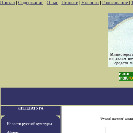
Портал
|
Содержание
|
О нас
|
Пишите
|
Новости
|
Голосование
|
ЛИТЕРАТУРА
"Русский переплет" заре
Новости русской культуры
Афиша