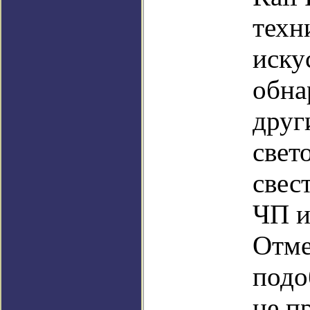
техн
иску
обна
друг
свет
свес
ЧП и
Отме
подо
не п