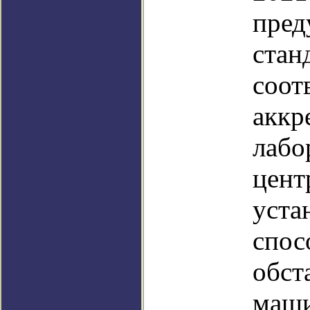
пред
стан
соот
аккр
лабо
цент
уста
спос
обст
маши