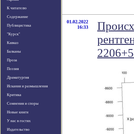
К читателю
Содержание
01.02.2022
Происх
Публицистика
16:33
"Курск"
рентге
Кавказ
2206+5
Балканы
Проза
Поэзия
Драматургия
Искания и размышления
Критика
Сомнения и споры
Новые книги
У нас в гостях
Издательство