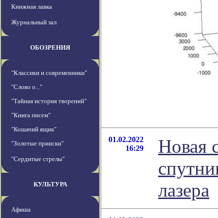
Книжная лавка
Журнальный зал
ОБОЗРЕНИЯ
"Классики и современники"
"Слово о..."
"Тайная история творений"
"Книга писем"
"Кошачий ящик"
01.02.2022
Новая 
"Золотые прииски"
16:29
"Сердитые стрелы"
спутни
лазера
КУЛЬТУРА
Афиша