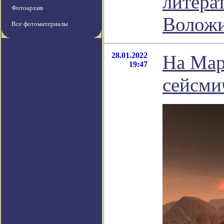
литера
Фотоархив
Волож
Все фотоматериалы
28.01.2022
На Мар
19:47
сейсми