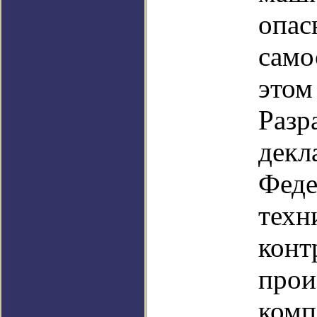
опас
само
этом
Разр
декл
Феде
техн
конт
прои
комп