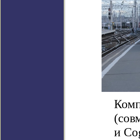
Комп
(сов
и Co