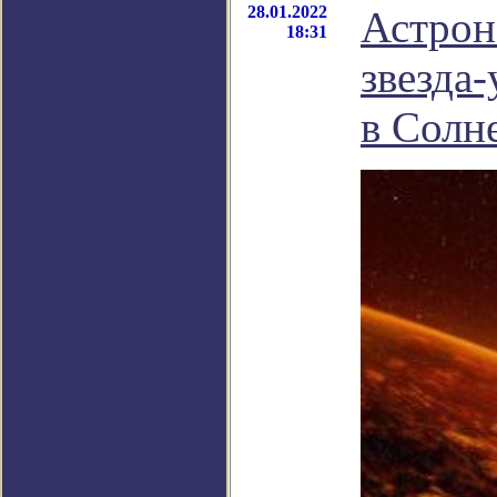
28.01.2022
Астрон
18:31
звезда
в Солн