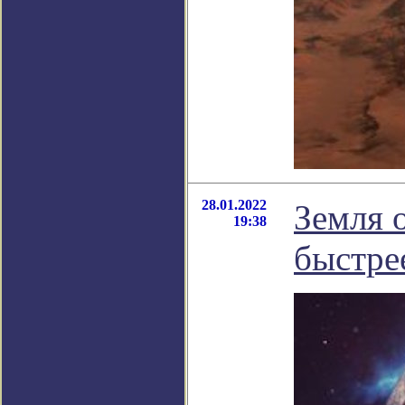
28.01.2022
Земля о
19:38
быстре