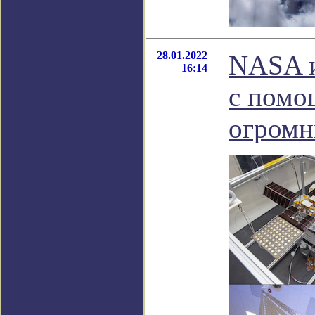
28.01.2022
NASA и
16:14
с помо
огромн