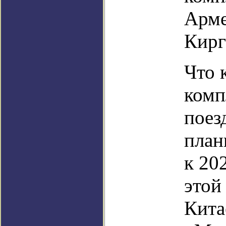
Арме
Кирг
Что 
комп
поезд
план
к 20
этой
Кита