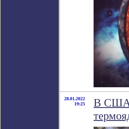
28.01.2022
В США 
19:25
термоя