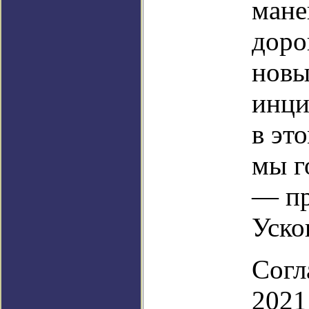
мане
доро
новы
инци
в эт
мы г
— пр
Уско
Согл
2021