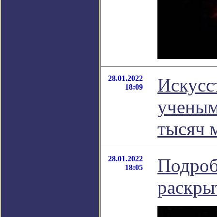
28.01.2022
Искусс
18:09
ученым
тысяч 
28.01.2022
Подроб
18:05
раскры