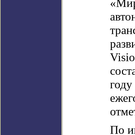
«Мир
авто
тран
разв
Visi
сост
году
ежег
отме
По и