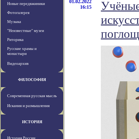
01.02.2022
Учёные
Новые передвжиники
16:15
Фотогалерея
искусс
Музыка
поглощ
"Неизвестные" музеи
Риторика
Русские храмы и
монастыри
Видеоархив
ФИЛОСОФИЯ
Современная русская мысль
Искания и размышления
ИСТОРИЯ
История России