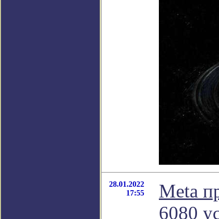
28.01.2022
Meta п
17:55
6080 у