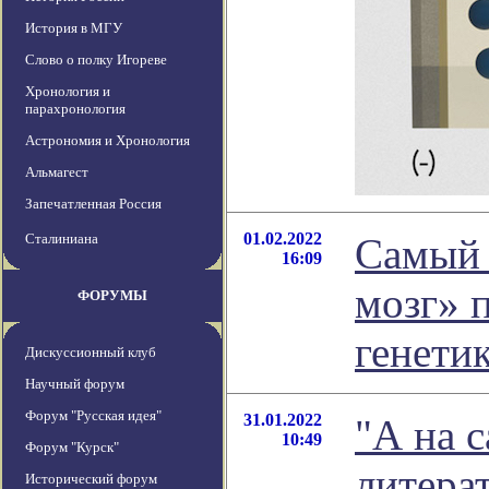
История в МГУ
Слово о полку Игореве
Хронология и
парахронология
Астрономия и Хронология
Альмагест
Запечатленная Россия
01.02.2022
Сталиниана
Самый 
16:09
мозг» 
ФОРУМЫ
генети
Дискуссионный клуб
Научный форум
Форум "Русская идея"
31.01.2022
"А на 
10:49
Форум "Курск"
литера
Исторический форум