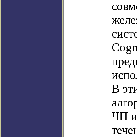
совм
желе
сист
Cogni
пред
испо
В эт
алго
ЧП и
тече