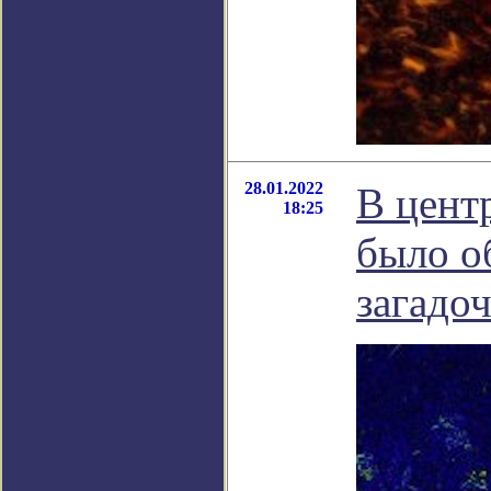
28.01.2022
В цент
18:25
было о
загадо