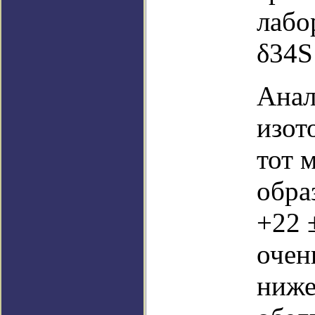
лабо
δ34S
Анал
изот
тот 
обра
+22 
очен
ниже