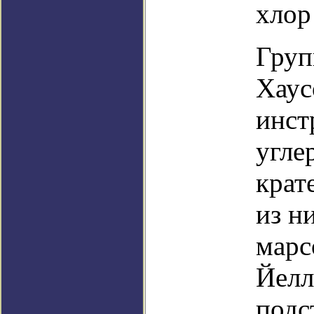
хлор
Груп
Хаус
инст
угле
крат
из н
марс
Йелл
подс