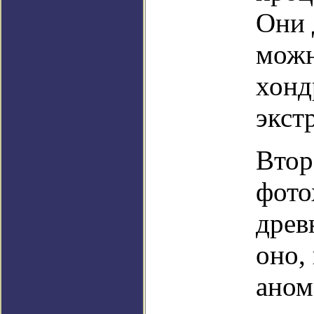
Они 
можн
хонд
экст
Втор
фото
древ
оно,
аном