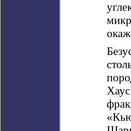
угле
микр
окаж
Безу
стол
поро
Хаус
фрак
«Кью
Шарп