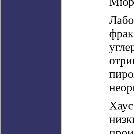
Мюр
Лабо
фрак
угле
отри
пиро
неор
Хаус
низк
прои