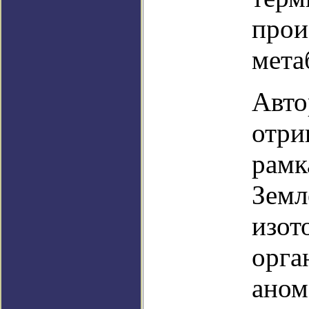
прои
мета
Авто
отри
рамк
Земл
изот
орга
аном