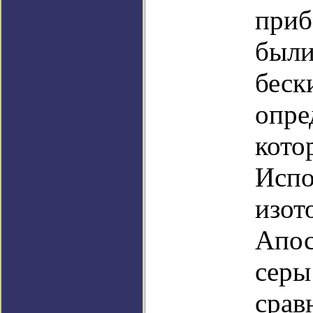
приб
были
беск
опре
кото
Испо
изот
Апос
серы
срав