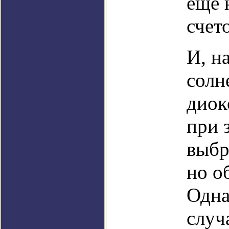
еще 
счет
И, н
солн
диок
при 
выбр
но о
Одна
случ