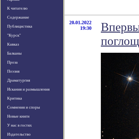
К читателю
Содержание
20.01.2022
Впервые
Публицистика
19:30
"Курск"
поглощ
Кавказ
Балканы
Проза
Поэзия
Драматургия
Искания и размышления
Критика
Сомнения и споры
Новые книги
У нас в гостях
Издательство