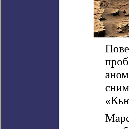
Пове
проб
аном
сним
«Кь
Марс