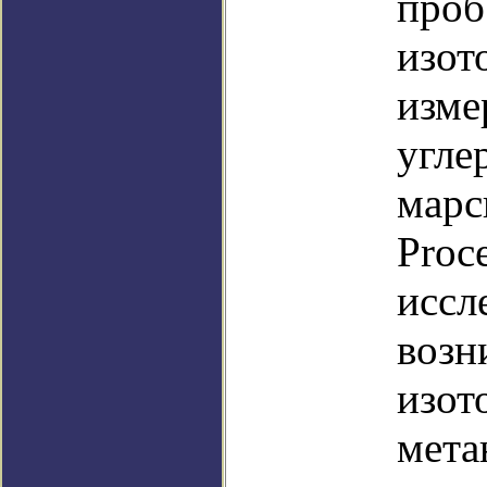
проб
изот
изме
угле
марс
Proc
иссл
возн
изот
мета