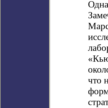
Одна
Заме
Марс
иссл
лабо
«Кью
окол
что 
форм
стра