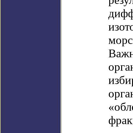
дифф
изот
морс
Важн
орга
изби
орга
«обл
фрак