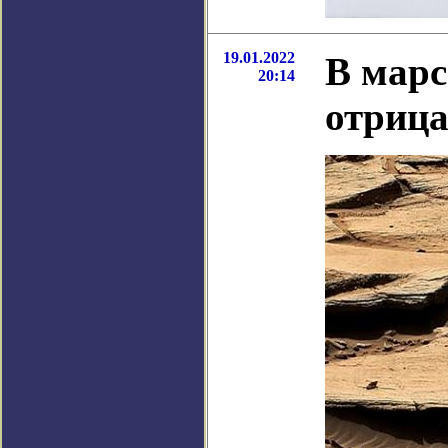
19.01.2022
В марс
20:14
отрица