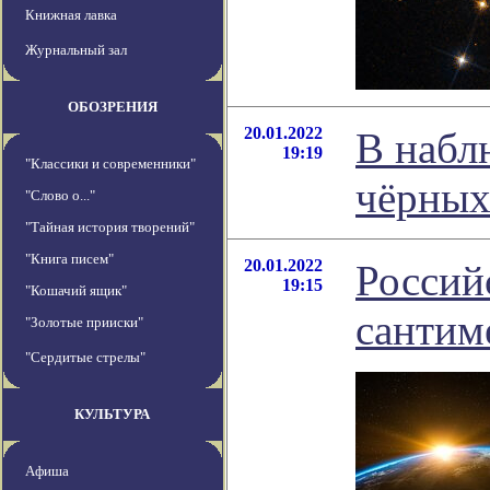
Книжная лавка
Журнальный зал
ОБОЗРЕНИЯ
20.01.2022
В набл
19:19
"Классики и современники"
чёрных
"Слово о..."
"Тайная история творений"
"Книга писем"
20.01.2022
Россий
19:15
"Кошачий ящик"
сантим
"Золотые прииски"
"Сердитые стрелы"
КУЛЬТУРА
Афиша