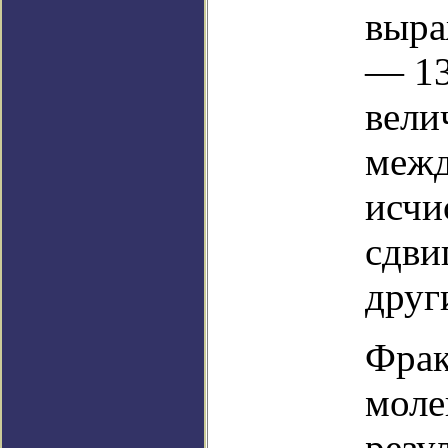
выра
— 13
вели
межд
исчи
сдви
друг
Фрак
моле
резу