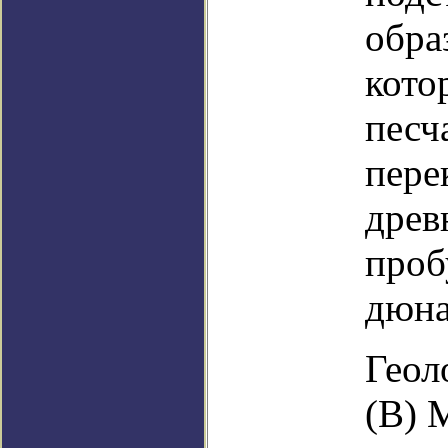
обра
кото
песч
пере
древ
проб
дюна
Геол
(B) 