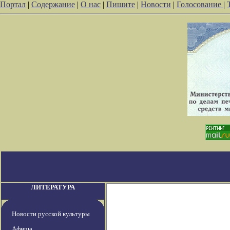
Портал
|
Содержание
|
О нас
|
Пишите
|
Новости
|
Голосование
|
ЛИТЕРАТУРА
Новости русской культуры
Афиша