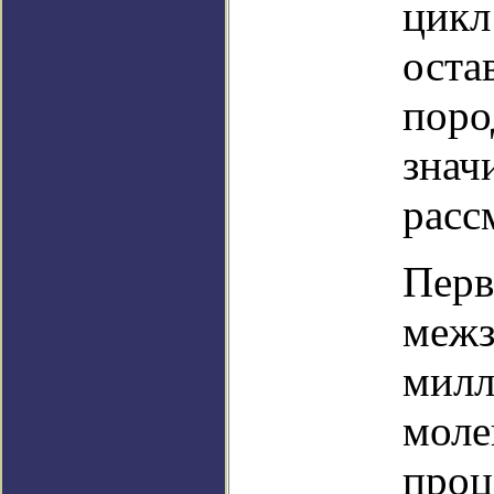
цикл
оста
поро
знач
расс
Перв
межз
милл
моле
проц