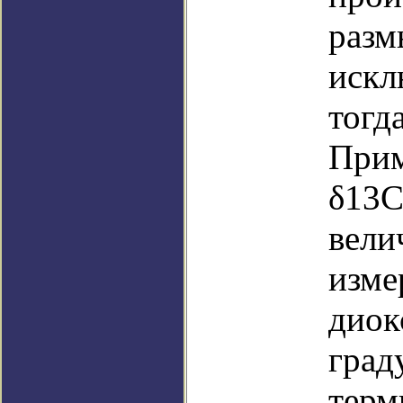
разм
искл
тогд
Прим
δ13C
вели
изме
диок
град
терм