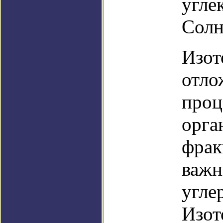
угле
Солн
Изот
отло
проц
орга
фрак
важн
угле
Изот