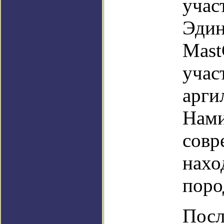
учас
Эдин
Mast
учас
арги
Нами
совр
нахо
поро
Посл