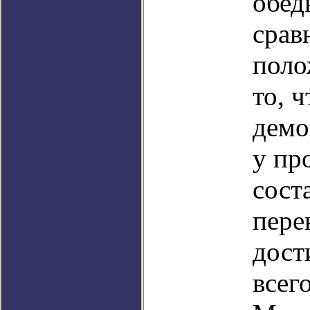
обед
срав
поло
то, 
демо
у пр
сост
пере
дост
всег