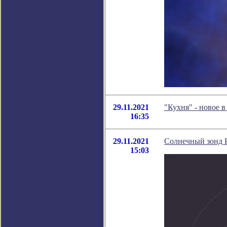
29.11.2021
"Кухня" - новое 
16:35
29.11.2021
Солнечный зонд P
15:03