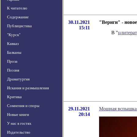
К читателю
Содержание
30.11.2021
"Вериги" - ново
Публицистика
15:11
В "
цлитера
"Курск"
Кавказ
Балканы
Проза
Поэзия
Драматургия
Искания и размышления
Критика
Сомнения и споры
29.11.2021
Мощная вспышка 
20:14
Новые книги
У нас в гостях
Издательство