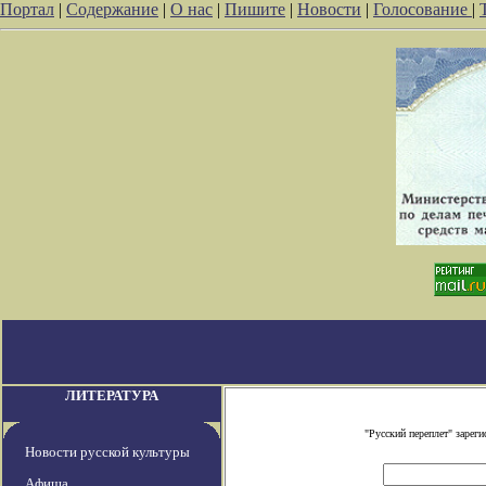
Портал
|
Содержание
|
О нас
|
Пишите
|
Новости
|
Голосование
|
ЛИТЕРАТУРА
"Русский переплет" заре
Новости русской культуры
Афиша