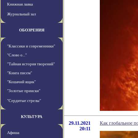
Книжная лавка
Журнальный зал
ОБОЗРЕНИЯ
"Классики и современники"
"Слово о..."
"Тайная история творений"
"Книга писем"
"Кошачий ящик"
"Золотые прииски"
"Сердитые стрелы"
КУЛЬТУРА
29.11.2021
Как глобальное п
20:11
Афиша