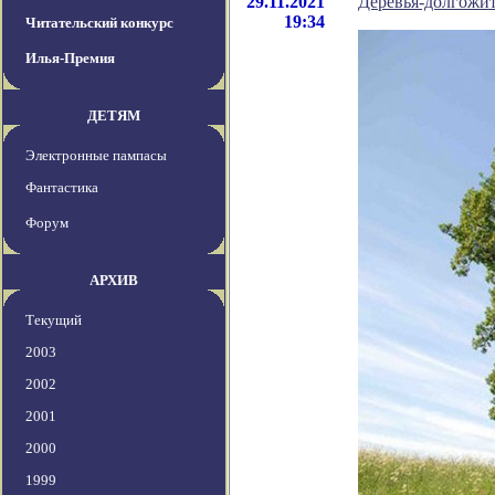
29.11.2021
Деревья-долгожи
19:34
Читательский конкурс
Илья-Премия
ДЕТЯМ
Электронные пампасы
Фантастика
Форум
АРХИВ
Текущий
2003
2002
2001
2000
1999