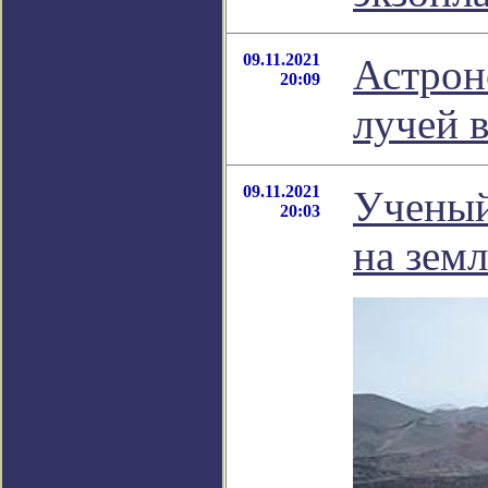
09.11.2021
Астрон
20:09
лучей 
09.11.2021
Ученый
20:03
на земл