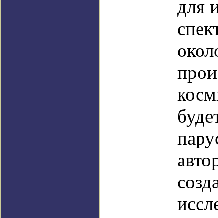
для 
спек
окол
прои
косм
буде
пару
авто
созд
иссл