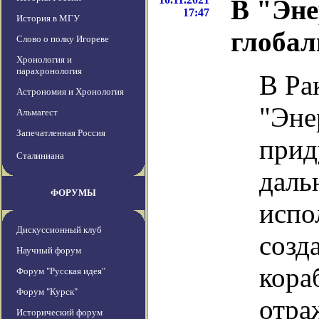
В "Эне
17:47
История в МГУ
глобал
Слово о полку Игореве
Хронология и
парахронология
В Ра
Астрономия и Хронология
"Эне
Альмагест
Запечатленная Россия
прид
Сталиниана
даль
ФОРУМЫ
испо
Дискуссионный клуб
созд
Научный форум
кора
Форум "Русская идея"
Форум "Курск"
отра
Исторический форум