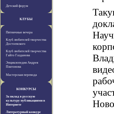
Детский форум
Таку
КЛУБЫ
докл
Науч
Пятничные вечера
Клуб любителей творчества
корп
Достоевского
Клуб любителей творчества
Влад
Гайто Газданова
Энциклопедия Андрея
виде
Платонова
Мастерская перевода
рабо
учас
КОНКУРСЫ
За вклад в русскую
Ново
культуру публикациями в
Интернете
Литературный конкурс