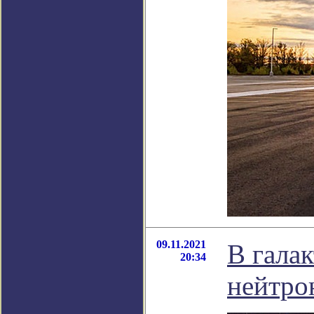
09.11.2021
В гала
20:34
нейтро