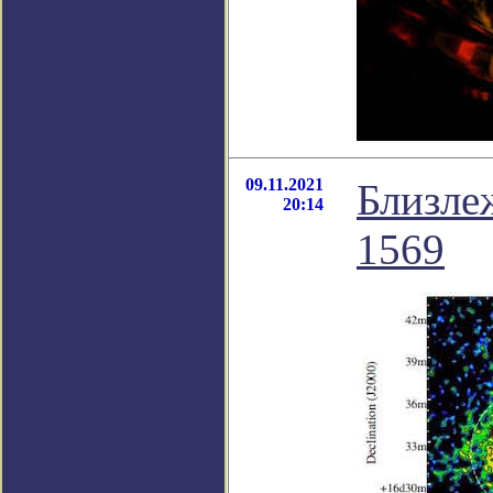
09.11.2021
Близле
20:14
1569