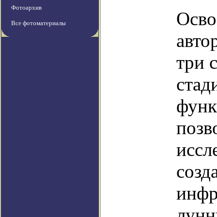
Фотоархив
Осво
Все фотоматериалы
авто
три 
стад
функ
позв
иссл
созд
инфр
лунн