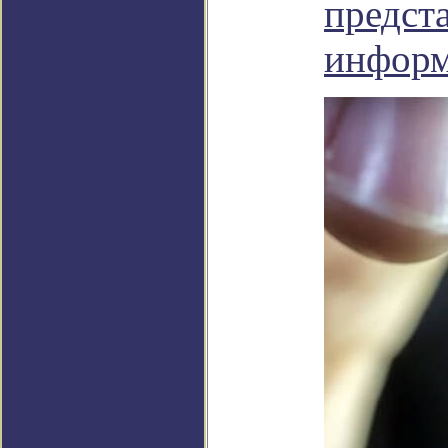
предст
инфор