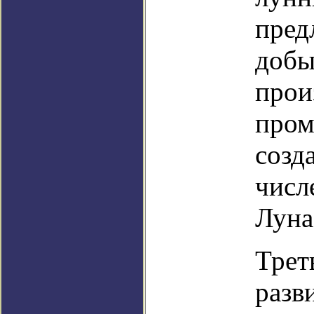
пред
добы
прои
пром
созд
числ
Луна
Трет
разв