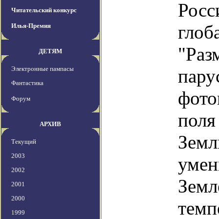
Росс
Читательский конкурс
глоб
Илья-Премия
"Раз
ДЕТЯМ
Электронные пампасы
пару
Фантастика
фото
Форум
поля
АРХИВ
Земл
Текущий
2003
умен
2002
Земл
2001
2000
темп
1999