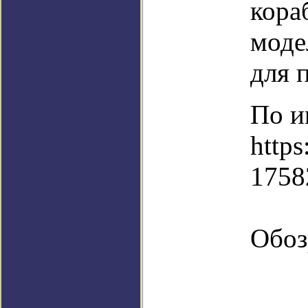
кора
моде
для 
По и
https
1758
Обоз