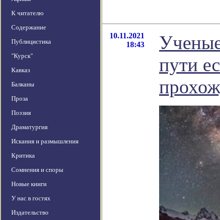
К читателю
Содержание
10.11.2021
Ученые
Публицистика
18:43
"Курск"
пути е
Кавказ
прохож
Балканы
Проза
Поэзия
Драматургия
Искания и размышления
Критика
Сомнения и споры
Новые книги
У нас в гостях
Издательство