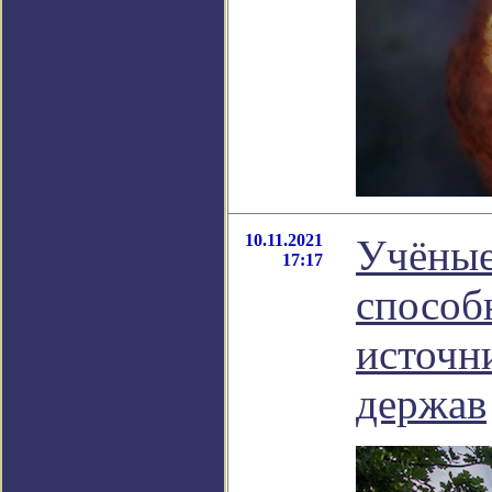
10.11.2021
Учёные
17:17
способ
источн
держав