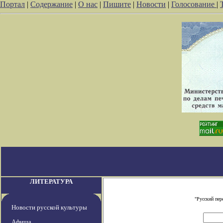
Портал
|
Содержание
|
О нас
|
Пишите
|
Новости
|
Голосование
|
ЛИТЕРАТУРА
"Русский пер
Новости русской культуры
Афиша