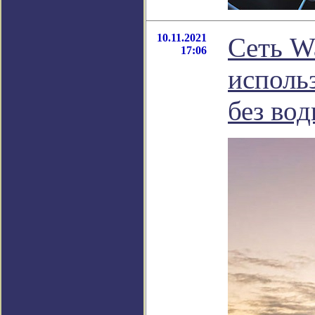
10.11.2021
Сеть W
17:06
исполь
без вод