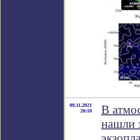
09.11.2021
В атмо
20:10
нашли 
экзопл