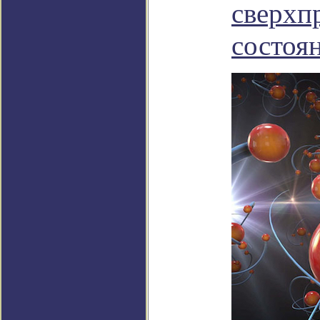
сверхп
состоя