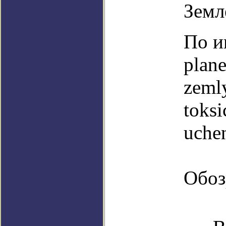
Земл
По и
plane
zeml
toksi
uche
Обоз