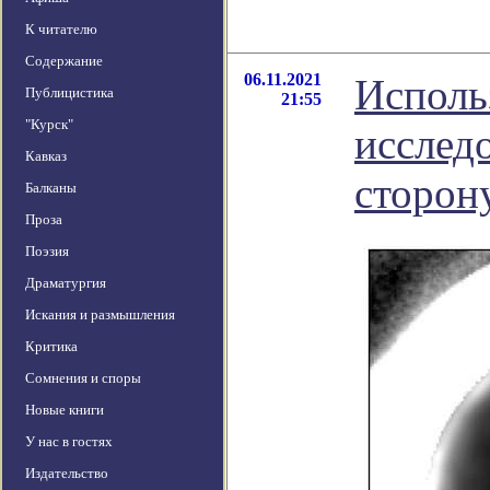
К читателю
Содержание
06.11.2021
Исполь
Публицистика
21:55
"Курск"
исслед
Кавказ
сторон
Балканы
Проза
Поэзия
Драматургия
Искания и размышления
Критика
Сомнения и споры
Новые книги
У нас в гостях
Издательство