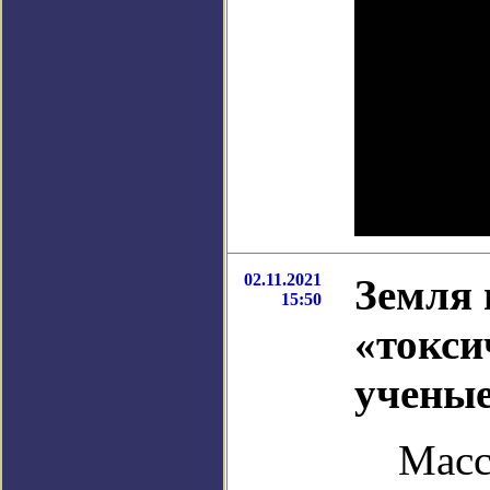
02.11.2021
Земля 
15:50
«токси
учены
Масс