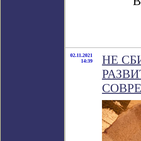
В
02.11.2021
НЕ СБ
14:39
РАЗВИ
СОВР