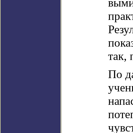
выми
прак
Резу
пока
так,
По д
учен
напа
поте
чувс