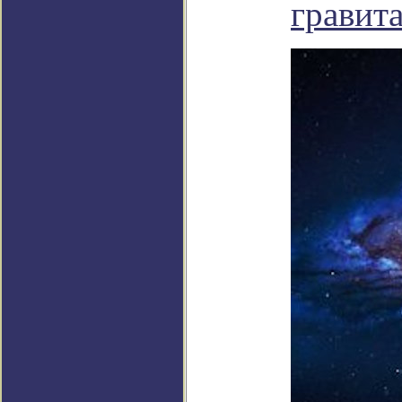
гравит