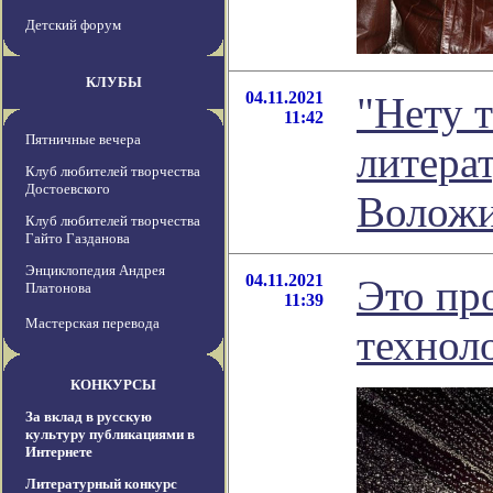
Детский форум
КЛУБЫ
04.11.2021
"Нету т
11:42
Пятничные вечера
литера
Клуб любителей творчества
Достоевского
Волож
Клуб любителей творчества
Гайто Газданова
Энциклопедия Андрея
04.11.2021
Это пр
Платонова
11:39
Мастерская перевода
технол
КОНКУРСЫ
За вклад в русскую
культуру публикациями в
Интернете
Литературный конкурс