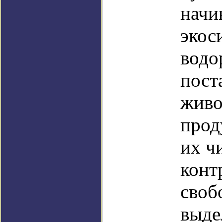
начи
экос
водо
пост
живо
прод
их ч
конт
своб
выде