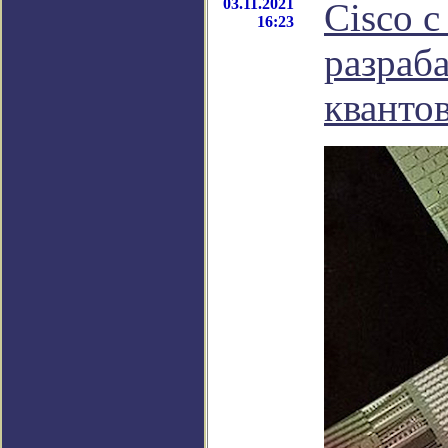
03.11.2021
Cisco 
16:23
разраб
кванто