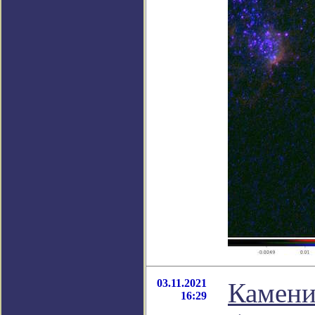
03.11.2021
Камени
16:29