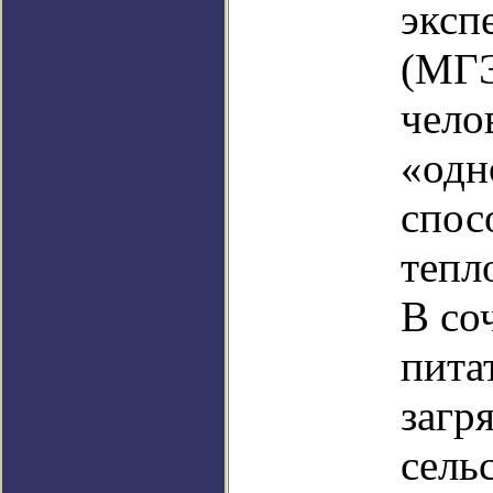
эксп
(МГЭ
чело
«одн
спос
тепл
В со
пита
загр
сель