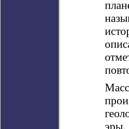
план
назы
исто
опис
отме
повт
Масс
прои
геол
эры.