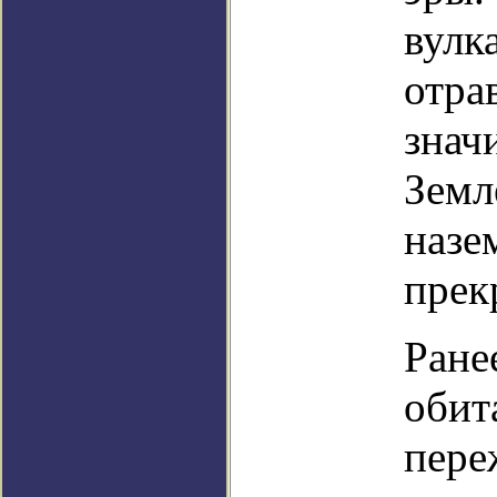
вулк
отра
знач
Земл
назе
прек
Ране
обит
пере