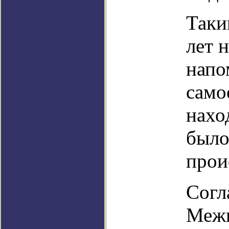
Таки
лет 
напо
само
нахо
было 
прои
Согл
Межп