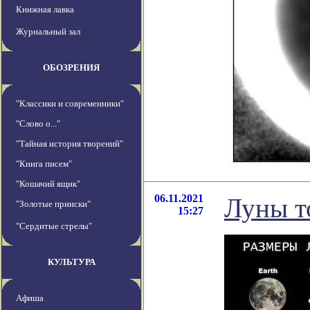
Книжная лавка
Журнальный зал
ОБОЗРЕНИЯ
"Классики и современники"
"Слово о..."
"Тайная история творений"
"Книга писем"
"Кошачий ящик"
06.11.2021
Луны т
"Золотые прииски"
15:27
"Сердитые стрелы"
КУЛЬТУРА
Афиша