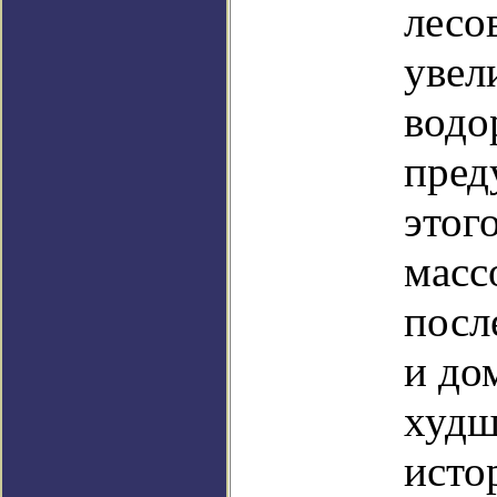
лесо
увел
водо
пред
этог
масс
посл
и до
худш
исто