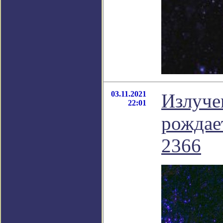
03.11.2021
Излучен
22:01
рождае
2366