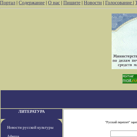
Портал
|
Содержание
|
О нас
|
Пишите
|
Новости
|
Голосование
|
ЛИТЕРАТУРА
"Русский переплет" зар
Новости русской культуры
Афиша