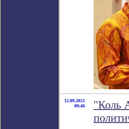
12.09.2021
"Коль 
09:46
политич