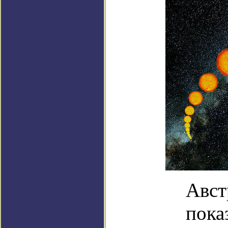
Авст
пока