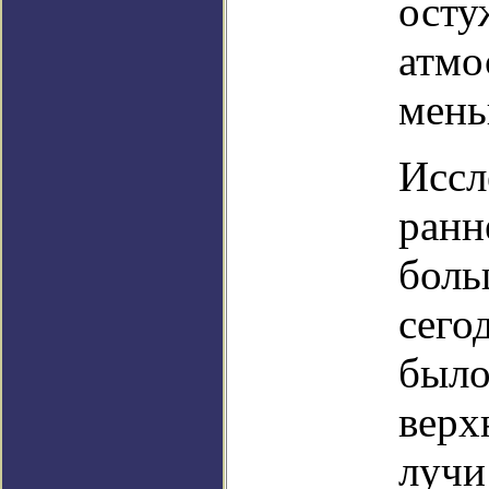
осту
атмо
мень
Иссл
ранн
боль
сего
было
верх
лучи