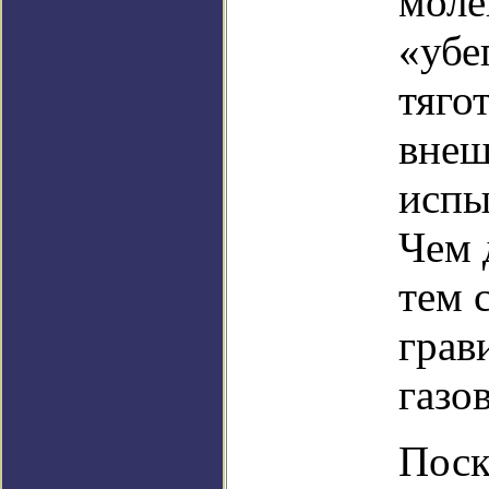
моле
«убе
тяго
внеш
испы
Чем 
тем 
грав
газо
Поск