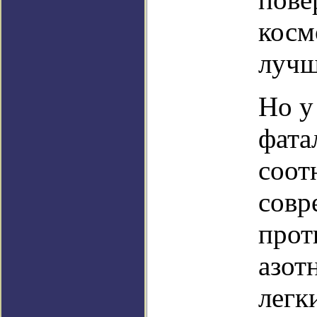
косм
лучш
Но у
фата
соот
совр
прот
азот
легк