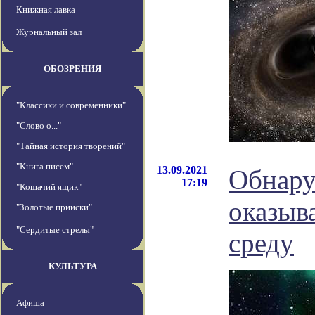
Книжная лавка
Журнальный зал
ОБОЗРЕНИЯ
"Классики и современники"
"Слово о..."
"Тайная история творений"
"Книга писем"
13.09.2021
Обнару
17:19
"Кошачий ящик"
оказыв
"Золотые прииски"
"Сердитые стрелы"
среду
КУЛЬТУРА
Афиша