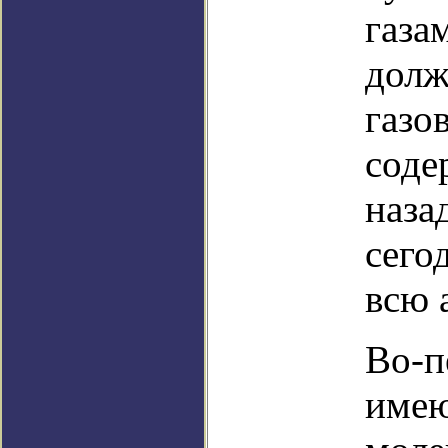
газа
долж
газо
соде
наза
сего
всю 
Во-п
имею