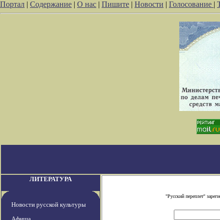
Портал
|
Содержание
|
О нас
|
Пишите
|
Новости
|
Голосование
|
ЛИТЕРАТУРА
"Русский переплет" заре
Новости русской культуры
Афиша