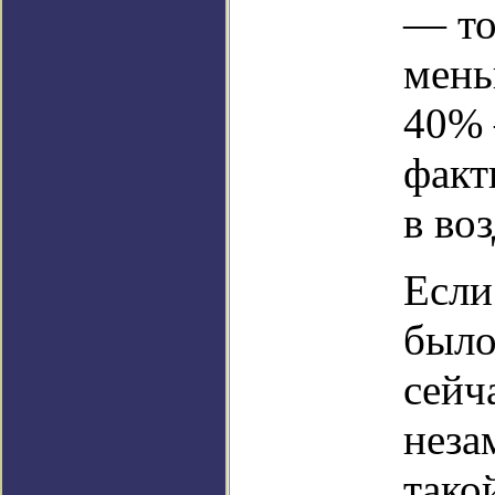
— то
мень
40% 
факт
в во
Если
было
сейч
неза
тако