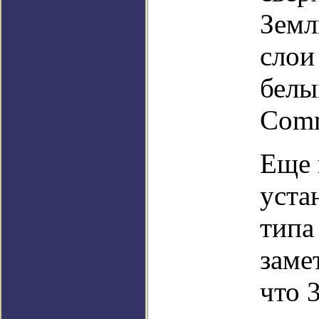
Земл
слои
белы
Com
Еще 
уста
типа
заме
что 