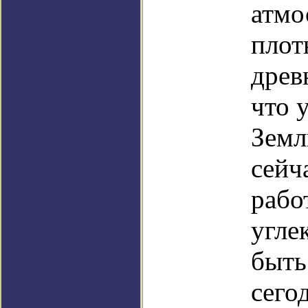
атмо
плот
древ
что 
Земл
сейч
рабо
угле
быть
сего