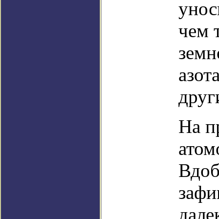
унос
чем 
земн
азот
друг
На п
атом
Вдоб
зафи
дале