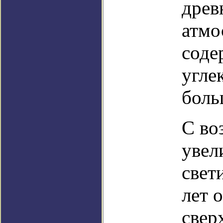
древ
атмо
соде
угле
боль
С во
увел
свет
лет 
свер