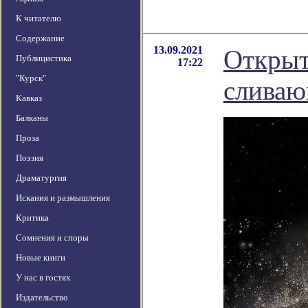
К читателю
Содержание
13.09.2021
Открыт
Публицистика
17:22
"Курск"
сливаю
Кавказ
Балканы
Проза
Поэзия
Драматургия
Искания и размышления
Критика
Сомнения и споры
Новые книги
У нас в гостях
Издательство