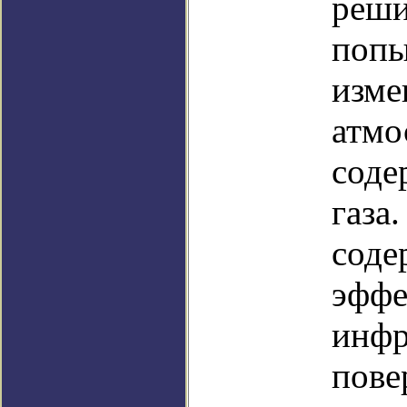
реши
попы
изме
атмо
соде
газа
соде
эффе
инфр
пове