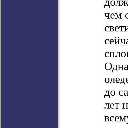
долж
чем 
свет
сейч
спло
Одна
олед
до с
лет 
всем