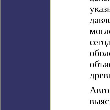
указ
давл
могл
сего
обол
объя
древ
Авто
выяс