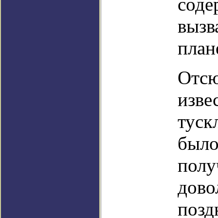
соде
вызв
план
Отсю
изве
туск
было
полу
дово
позд