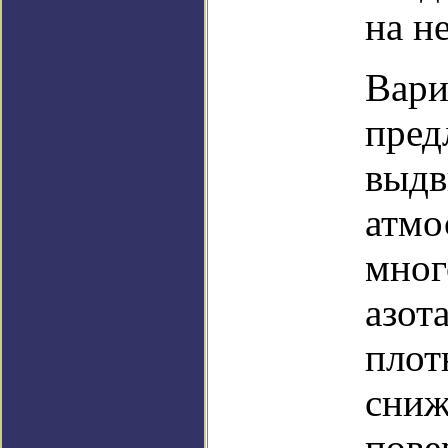
на н
Вари
пред
выдв
атмо
мног
азот
плот
сниж
пове