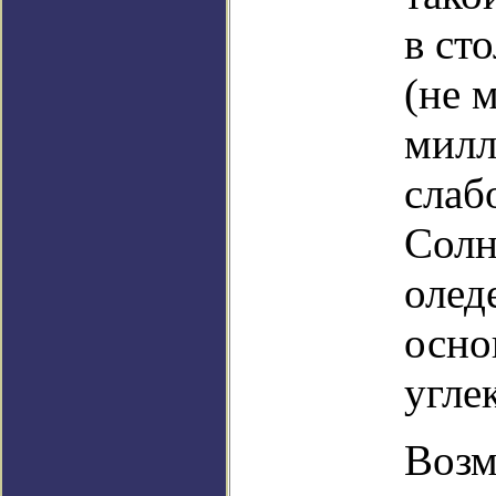
в ст
(не 
милл
слаб
Солн
олед
осно
угле
Возм