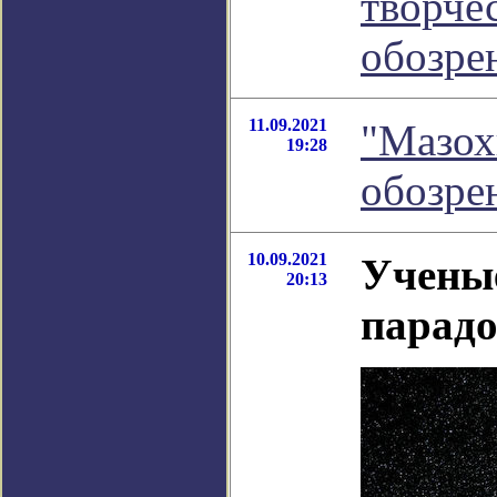
творчес
обозре
11.09.2021
"Мазох
19:28
обозре
10.09.2021
Учены
20:13
парадо