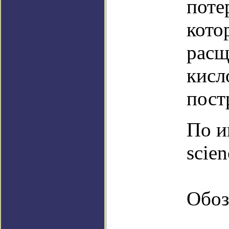
поте
кото
расщ
кисл
пост
По и
scien
Обоз