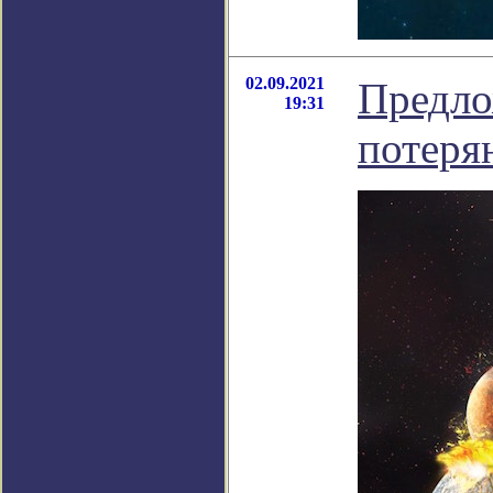
02.09.2021
Предло
19:31
потеря