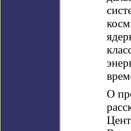
сист
косм
ядер
клас
энер
врем
О пр
расс
Цент