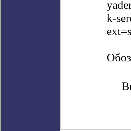
yader
k-ser
ext=
Обоз
В