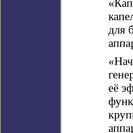
«Кап
капе
для 
аппа
«Нач
гене
её э
функ
круп
аппа