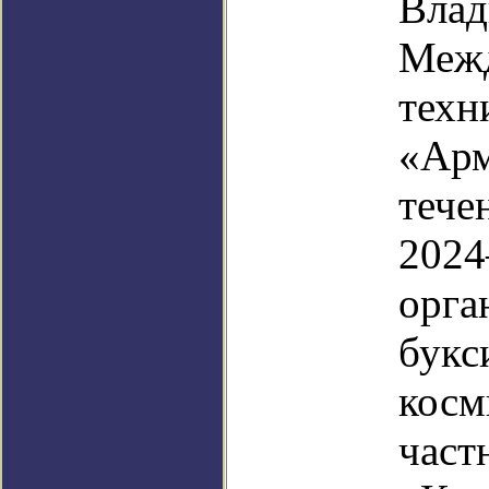
Влад
Межд
техн
«Арм
течен
2024
орга
букс
косм
част