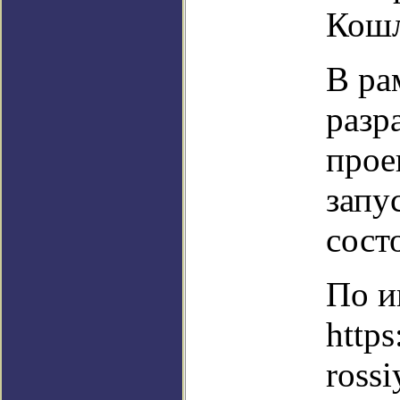
Кошл
В ра
разр
прое
запу
сост
По и
http
ross