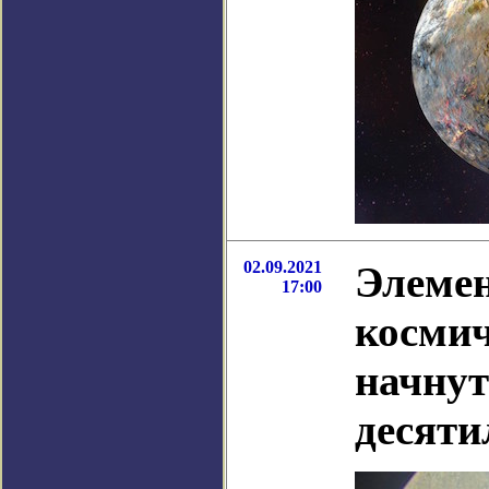
02.09.2021
Элемен
17:00
космич
начнут
десяти