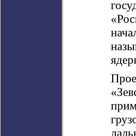
госу
«Рос
нача
назы
ядер
Прое
«Зев
прим
груз
даль