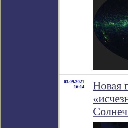
03.09.2021
Новая 
16:14
«исчез
Солнеч