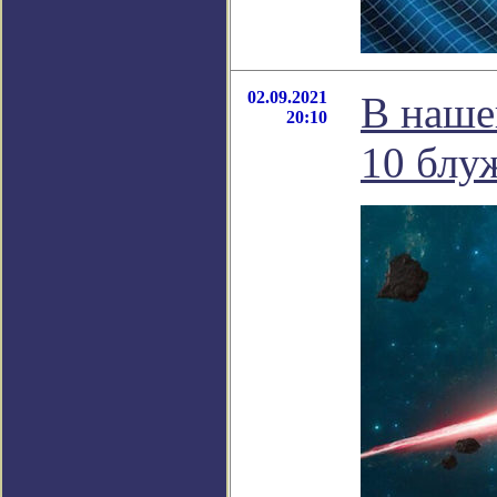
02.09.2021
В наше
20:10
10 блу