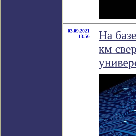
03.09.2021
На баз
13:56
км све
универ