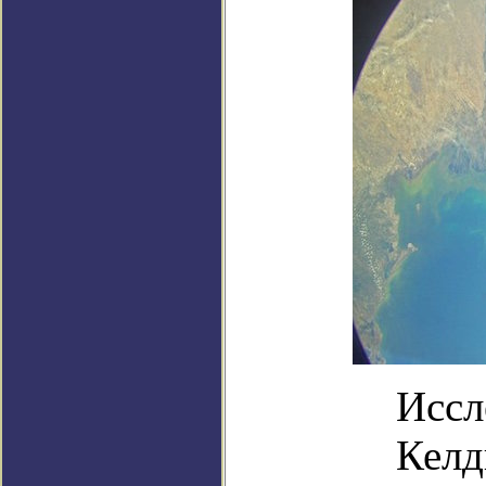
Иссл
Келд