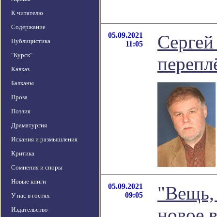
К читателю
Содержание
05.09.2021
Сергей
Публицистика
11:05
"Курск"
переплё
Кавказ
Балканы
Проза
Поэзия
Драматургия
Искания и размышления
Критика
Сомнения и споры
Новые книги
05.09.2021
"Вещь, 
09:05
У нас в гостях
новое 
Издательство