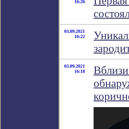
Первая
16:26
состоя
03.09.2021
Уникал
16:22
зароди
03.09.2021
Вблизи
16:18
обнару
коричн