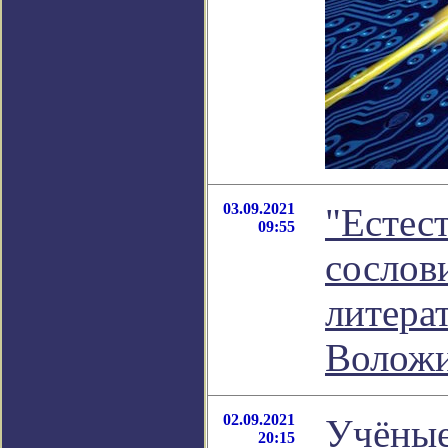
03.09.2021
"Естес
09:55
сослов
литера
Волож
02.09.2021
Учёные
20:15