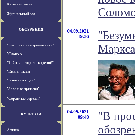
Книжная лавка
Соломо
Журнальный зал
ОБОЗРЕНИЯ
04.09.2021
"Безум
19:36
Маркса
"Классики и современники"
"Слово о..."
"Тайная история творений"
"Книга писем"
"Кошачий ящик"
"Золотые прииски"
"Сердитые стрелы"
04.09.2021
"В прос
КУЛЬТУРА
09:48
обозре
Афиша