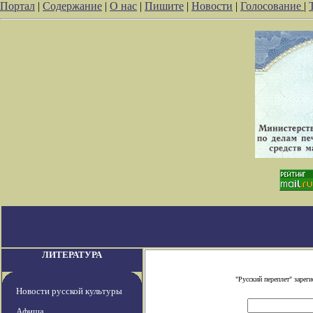
Портал
|
Содержание
|
О нас
|
Пишите
|
Новости
|
Голосование
|
ЛИТЕРАТУРА
"Русский переплет" заре
Новости русской культуры
Афиша