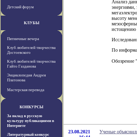
Анализ дан
Детский форум
энергиями, 
мегаэлектро
высоту мене
КЛУБЫ
мезосферны
истощению л
Пятничные вечера
Исследовани
Клуб любителей творчества
По информац
Достоевского
Обозрение 
Клуб любителей творчества
Гайто Газданова
Энциклопедия Андрея
Платонова
Мастерская перевода
КОНКУРСЫ
За вклад в русскую
культуру публикациями в
Интернете
23.08.2021
Ученые объяснил
Литературный конкурс