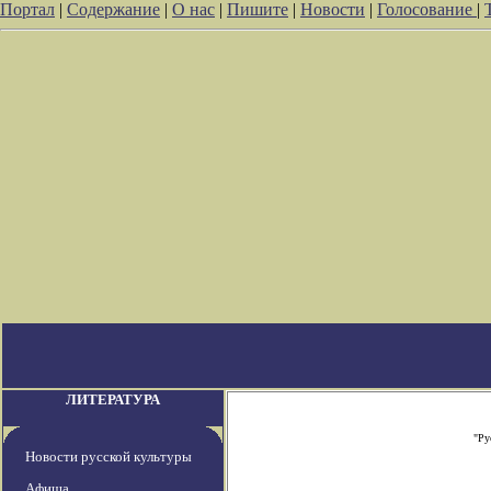
Портал
|
Содержание
|
О нас
|
Пишите
|
Новости
|
Голосование
|
ЛИТЕРАТУРА
"Ру
Новости русской культуры
Афиша