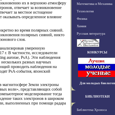
оникновению их в верхнюю атмосферу
Математика и Механика
тронов, отвечает за возникновение
Технология
твечает за местное истощение
ет оказывать определенное влияние
Физика
Химия
онкретно во время полярных сияний.
Русская литература
зникновения полярных сияний, никто
зонового слоя.
оанализировав умеренную
КОНКУРСЫ
 г. В частности, исследователи
ng aurorae, PsA). Эти наблюдения
 нескольких разных научных
оляющий проводить наблюдения на
ходят PsA-события, японский
Для молодых биологов
 в магнитосфере Земли электроны
овых волн», представляющих собой
 Компьютерное моделирование тогда
БИБЛИОТЕКИ
аждение таких электронов в широком
мли, выполненных при помощи радара
Библиотека Хроноса