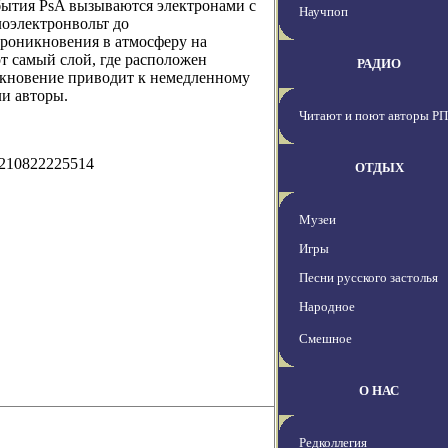
бытия PsA вызываются электронами с
Научпоп
лоэлектронвольт до
проникновения в атмосферу на
от самый слой, где расположен
РАДИО
икновение приводит к немедленному
ли авторы.
Читают и поют авторы РП
0210822225514
ОТДЫХ
Музеи
Игры
Песни русского застолья
Народное
Смешное
О НАС
Редколлегия