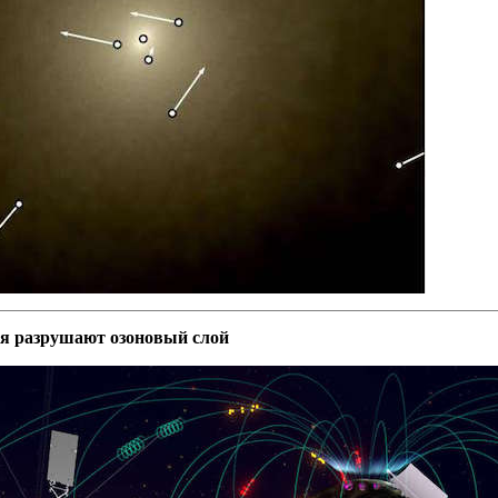
я разрушают озоновый слой