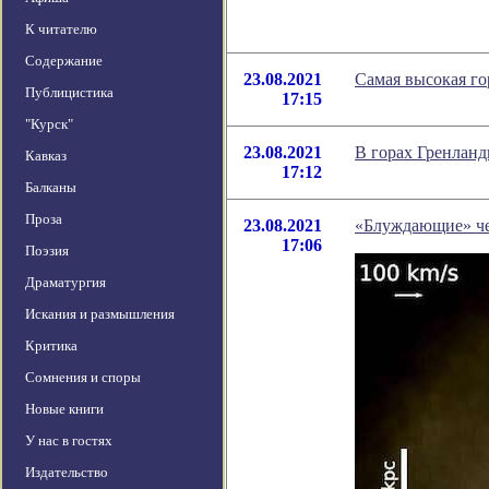
К читателю
Содержание
23.08.2021
Самая высокая го
Публицистика
17:15
"Курск"
23.08.2021
В горах Гренланд
Кавказ
17:12
Балканы
Проза
23.08.2021
«Блуждающие» ч
17:06
Поэзия
Драматургия
Искания и размышления
Критика
Сомнения и споры
Новые книги
У нас в гостях
Издательство