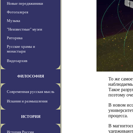
Новые передвжиники
Фотогалерея
Музыка
"Неизвестные" музеи
Риторика
Русские храмы и
монастыри
Видеоархив
ФИЛОСОФИЯ
То же самое
наблюдаемы
Такое разру
Современная русская мысль
поэтому оче
Искания и размышления
В новом ис
университет
процесса.
ИСТОРИЯ
В магнитос
удерживают
История России