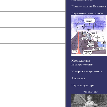
Почему молчит Вселенна
Парниковая катастрофа
Хронология и
парахронология
История и астрономия
Альмагест
Наука и культура
2000-2002