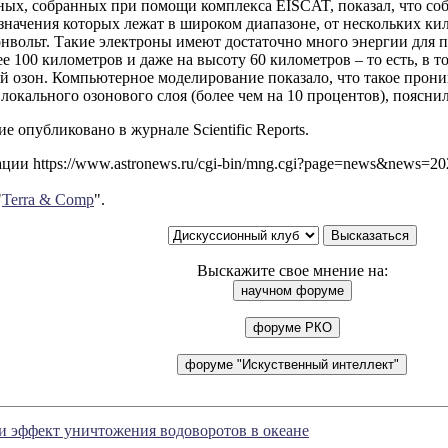
ных, собранных при помощи комплекса EISCAT, показал, что со
значения которых лежат в широком диапазоне, от нескольких ки
нвольт. Такие электроны имеют достаточно много энергии для 
е 100 километров и даже на высоту 60 километров – то есть, в т
й озон. Компьютерное моделирование показало, что такое прон
окального озонового слоя (более чем на 10 процентов), поясни
е опубликовано в журнале Scientific Reports.
ии https://www.astronews.ru/cgi-bin/mng.cgi?page=news&news=2
"
Terra & Comp
".
Выскажите свое мнение на:
и эффект уничтожения водоворотов в океане