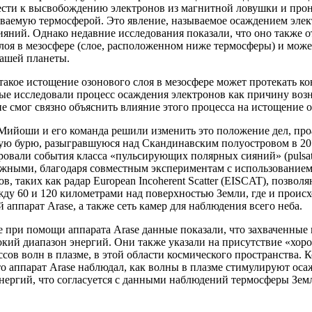
ести к высвобождению электронов из магнитной ловушки и пр
ваемую термосферой. Это явление, называемое осаждением элек
яний. Однако недавние исследования показали, что оно также о
лоя в мезосфере (слое, расположенном ниже термосферы) и мож
нашей планеты.
 такое истощение озонового слоя в мезосфере может протекать к
ные исследовали процесс осаждения электронов как причину во
не смог связно объяснить влияние этого процесса на истощение о
Мийоши и его команда решили изменить это положение дел, пр
ую бурю, разыгравшуюся над Скандинавским полуостровом в 2017
овали события класса «пульсирующих полярных сияний» (pulsati
ожными, благодаря совместным экспериментам с использованием
в, таких как радар European Incoherent Scatter (EISCAT), позв
ду 60 и 120 километрами над поверхностью Земли, где и проис
 аппарат Arase, а также сеть камер для наблюдения всего неба.
 при помощи аппарата Arase данные показали, что захваченные
кий диапазон энергий. Они также указали на присутствие «хор
ссов волн в плазме, в этой области космического пространства.
то аппарат Arase наблюдал, как волны в плазме стимулируют ос
энергий, что согласуется с данными наблюдений термосферы Зе