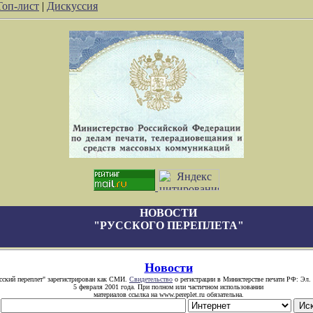
Топ-лист
|
Дискуссия
НОВОСТИ
"РУССКОГО ПЕРЕПЛЕТА"
Новости
сский переплет" зарегистрирован как СМИ.
Свидетельство
о регистрации в Министерстве печати РФ: Эл. 
5 февраля 2001 года. При полном или частичном использовании
материалов ссылка на www.pereplet.ru обязательна.