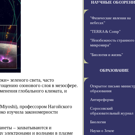
НАУЧНЫЕ ОБОЗРЕНИ
"Физические явления на
небесах"
"TERRA & Comp"
"Неизбежность странного
микромира"
"Биология и жизнь"
ОБРАЗОВАНИЕ
ки» зеленого света, часто
тощению озонового слоя в мезосфере.
Открытое письмо минист
менения глобального климата, и
образования
Антиреформа
Miyoshi), профессором Нагойского
Соросовский
боко изучила закономерности
образовательный журнал
Биология
анеты – захватываются и
Науки о Земле
у электронами и волнами в плазме