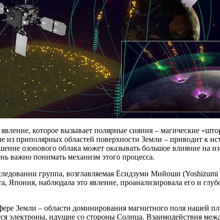
 явление, которое вызывает полярные сияния – магические «штор
е из приполярных областей поверхности Земли – приводит к ис
шение озонового облака может оказывать большое влияние на из
нь важно понимать механизм этого процесса.
следовании группа, возглавляемая Ёсидзуми Мийоши (Yoshizumi 
а, Япония, наблюдала это явление, проанализировала его и глу
фере Земли – области доминирования магнитного поля нашей пл
ся электроны, идущие со стороны Солнца. Взаимодействия межд