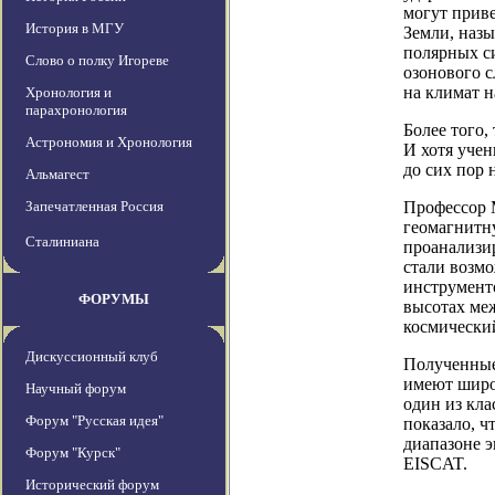
могут прив
История в МГУ
Земли, назы
полярных си
Слово о полку Игореве
озонового с
на климат 
Хронология и
парахронология
Более того,
Астрономия и Хронология
И хотя уче
до сих пор 
Альмагест
Запечатленная Россия
Профессор 
геомагнитн
Сталиниана
проанализир
стали возм
инструменто
ФОРУМЫ
высотах меж
космический
Дискуссионный клуб
Полученные
имеют широ
Научный форум
один из кла
Форум "Русская идея"
показало, ч
диапазоне 
Форум "Курск"
EISCAT.
Исторический форум