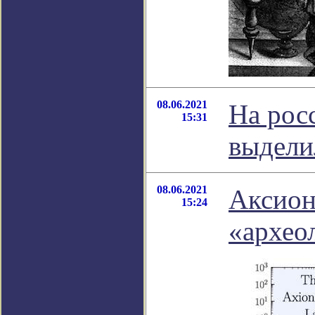
08.06.2021
На рос
15:31
выдели
08.06.2021
Аксион
15:24
«архео