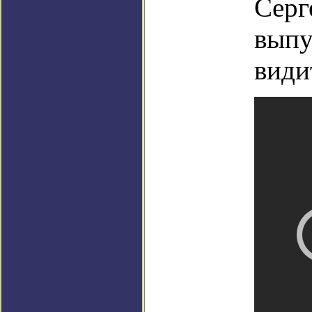
Серг
выпу
види