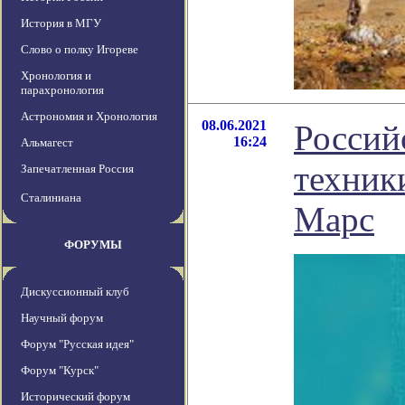
История в МГУ
Слово о полку Игореве
Хронология и
парахронология
Астрономия и Хронология
08.06.2021
Россий
16:24
Альмагест
техник
Запечатленная Россия
Сталиниана
Марс
ФОРУМЫ
Дискуссионный клуб
Научный форум
Форум "Русская идея"
Форум "Курск"
Исторический форум