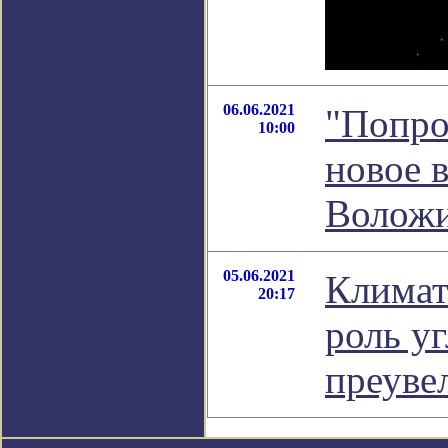
06.06.2021
"Попро
10:00
новое 
Волож
05.06.2021
Климат
20:17
роль у
преуве