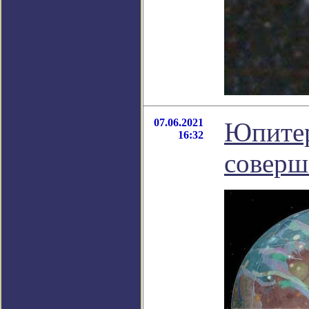
07.06.2021
Юпитер
16:32
соверш