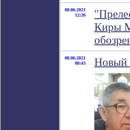
08.06.2021
"Преле
12:26
Киры М
обозре
08.06.2021
Новый 
08:43