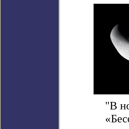
"В н
«Бес