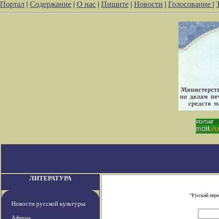
Портал
|
Содержание
|
О нас
|
Пишите
|
Новости
|
Голосование
|
ЛИТЕРАТУРА
"Русский пер
Новости русской культуры
Афиша