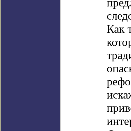
пред
след
Как 
кото
трад
опас
рефо
иска
прив
инте