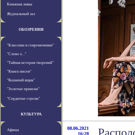
Книжная лавка
Журнальный зал
ОБОЗРЕНИЯ
"Классики и современники"
"Слово о..."
"Тайная история творений"
"Книга писем"
"Кошачий ящик"
"Золотые прииски"
"Сердитые стрелы"
КУЛЬТУРА
08.06.2021
Распол
Афиша
16:28