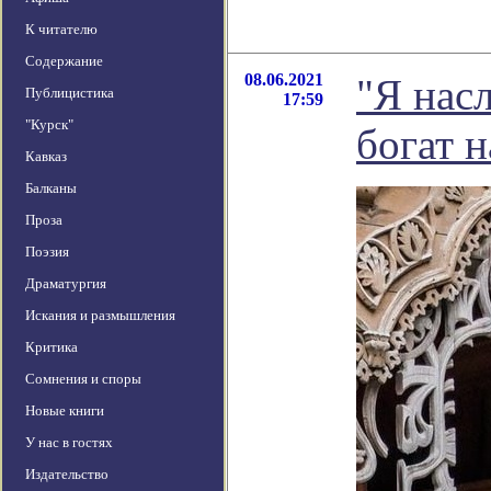
К читателю
Содержание
08.06.2021
"Я нас
Публицистика
17:59
"Курск"
богат н
Кавказ
Балканы
Проза
Поэзия
Драматургия
Искания и размышления
Критика
Сомнения и споры
Новые книги
У нас в гостях
Издательство