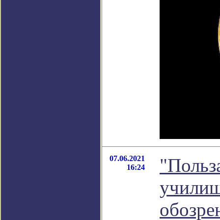
07.06.2021
"Польз
16:24
училищ
обозре