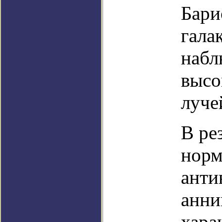
Бари
гала
набл
высо
луче
В ре
норм
анти
анни
хара