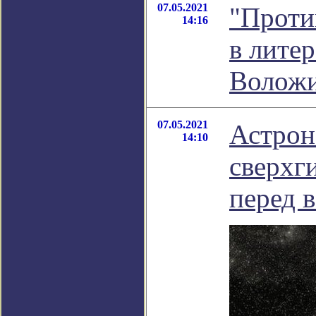
07.05.2021
"Проти
14:16
в лите
Волож
07.05.2021
Астрон
14:10
сверхги
перед 