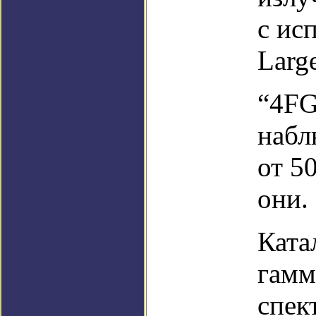
с ис
Larg
“4FG
набл
от 5
они.
Ката
гамм
спек