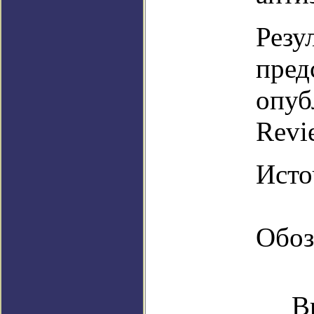
Резу
пред
опуб
Revi
Источ
Обоз
В