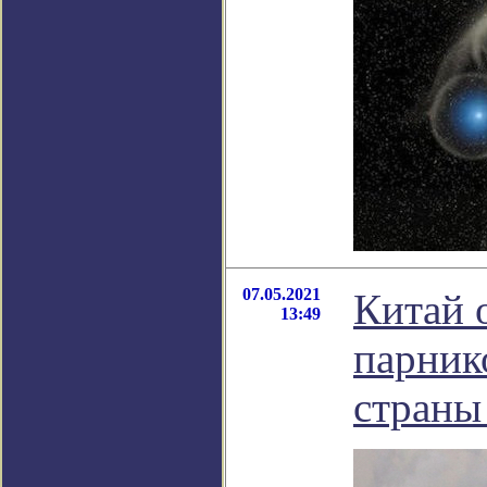
07.05.2021
Китай 
13:49
парник
страны