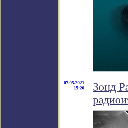
07.05.2021
Зонд P
15:20
радиои