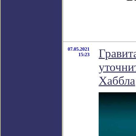
07.05.2021
Гравит
15:23
уточни
Хаббла