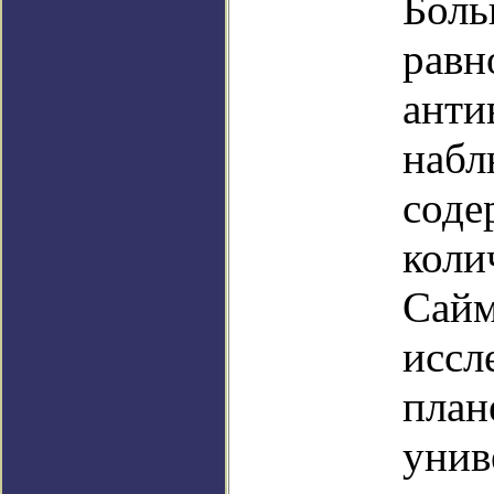
Боль
равн
анти
набл
соде
коли
Сайм
иссл
план
унив