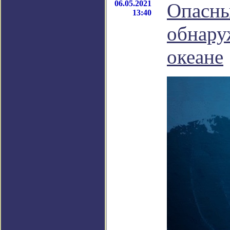
06.05.2021
Опасны
13:40
обнару
океане