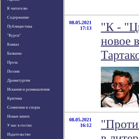
К читателю
Содержание
08.05.2021
"К - "
Публицистика
17:13
"Курск"
новое 
Кавказ
Тартак
Балканы
Проза
Поэзия
Драматургия
Искания и размышления
Критика
Сомнения и споры
Новые книги
08.05.2021
"Проти
16:12
У нас в гостях
в лите
Издательство