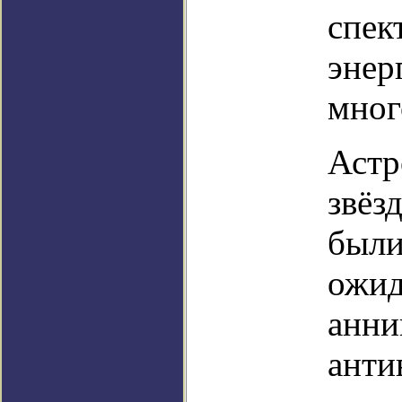
спек
энер
мног
Астр
звёз
были
ожид
анни
анти