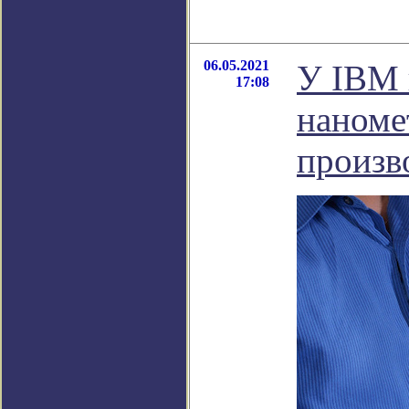
06.05.2021
У IBM 
17:08
наноме
произв