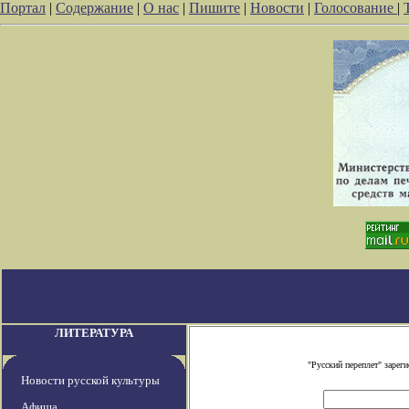
Портал
|
Содержание
|
О нас
|
Пишите
|
Новости
|
Голосование
|
ЛИТЕРАТУРА
"Русский переплет" заре
Новости русской культуры
Афиша