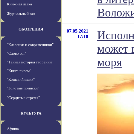
Книжная лавка
Волож
Журнальный зал
ОБОЗРЕНИЯ
07.05.2021
Исполн
17:18
может 
"Классики и современники"
"Слово о..."
моря
"Тайная история творений"
"Книга писем"
"Кошачий ящик"
"Золотые прииски"
"Сердитые стрелы"
КУЛЬТУРА
Афиша