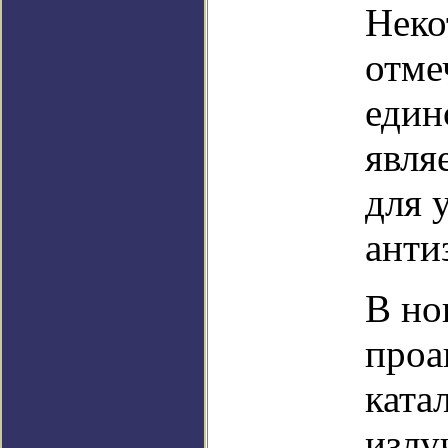
Неко
отме
един
явля
для 
анти
В но
проа
ката
излу