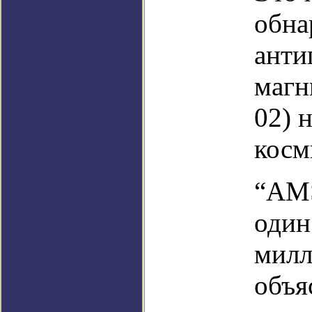
обна
анти
магн
02) 
косм
“AMS
один
милл
объя