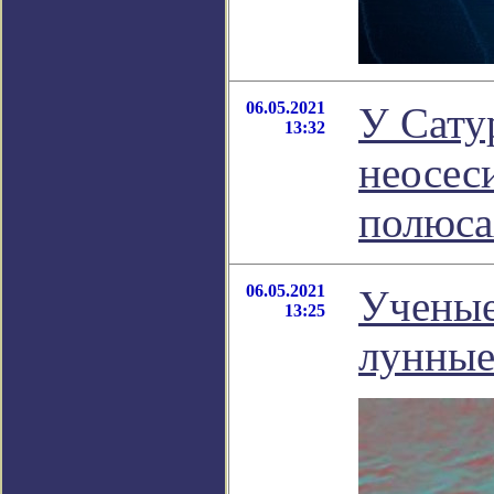
06.05.2021
У Сату
13:32
неосес
полюса
06.05.2021
Ученые
13:25
лунные