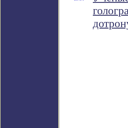
гологр
дотрон