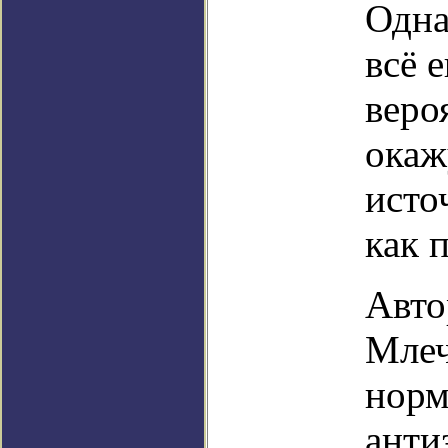
Одна
всё 
веро
окаж
исто
как 
Авто
Млеч
норм
анти