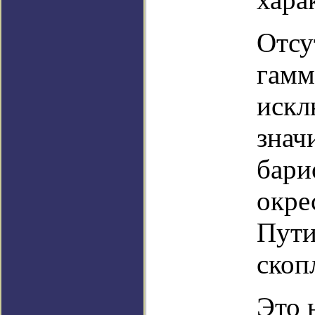
Отсу
гамм
искл
знач
бари
окре
Пути
скоп
Это 