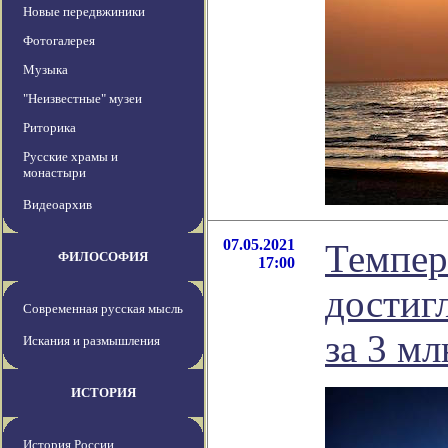
Новые передвжиники
Фотогалерея
Музыка
"Неизвестные" музеи
Риторика
Русские храмы и
монастыри
Видеоархив
07.05.2021
Темпер
ФИЛОСОФИЯ
17:00
достиг
Современная русская мысль
за 3 мл
Искания и размышления
ИСТОРИЯ
История России