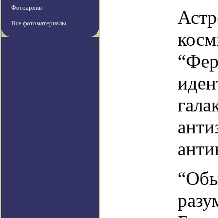
Фотоархив
Астр
Все фотоматериалы
косм
“Фер
иден
гала
анти
анти
“Обы
разу