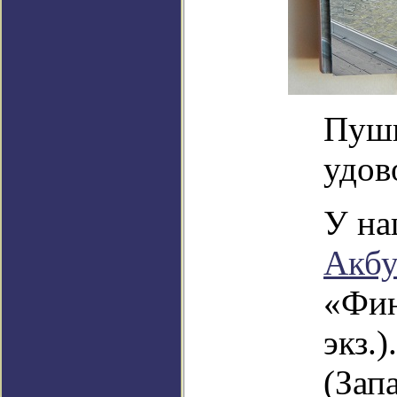
Пушк
удов
У на
Акбу
«Фин
экз.
(Запа