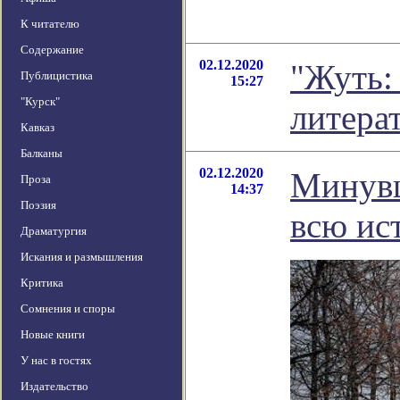
К читателю
Содержание
02.12.2020
"Жуть:
Публицистика
15:27
"Курск"
литера
Кавказ
Балканы
02.12.2020
Минувш
Проза
14:37
Поэзия
всю ис
Драматургия
Искания и размышления
Критика
Сомнения и споры
Новые книги
У нас в гостях
Издательство