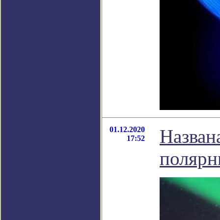
01.12.2020
Назван
17:52
полярн