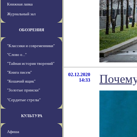
Книжная лавка
Журнальный зал
ОБОЗРЕНИЯ
"Классики и современники"
"Слово о..."
"Тайная история творений"
"Книга писем"
02.12.2020
Почему
14:33
"Кошачий ящик"
"Золотые прииски"
"Сердитые стрелы"
КУЛЬТУРА
Афиша