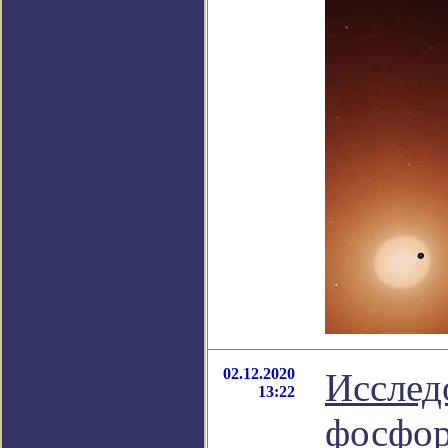
02.12.2020
Исслед
13:22
фосфор