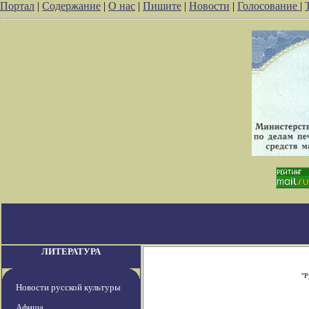
Портал
|
Содержание
|
О нас
|
Пишите
|
Новости
|
Голосование
|
ЛИТЕРАТУРА
"Р
Новости русской культуры
Афиша