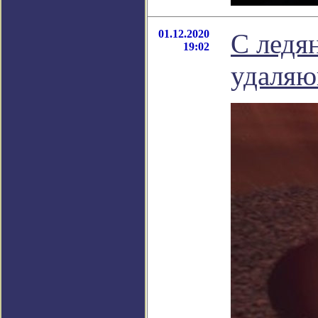
01.12.2020
С ледя
19:02
удаляю