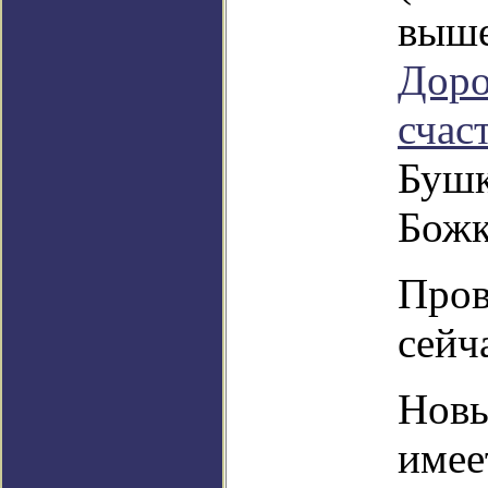
выше
Доро
счас
Бушк
Божк
Пров
сейч
Новы
имее