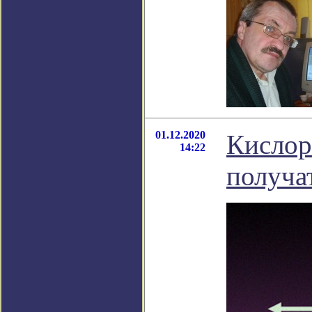
01.12.2020
Кислор
14:22
получат