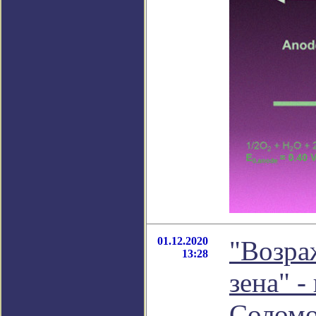
01.12.2020
"Возра
13:28
зена" 
Соломо