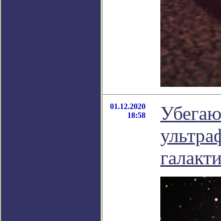
01.12.2020
Убегаю
18:58
ультра
галакт