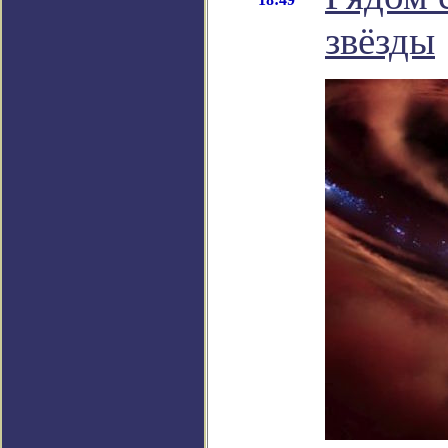
звёзды