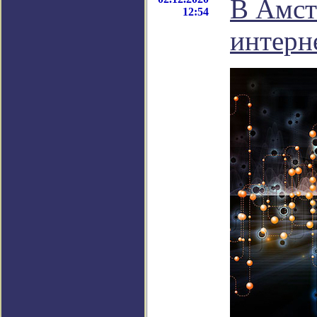
В Амст
12:54
интерн