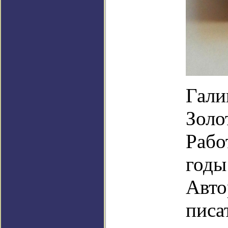
Гали
Золо
Рабо
годы
Авто
писа