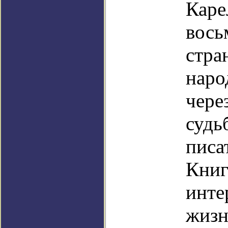
Каре
вось
стра
наро
чере
судь
писа
Книг
инте
жизн