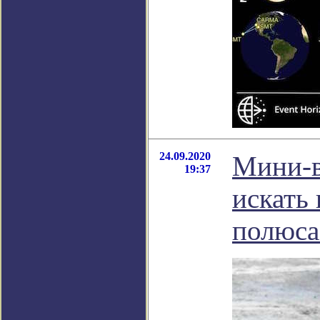
24.09.2020
Мини-в
19:37
искать
полюса