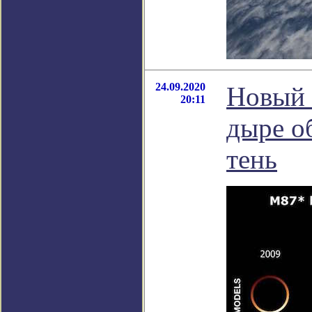
24.09.2020
Новый 
20:11
дыре о
тень