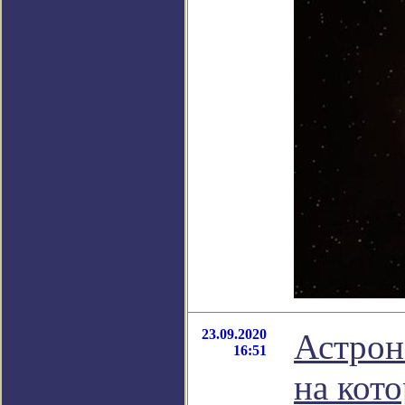
23.09.2020
Астрон
16:51
на кото