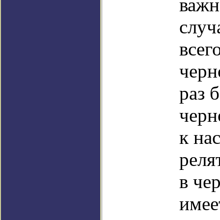
важн
случ
всег
черн
раз 
черн
к на
реля
в че
имее