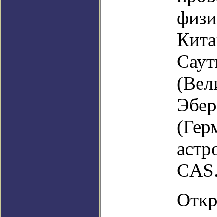
физи
Кита
Саут
(Вел
Эбер
(Гер
астр
CAS
Откр