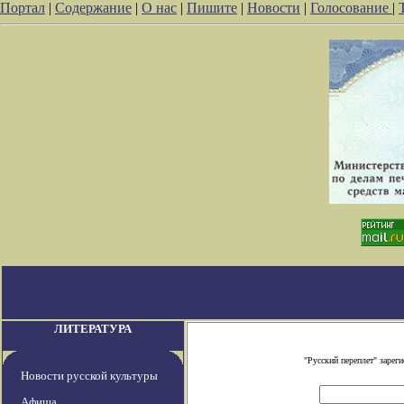
Портал
|
Содержание
|
О нас
|
Пишите
|
Новости
|
Голосование
|
ЛИТЕРАТУРА
"Русский переплет" заре
Новости русской культуры
Афиша