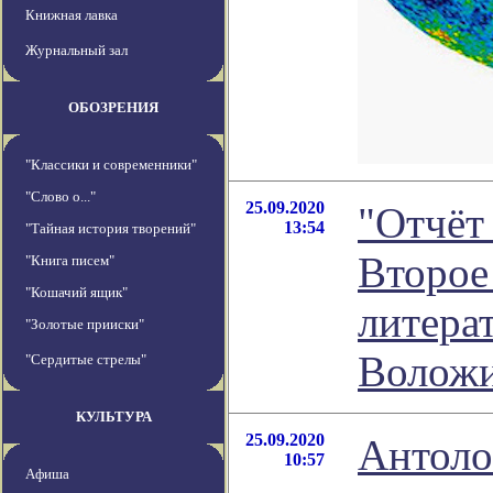
Книжная лавка
Журнальный зал
ОБОЗРЕНИЯ
"Классики и современники"
"Слово о..."
25.09.2020
"Отчёт
13:54
"Тайная история творений"
Второе
"Книга писем"
"Кошачий ящик"
литера
"Золотые прииски"
Волож
"Сердитые стрелы"
КУЛЬТУРА
25.09.2020
Антоло
10:57
Афиша