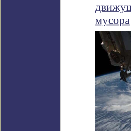
движущ
мусора