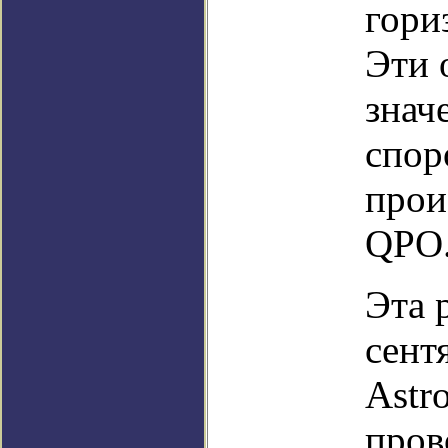
гори
Эти 
знач
спор
прои
QPO
Эта 
сент
Astr
пров