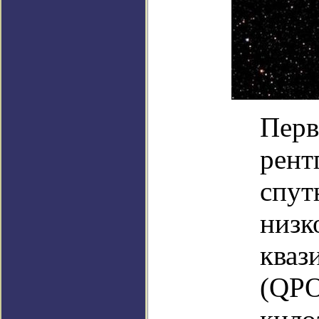
Перв
рент
спут
низк
кваз
(QPO