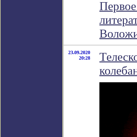
Первое
литера
Волож
23.09.2020
Телеск
20:28
колеба