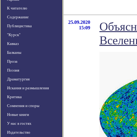
К читателю
Содержание
25.09.2020
Объясн
Публицистика
15:09
"Курск"
Вселен
Кавказ
Балканы
Проза
Поэзия
Драматургия
Искания и размышления
Критика
Сомнения и споры
Новые книги
У нас в гостях
Издательство