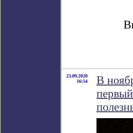
В
23.09.2020
В нояб
16:54
первый
полезн