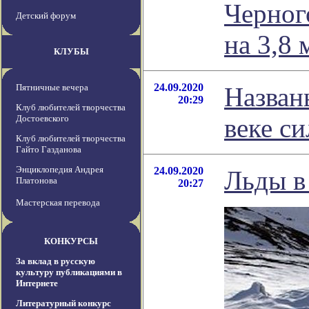
Черног
Детский форум
на 3,8 
КЛУБЫ
24.09.2020
Пятничные вечера
Назван
20:29
Клуб любителей творчества
Достоевского
веке си
Клуб любителей творчества
Гайто Газданова
Энциклопедия Андрея
24.09.2020
Льды в
Платонова
20:27
Мастерская перевода
КОНКУРСЫ
За вклад в русскую
культуру публикациями в
Интернете
Литературный конкурс