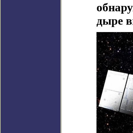
обнар
дыре в