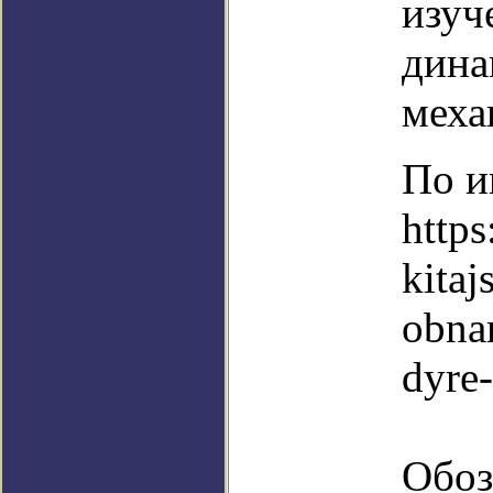
изуч
дина
меха
По и
https
kitaj
obnar
dyre
Обоз