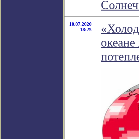
Солнеч
10.07.2020
«Холод
18:25
океане
потепл