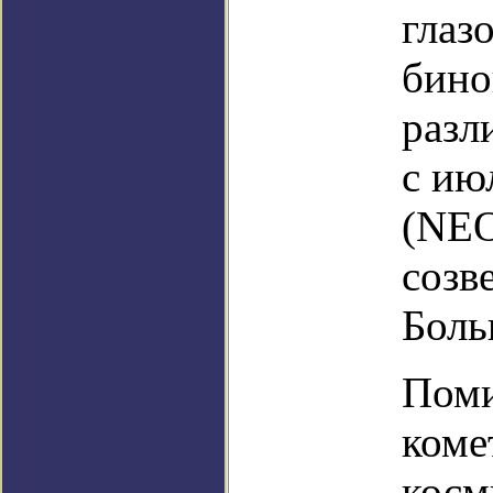
глаз
бино
разл
с ию
(NEO
созв
Боль
Поми
коме
косм