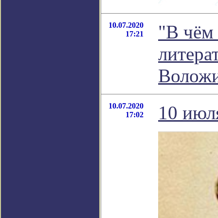
10.07.2020
"В чём 
17:21
литера
Волож
10.07.2020
10 июл
17:02