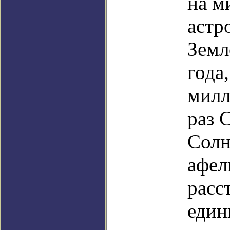
на м
астр
Земл
года
милл
раз 
Солн
афел
расс
един