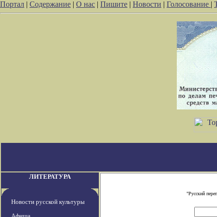
Портал
|
Содержание
|
О нас
|
Пишите
|
Новости
|
Голосование
|
ЛИТЕРАТУРА
"Русский пере
Новости русской культуры
Афиша