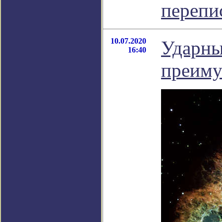
перепи
10.07.2020
Ударны
16:40
преиму