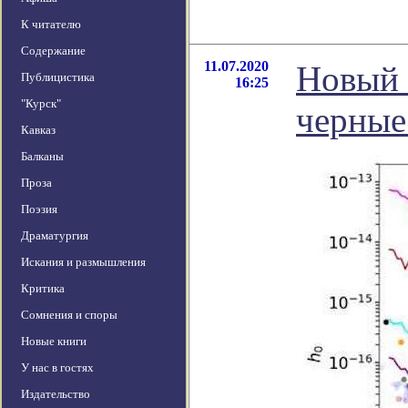
К читателю
Содержание
11.07.2020
Новый 
Публицистика
16:25
"Курск"
черные 
Кавказ
Балканы
Проза
Поэзия
Драматургия
Искания и размышления
Критика
Сомнения и споры
Новые книги
У нас в гостях
Издательство