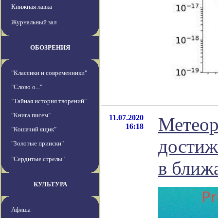
Книжная лавка
Журнальный зал
ОБОЗРЕНИЯ
"Классики и современники"
"Слово о..."
"Тайная история творений"
"Книга писем"
11.07.2020
Метеор
16:18
"Кошачий ящик"
достиж
"Золотые прииски"
"Сердитые стрелы"
в ближ
КУЛЬТУРА
Афиша