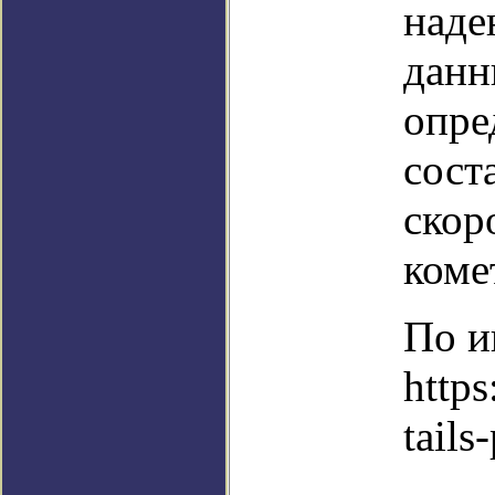
наде
данн
опре
сост
скор
коме
По и
https
tails