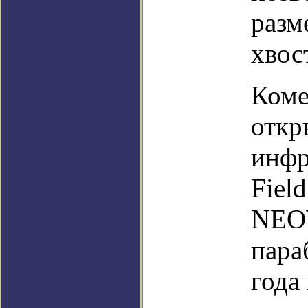
разм
хвос
Коме
откр
инфр
Field
NEOW
пара
года