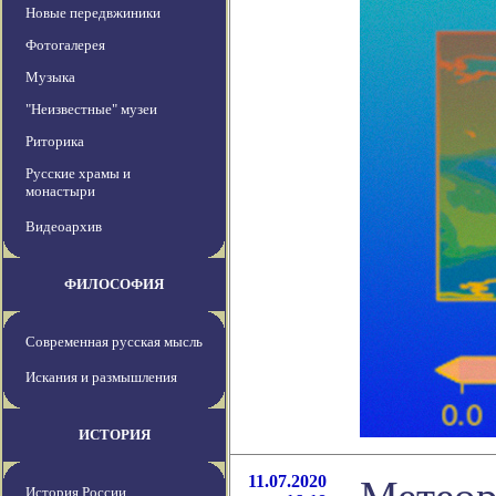
Новые передвжиники
Фотогалерея
Музыка
"Неизвестные" музеи
Риторика
Русские храмы и
монастыри
Видеоархив
ФИЛОСОФИЯ
Современная русская мысль
Искания и размышления
ИСТОРИЯ
11.07.2020
История России