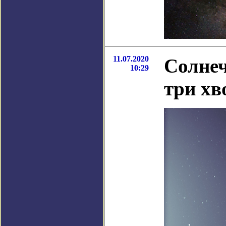
11.07.2020
Солнеч
10:29
три х