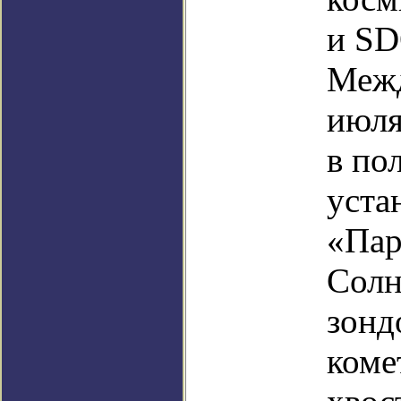
и SD
Межд
июля
в по
уста
«Пар
Солн
зонд
коме