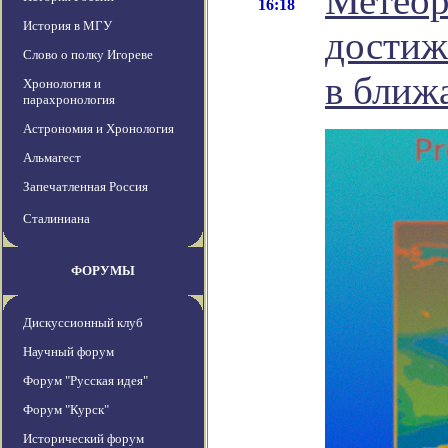
Метеор
16:18
История в МГУ
достиж
Слово о полку Игореве
в ближ
Хронология и
парахронология
Астрономия и Хронология
Альмагест
Запечатленная Россия
Сталиниана
ФОРУМЫ
Дискуссионный клуб
Научный форум
Форум "Русская идея"
Форум "Курск"
Исторический форум