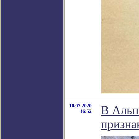
10.07.2020
В Альп
16:52
призна