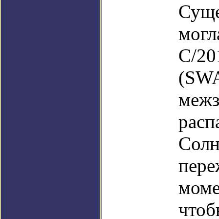
Суще
могл
C/20
(SWA
межз
расп
Солн
пере
моме
чтоб