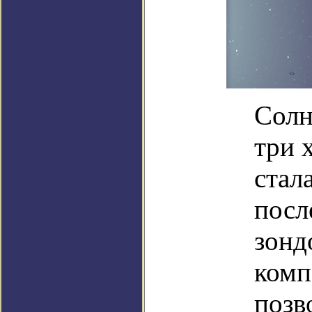
Солн
три 
стал
посл
зонд
комп
позв