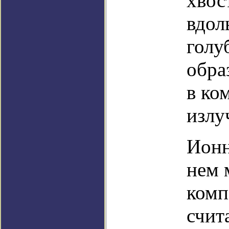
хвос
вдол
голу
обра
в ко
излу
Ионн
нем 
комп
счит