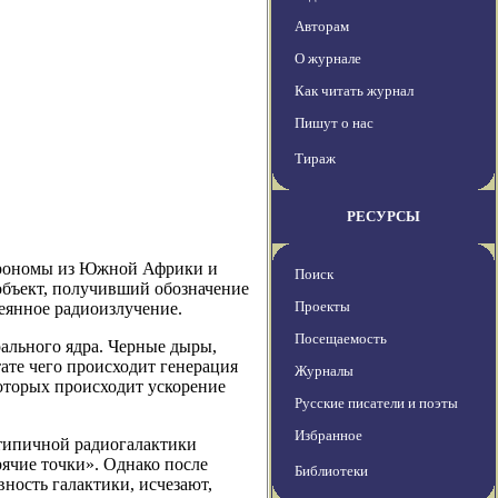
Авторам
О журнале
Как читать журнал
Пишут о нас
Тираж
РЕСУРСЫ
строномы из Южной Африки и
Поиск
объект, получивший обозначение
Проекты
сеянное радиоизлучение.
Посещаемость
ального ядра. Черные дыры,
тате чего происходит генерация
Журналы
оторых происходит ускорение
Русские писатели и поэты
Избранное
 типичной радиогалактики
рячие точки». Однако после
Библиотеки
ность галактики, исчезают,