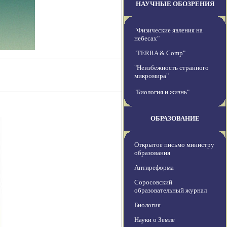
НАУЧНЫЕ ОБОЗРЕНИЯ
"Физические явления на
небесах"
"TERRA & Comp"
"Неизбежность странного
микромира"
"Биология и жизнь"
ОБРАЗОВАНИЕ
Открытое письмо министру
образования
Антиреформа
Соросовский
образовательный журнал
Биология
Науки о Земле