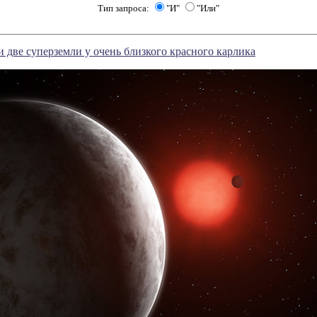
Тип запроса:
"И"
"Или"
две суперземли у очень близкого красного карлика