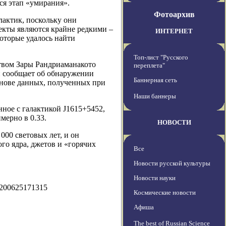
ся этап «умирания».
Фотоархив
лактик, поскольку они
екты являются крайне редкими –
ИНТЕРНЕТ
которые удалось найти
Топ-лист "Русского
твом Зары Рандриаманакото
переплета"
и сообщает об обнаружении
Баннерная сеть
снове данных, полученных при
Наши баннеры
ное с галактикой J1615+5452,
мерно в 0.33.
НОВОСТИ
000 световых лет, и он
го ядра, джетов и «горячих
Все
Новости русской культуры
Новости науки
0200625171315
Космические новости
Афиша
The best of Russian Science