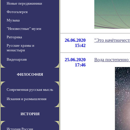
Новые передвжиники
Фотогалерея
Музыка
"Неизвестные" музеи
Риторика
26.06.2020
"Это начётничест
15:42
Русские храмы и
монастыри
Видеоархив
25.06.2020
Вода постепенно 
17:46
ФИЛОСОФИЯ
Современная русская мысль
Искания и размышления
ИСТОРИЯ
История России