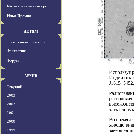
Читательский конкурс
Илья-Премия
ДЕТЯМ
Электронные пампасы
Фантастика
Форум
Используя 
АРХИВ
Индии откр
J1615+5452,
Текущий
Радиогалак
2003
расположенн
высокоэнер
2002
электрическ
2001
Во время а
2000
хорошо видн
1999
завершения 