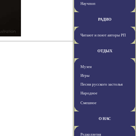
Научпоп
РАДИО
Читают и поют авторы РП
ОТДЫХ
Музеи
Игры
Песни русского застолья
Народное
Смешное
О НАС
Редколлегия