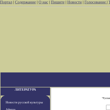
Портал
|
Содержание
|
О нас
|
Пишите
|
Новости
|
Голосование
|
ЛИТЕРАТУРА
"Русски
Новости русской культуры
Афиша