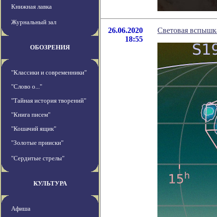
Книжная лавка
Журнальный зал
26.06.2020
Световая вспышк
18:55
ОБОЗРЕНИЯ
"Классики и современники"
"Слово о..."
"Тайная история творений"
"Книга писем"
"Кошачий ящик"
"Золотые прииски"
"Сердитые стрелы"
КУЛЬТУРА
Афиша