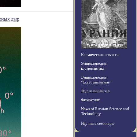
ерных дыр
Космические новости
Энциклопедия
космонавтика
Энциклопедия
"Естествознание"
Журнальный зал
Физматлит
News of Russian Science and
Technology
Научные семинары