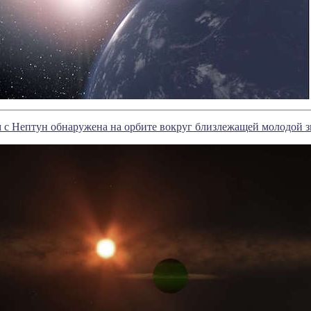
 с Нептун обнаружена на орбите вокруг близлежащей молодой з