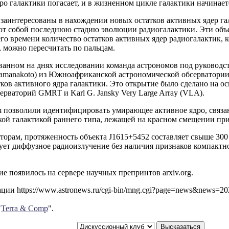
ро галактики погасает, и в жизненном цикле галактики начинает
заинтересованы в нахождении новых остатков активных ядер га
ют собой последнюю стадию эволюции радиогалактики. Эти объ
го времени количество остатков активных ядер радиогалактик, 
 можно пересчитать по пальцам.
ванном на днях исследовании команда астрономов под руководс
riamanakoto) из Южноафриканской астрономической обсерватори
ков активного ядра галактики. Это открытие было сделано на о
рваторий GMRT и Karl G. Jansky Very Large Array (VLA).
 позволили идентифицировать умирающее активное ядро, связан
ой галактикой раннего типа, лежащей на красном смещении при
торам, протяженность объекта J1615+5452 составляет свыше 300 
ет диффузное радиоизлучение без наличия признаков компактно
е появилось на сервере научных препринтов arxiv.org.
ии https://www.astronews.ru/cgi-bin/mng.cgi?page=news&news=2
"
Terra & Comp
".