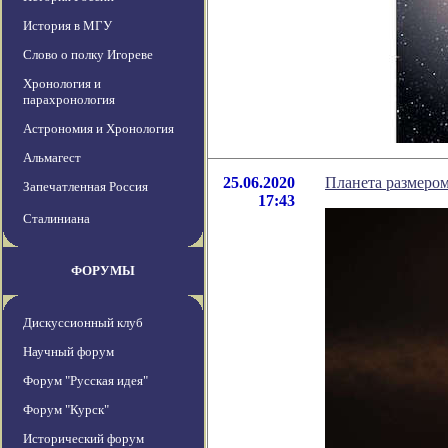
История в МГУ
Слово о полку Игореве
Хронология и
парахронология
Астрономия и Хронология
Альмагест
25.06.2020
Планета размером
Запечатленная Россия
17:43
Сталиниана
ФОРУМЫ
Дискуссионный клуб
Научный форум
Форум "Русская идея"
Форум "Курск"
Исторический форум