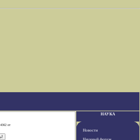
НАУКА
-4362 от
Новости
Научный форум