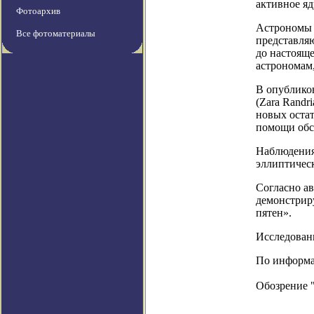
активное яд
Фотоархив
Астрономы 
Все фотоматериалы
представля
до настояще
астрономам,
В опублико
(Zara Rand
новых остат
помощи обсе
Наблюдения
эллиптическ
Согласно ав
демонстриру
пятен».
Исследовани
По информац
Обозрение 