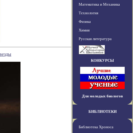
Математика и Механика
Технология
Физика
Химия
Русская литература
везды
КОНКУРСЫ
Для молодых биологов
БИБЛИОТЕКИ
Библиотека Хроноса