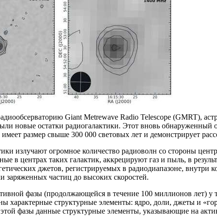
радиообсерваторию Giant Metrewave Radio Telescope (GMRT), а
ыли новые остатки радиогалактики. Этот вновь обнаруженный 
 имеет размер свыше 300 000 световых лет и демонстрирует рас
тики излучают огромное количество радиоволн со стороны центр
ые в центрах таких галактик, аккрецируют газ и пыль, в резуль
гетических джетов, регистрируемых в радиодиапазоне, внутри к
и заряженных частиц до высоких скоростей.
ктивной фазы (продолжающейся в течение 100 миллионов лет) у
ы характерные структурные элементы: ядро, доли, джеты и «го
этой фазы данные структурные элементы, указывающие на актив