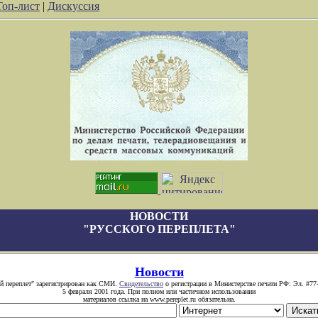
Топ-лист
|
Дискуссия
НОВОСТИ
"РУССКОГО ПЕРЕПЛЕТА"
Новости
й переплет" зарегистрирован как СМИ.
Свидетельство
о регистрации в Министерстве печати РФ: Эл. #77
5 февраля 2001 года. При полном или частичном использовании
материалов ссылка на www.pereplet.ru обязательна.