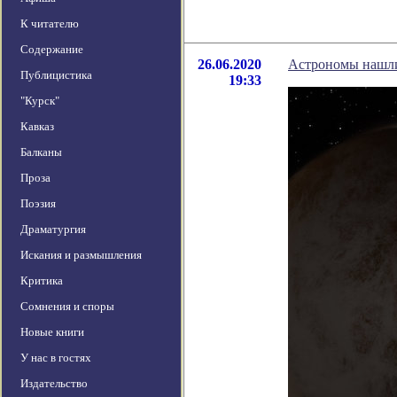
К читателю
Содержание
26.06.2020
Астрономы нашли 
Публицистика
19:33
"Курск"
Кавказ
Балканы
Проза
Поэзия
Драматургия
Искания и размышления
Критика
Сомнения и споры
Новые книги
У нас в гостях
Издательство