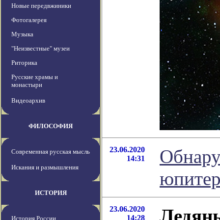
Новые передвжиники
Фотогалерея
Музыка
"Неизвестные" музеи
Риторика
Русские храмы и
монастыри
Видеоархив
ФИЛОСОФИЯ
23.06.2020
Обнару
Современная русская мысль
14:31
Искания и размышления
юпите
ИСТОРИЯ
23.06.2020
Ледян
14:28
История России