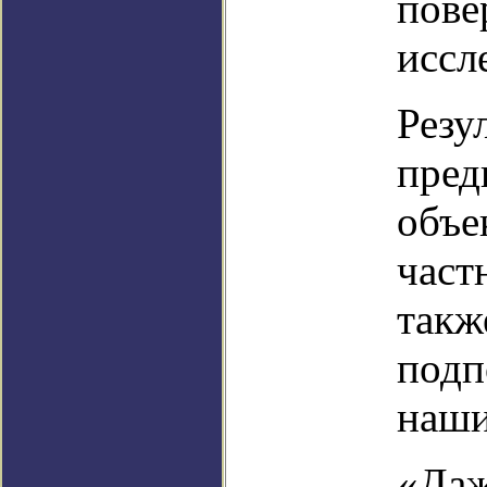
пове
иссл
Резу
пред
объе
част
такж
подп
наши
«Даж