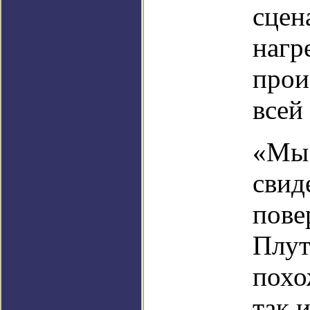
сцен
нагр
прои
всей
«Мы 
свид
пове
Плут
похо
так 