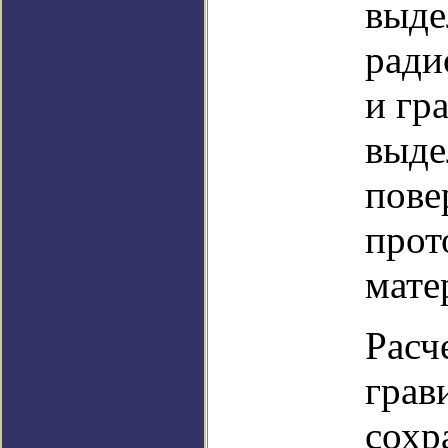
выде
ради
и гр
выде
пове
прот
мате
Расч
грав
сохр