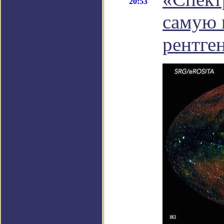
20:53
самую 
рентге