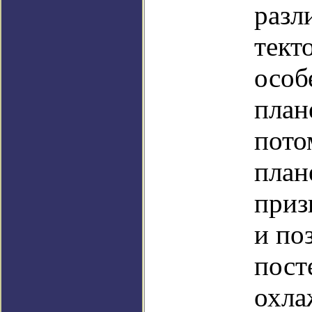
разл
тект
особ
план
пото
план
приз
и по
пост
охла