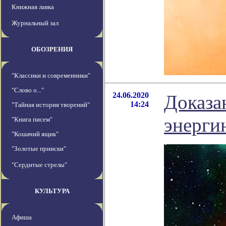
Книжная лавка
Журнальный зал
ОБОЗРЕНИЯ
"Классики и современники"
"Слово о..."
24.06.2020
Доказа
14:24
"Тайная история творений"
энерги
"Книга писем"
"Кошачий ящик"
"Золотые прииски"
"Сердитые стрелы"
КУЛЬТУРА
Афиша