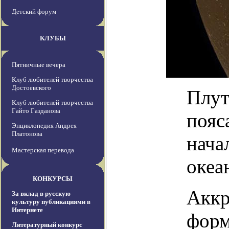
Детский форум
КЛУБЫ
Пятничные вечера
Клуб любителей творчества
Достоевского
Плут
Клуб любителей творчества
Гайто Газданова
пояс
Энциклопедия Андрея
Платонова
нача
Мастерская перевода
океа
КОНКУРСЫ
Аккр
За вклад в русскую
культуру публикациями в
Интернете
форм
Литературный конкурс