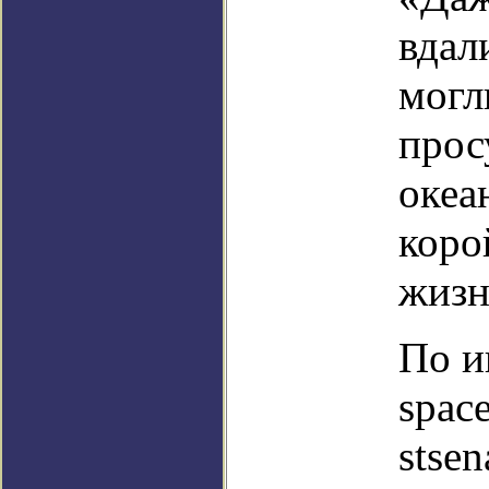
вдал
могл
прос
океа
коро
жизн
По и
spac
stsen