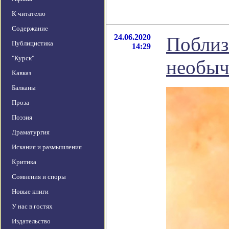
К читателю
Содержание
24.06.2020
Поблиз
Публицистика
14:29
"Курск"
необыч
Кавказ
Балканы
Проза
Поэзия
Драматургия
Искания и размышления
Критика
Сомнения и споры
Новые книги
У нас в гостях
Издательство