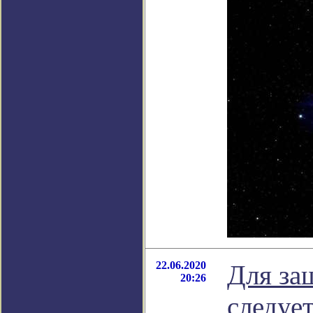
22.06.2020
Для за
20:26
следуе