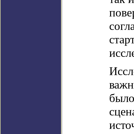
пове
согл
стар
иссл
Иссл
важн
было
сцен
исто