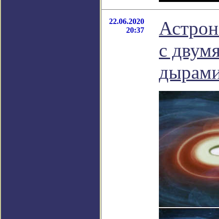
22.06.2020
Астрон
20:37
с двум
дырам