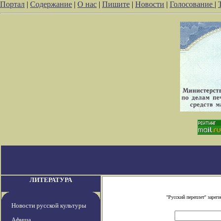
Портал
|
Содержание
|
О нас
|
Пишите
|
Новости
|
Голосование
|
ЛИТЕРАТУРА
"Русский переплет" заре
Новости русской культуры
Афиша