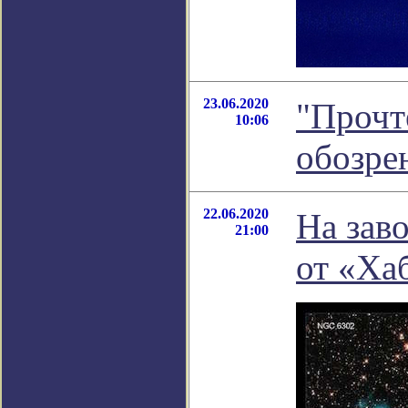
23.06.2020
"Прочт
10:06
обозре
22.06.2020
На зав
21:00
от «Ха