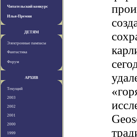
прои
Читательский конкурс
Илья-Премия
созд
ДЕТЯМ
сохр
Электронные пампасы
карл
Фантастика
сего
Форум
удал
АРХИВ
«гор
Текущий
2003
иссл
2002
Geos
2001
2000
трад
1999