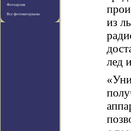
Фотоархив
прои
Все фотоматериалы
из л
ради
дост
лед 
«Уни
полу
аппа
позв