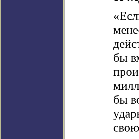
«Есл
мене
дейс
бы в
прои
милл
бы в
удар
свою