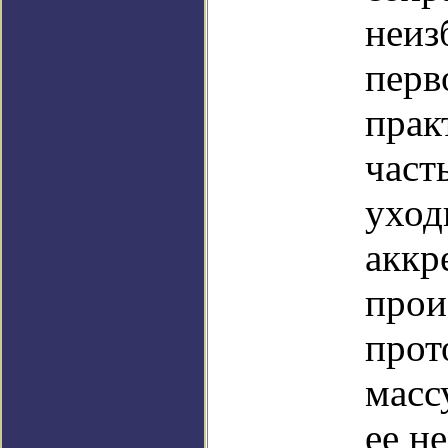
неиз
перв
прак
част
уход
аккр
прои
прот
масс
ее н