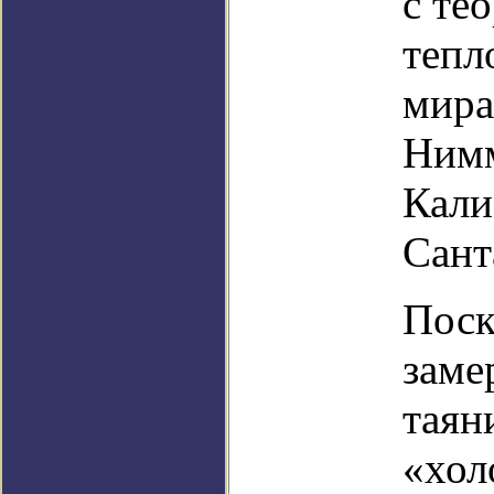
с те
тепл
мира
Нимм
Кали
Сант
Поск
заме
таян
«хол