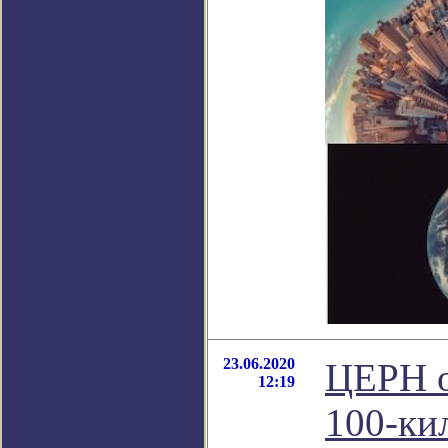
23.06.2020
ЦЕРН о
12:19
100-ки