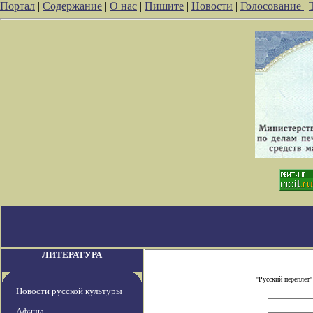
Портал
|
Содержание
|
О нас
|
Пишите
|
Новости
|
Голосование
|
ЛИТЕРАТУРА
"Русский переплет
Новости русской культуры
Афиша