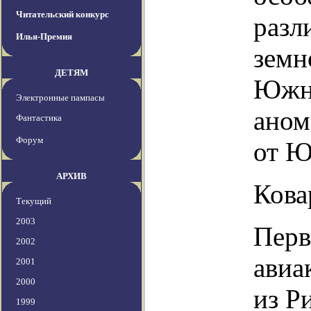
Читательский конкурс
разл
Илья-Премия
земн
ДЕТЯМ
Южно
Электронные пампасы
аном
Фантастика
Форум
от Ю
АРХИВ
Кова
Текущий
2003
Перв
2002
авиа
2001
2000
из Р
1999