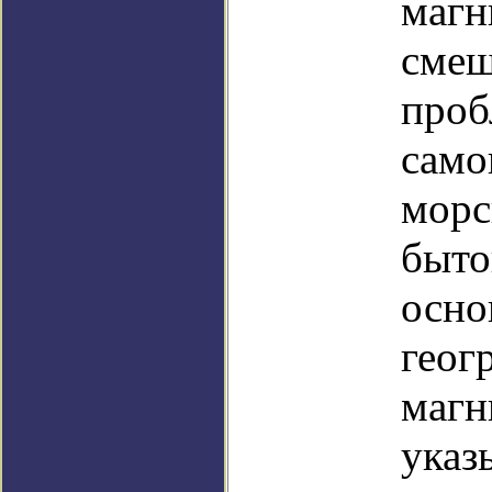
магн
смещ
проб
само
морс
быто
осно
геог
магн
указ