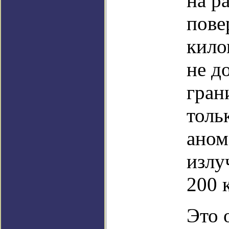
на р
пове
кило
не д
гран
толь
аном
излу
200 
Это 