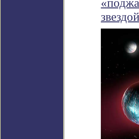
«поджа
звездо