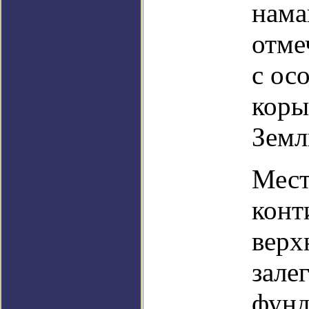
нама
отме
с ос
коры
Земл
Мест
конт
верх
зале
фунд