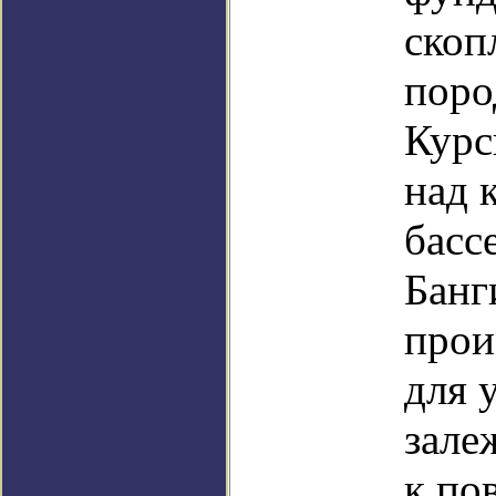
скоп
поро
Курс
над 
басс
Банг
прои
для 
зале
к по