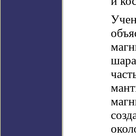
и ко
Учен
объя
магн
шара
част
мант
магн
созд
окол