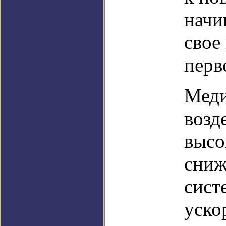
начи
свое
перв
Меди
возд
высо
сниж
сист
уско