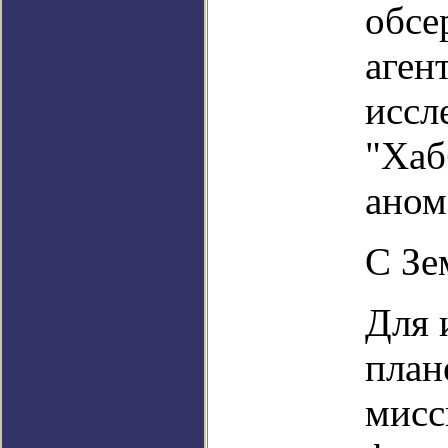
обсе
аген
иссл
"Хаб
аном
С Зе
Для 
план
мисс