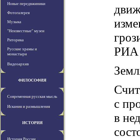
Новые передвжиники
движ
Фотогалерея
изме
Музыка
"Неизвестные" музеи
гроз
Риторика
РИА 
Русские храмы и
монастыри
Видеоархив
Земл
ФИЛОСОФИЯ
Счит
Современная русская мысль
с пр
Искания и размышления
в не
ИСТОРИЯ
сост
История России