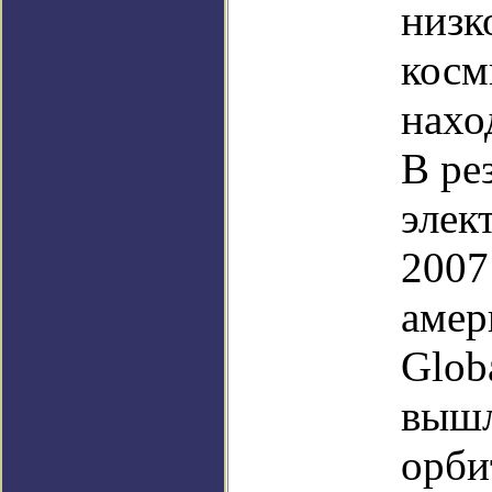
низк
косм
нахо
В ре
элек
2007
амер
Glob
вышл
орби