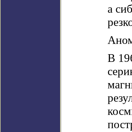
а си
резк
Аном
В 19
сери
магн
резу
косм
пост