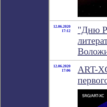
12.06.2020
"Дню Р
17:12
литера
Волож
12.06.2020
ART-XC
17:06
первого