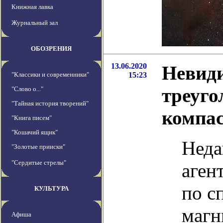
Книжная лавка
Журнальный зал
ОБОЗРЕНИЯ
13.06.2020
Невид
"Классики и современники"
15:23
треуго
"Слово о..."
"Тайная история творений"
компас
"Книга писем"
"Кошачий ящик"
Неда
"Золотые прииски"
"Сердитые стрелы"
аген
по с
КУЛЬТУРА
магн
Афиша