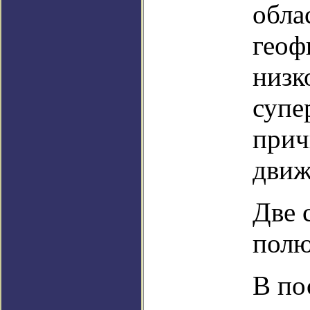
обла
геоф
низк
супе
прич
движ
Две 
пол
В по