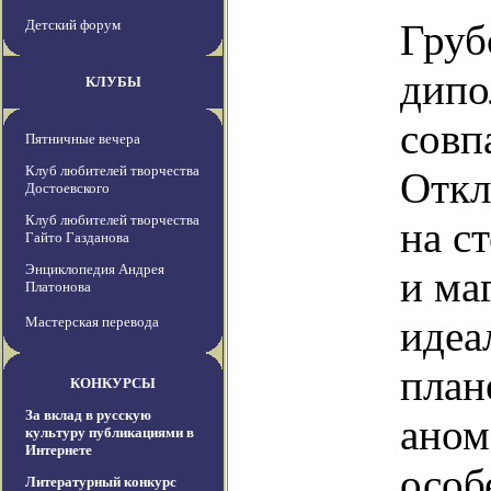
Детский форум
Груб
дипо
КЛУБЫ
совп
Пятничные вечера
Клуб любителей творчества
Откл
Достоевского
Клуб любителей творчества
на с
Гайто Газданова
Энциклопедия Андрея
и ма
Платонова
идеа
Мастерская перевода
план
КОНКУРСЫ
За вклад в русскую
аном
культуру публикациями в
Интернете
особ
Литературный конкурс