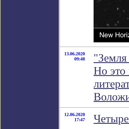
13.06.2020
"Земля
09:48
Но это 
литера
Волож
12.06.2020
Четыре
17:47