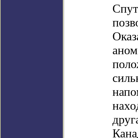
Спут
позв
Оказ
аном
поло
силь
напо
нахо
друг
Кана