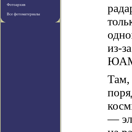
рада
Фотоархив
Все фотоматериалы
толь
одно
из-з
ЮА
Там,
поря
косм
— эл