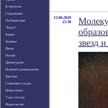
К читателю
Содержание
13.06.2020
Молеку
Публицистика
15:38
"Курск"
образо
Кавказ
звезд и
Балканы
Проза
Поэзия
Драматургия
Искания и размышления
Критика
Сомнения и споры
Новые книги
У нас в гостях
Издательство