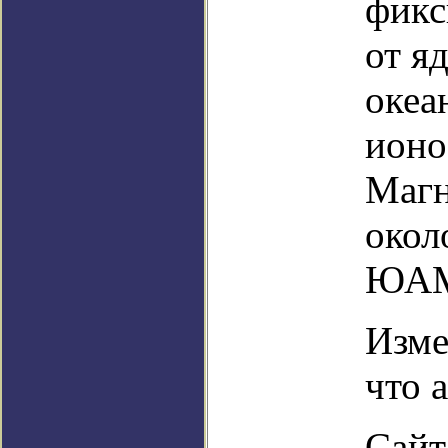
фикс
от я
океа
ионо
Магн
окол
ЮА
Изме
что 
Сайт