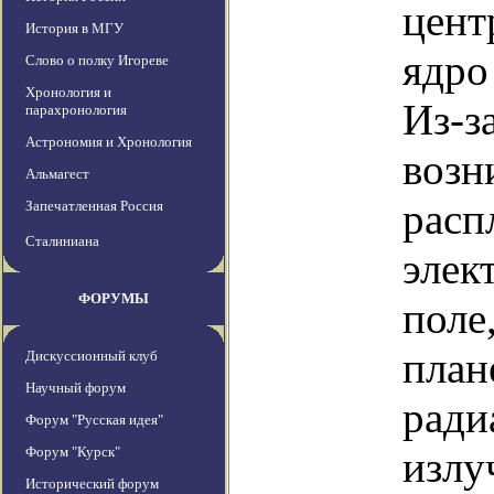
цент
История в МГУ
ядро
Слово о полку Игореве
Хронология и
Из-з
парахронология
Астрономия и Хронология
возн
Альмагест
расп
Запечатленная Россия
Сталиниана
элек
ФОРУМЫ
поле
план
Дискуссионный клуб
Научный форум
ради
Форум "Русская идея"
Форум "Курск"
излу
Исторический форум