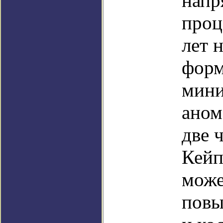
напр
проц
лет 
форм
мини
аном
две 
Кейп
може
повы