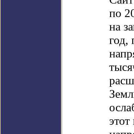
по 2
на з
год,
напр
тыся
расш
Земл
осла
этот