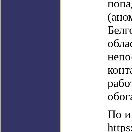
попа
(ано
Белг
облас
непо
конт
рабо
обог
По и
http