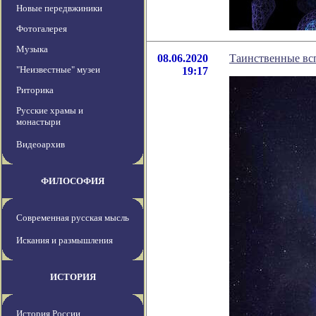
Новые передвжиники
Фотогалерея
Музыка
08.06.2020
Таинственные вс
"Неизвестные" музеи
19:17
Риторика
Русские храмы и
монастыри
Видеоархив
ФИЛОСОФИЯ
Современная русская мысль
Искания и размышления
ИСТОРИЯ
История России