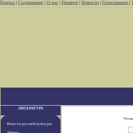
Портал
|
Содержание
|
О нас
|
Пишите
|
Новости
|
Голосование
|
ЛИТЕРАТУРА
"Русски
Новости русской культуры
Афиша