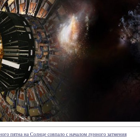
ого пятна на Солнце совпало с началом лунного затмения