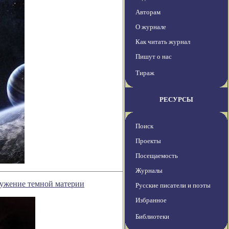
Авторам
О журнале
Как читать журнал
Пишут о нас
Тираж
РЕСУРСЫ
Поиск
Проекты
Посещаемость
Журналы
ужение темной материи
Русские писатели и поэты
Избранное
Библиотеки