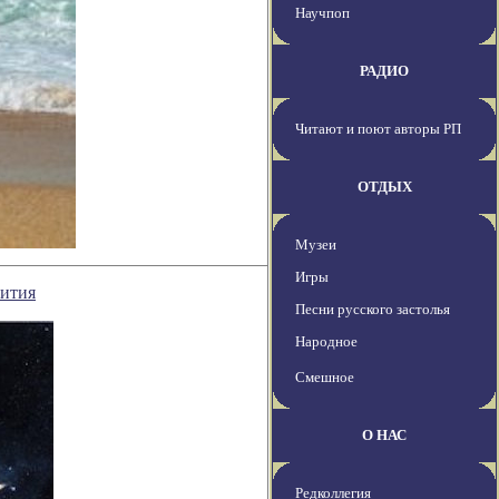
Научпоп
РАДИО
Читают и поют авторы РП
ОТДЫХ
Музеи
Игры
вития
Песни русского застолья
Народное
Смешное
О НАС
Редколлегия