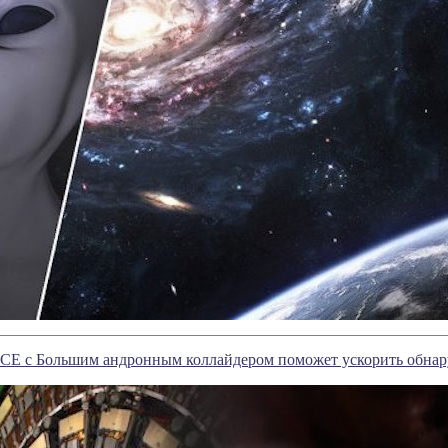
CE с Большим андронным коллайдером поможет ускорить обнар