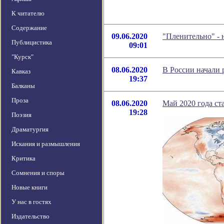
К читателю
Содержание
09.06.2020
"Пленительно" -
Публицистика
09:01
"Курск"
08.06.2020
В России начали 
Кавказ
19:37
Балканы
Проза
08.06.2020
Май 2020 года с
19:28
Поэзия
Драматургия
Искания и размышления
Критика
Сомнения и споры
Новые книги
У нас в гостях
Издательство