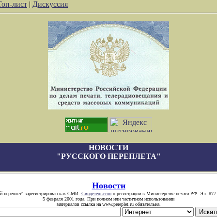
Топ-лист
|
Дискуссия
НОВОСТИ
"РУССКОГО ПЕРЕПЛЕТА"
Новости
й переплет" зарегистрирован как СМИ.
Свидетельство
о регистрации в Министерстве печати РФ: Эл. #77
5 февраля 2001 года. При полном или частичном использовании
материалов ссылка на www.pereplet.ru обязательна.