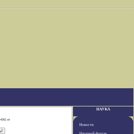
НАУКА
-4362 от
Новости
Научный форум