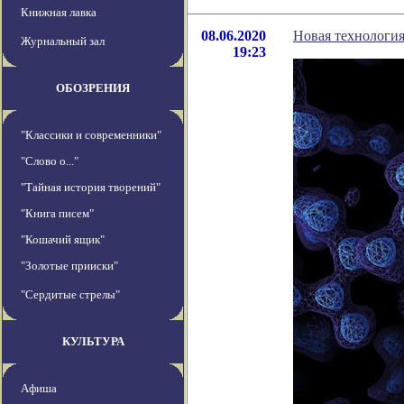
Книжная лавка
08.06.2020
Новая технология
Журнальный зал
19:23
ОБОЗРЕНИЯ
"Классики и современники"
"Слово о..."
"Тайная история творений"
"Книга писем"
"Кошачий ящик"
"Золотые прииски"
"Сердитые стрелы"
КУЛЬТУРА
Афиша