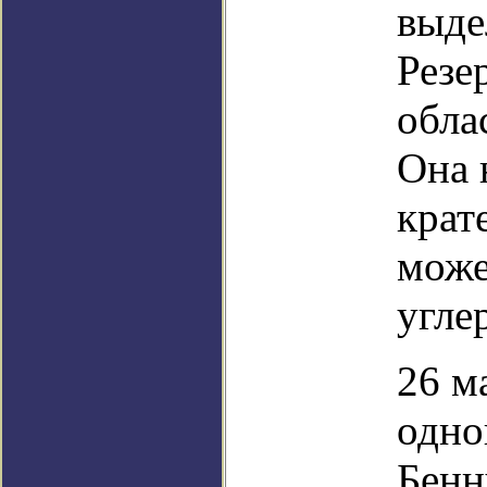
выде
Резе
обла
Она 
крат
може
угле
26 м
одно
Бенн