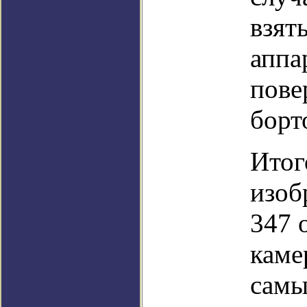
взят
аппа
пове
борт
Итог
изоб
347 
каме
самы