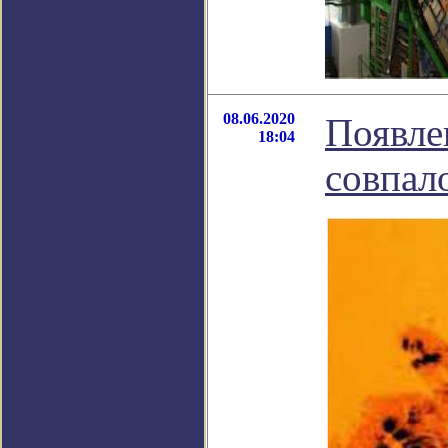
08.06.2020
Появле
18:04
совпал