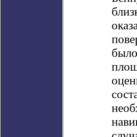
близ
оказ
пове
было
площ
оцен
сост
необ
нави
случ