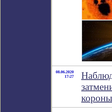
08.06.2020
Наблюд
17:27
затмен
корон