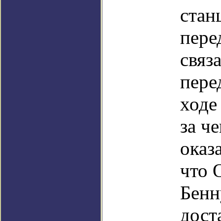
стан
пере
связ
пере
ходе
за ч
оказ
что 
Бенн
дост