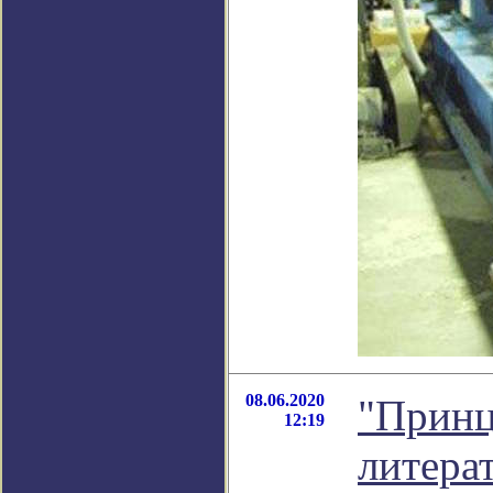
08.06.2020
"Принц
12:19
литера