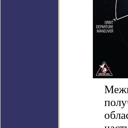
Межп
полу
обла
част