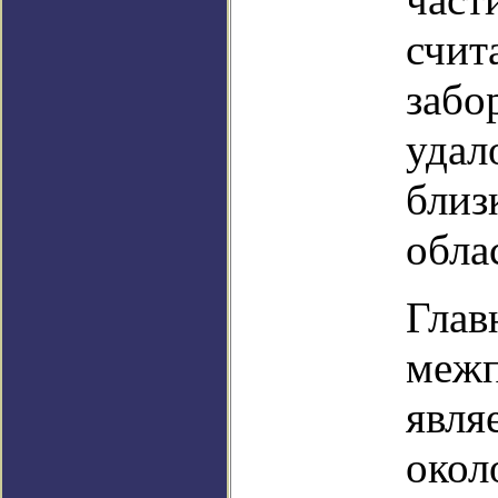
счит
забо
удал
близ
обла
Глав
межп
явля
окол