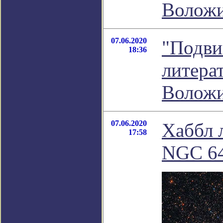
Волож
07.06.2020
"Подви
18:36
литера
Волож
07.06.2020
Хаббл 
17:58
NGC 6