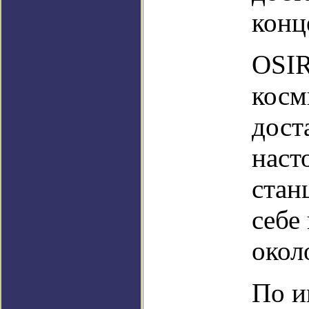
конц
OSIR
косм
дост
наст
стан
себе
окол
По и