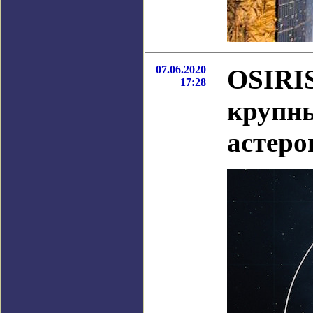
07.06.2020
OSIRI
17:28
крупны
астеро