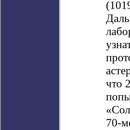
(101
Даль
лабо
узна
прот
асте
что 
попы
«Сол
70-м