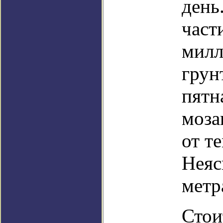
день
част
милл
грун
пятн
моза
от т
Неяс
метр
Стои