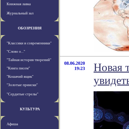
Книжная лавка
Журнальный зал
ОБОЗРЕНИЯ
"Классики и современники"
"Слово о..."
"Тайная история творений"
08.06.2020
Новая 
"Книга писем"
19:23
увидет
"Кошачий ящик"
"Золотые прииски"
"Сердитые стрелы"
КУЛЬТУРА
Афиша