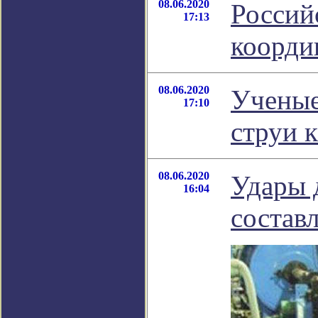
08.06.2020
Россий
17:13
коорди
08.06.2020
Ученые
17:10
струи 
08.06.2020
Удары 
16:04
состав