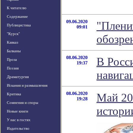
К читателю
Содержание
09.06.2020
"Плени
Публицистика
09:01
"Курск"
обозре
Кавказ
Балканы
08.06.2020
В Росс
Проза
19:37
Поэзия
навига
Драматургия
Искания и размышления
08.06.2020
Май 20
Критика
19:28
Сомнения и споры
истори
Новые книги
У нас в гостях
Издательство