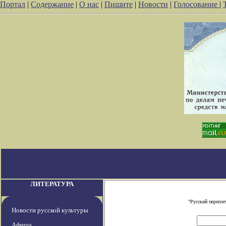
Портал
|
Содержание
|
О нас
|
Пишите
|
Новости
|
Голосование
|
ЛИТЕРАТУРА
"Русский перепле
Новости русской культуры
Афиша