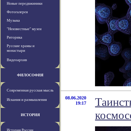
Новые передвжиники
Фотогалерея
Музыка
"Неизвестные" музеи
Риторика
Русские храмы и
монастыри
Видеоархив
ФИЛОСОФИЯ
Современная русская мысль
08.06.2020
Таинст
Искания и размышления
19:17
космос
ИСТОРИЯ
История России