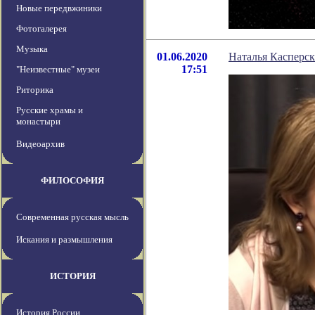
Новые передвжиники
Фотогалерея
Музыка
01.06.2020
Наталья Касперс
17:51
"Неизвестные" музеи
Риторика
Русские храмы и
монастыри
Видеоархив
ФИЛОСОФИЯ
Современная русская мысль
Искания и размышления
ИСТОРИЯ
История России