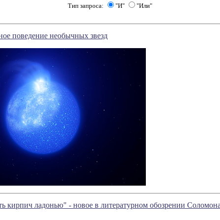
Тип запроса:
"И"
"Или"
ное поведение необычных звезд
ть кирпич ладонью" - новое в литературном обозрении Соломон