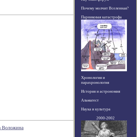
Почему молчит Вселенная?
Парниковая катастрофа
Хронология и
парахронология
История и астрономия
Альмагест
Наука и культура
2000-2002
а Воложина