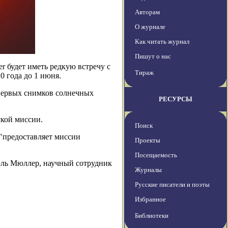
Авторам
О журнале
Как читать журнал
Пишут о нас
er будет иметь редкую встречу с
Тираж
0 года до 1 июня.
 первых снимков солнечных
РЕСУРСЫ
ской миссии.
Поиск
 "предоставляет миссии
Проекты
Посещаемость
иэль Мюллер, научный сотрудник
Журналы
Русские писатели и поэты
Избранное
Библиотеки