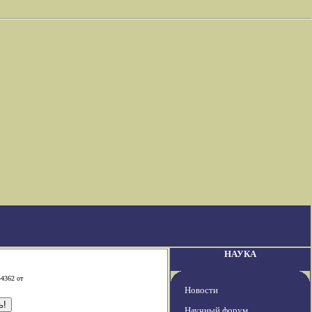
НАУКА
-4362 от
Новости
Научный форум