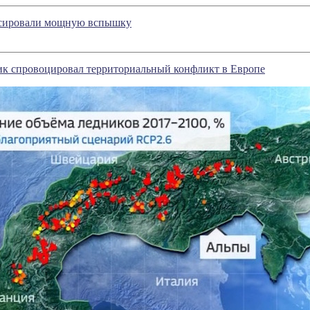
ксировали мощную вспышку
ик спровоцировал территориальный конфликт в Европе