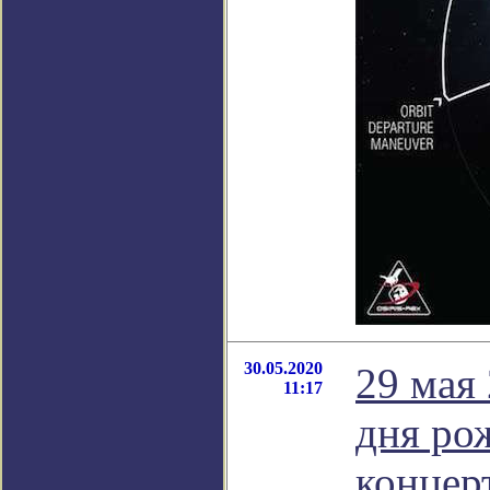
30.05.2020
29 мая
11:17
дня ро
концер