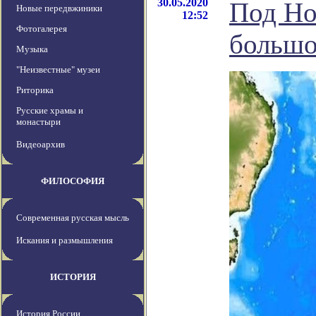
30.05.2020
Под Но
Новые передвжиники
12:52
Фотогалерея
большо
Музыка
"Неизвестные" музеи
Риторика
Русские храмы и
монастыри
Видеоархив
ФИЛОСОФИЯ
Современная русская мысль
Искания и размышления
ИСТОРИЯ
История России