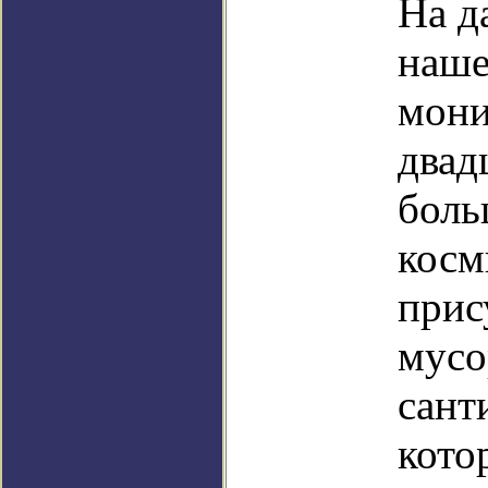
На д
наше
мони
двад
боль
косм
прис
мусо
сант
кото