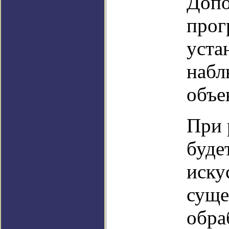
Допо
прог
уста
набл
объе
При 
буде
иску
суще
обра