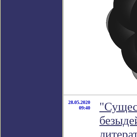
28.05.2020
"Сущес
09:40
безыдей
литера