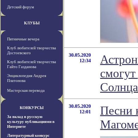
Детский форум
КЛУБЫ
Пятничные вечера
Клуб любителей творчества
Достоевского
30.05.2020
Астрон
12:34
Клуб любителей творчества
Гайто Газданова
смогут
Энциклопедия Андрея
Платонова
Солнца
Мастерская перевода
30.05.2020
Песни 
КОНКУРСЫ
12:01
За вклад в русскую
Магоме
культуру публикациями в
Интернете
Литературный конкурс