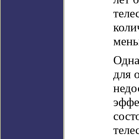
теле
коли
мень
Одна
для 
недо
эффе
сост
теле