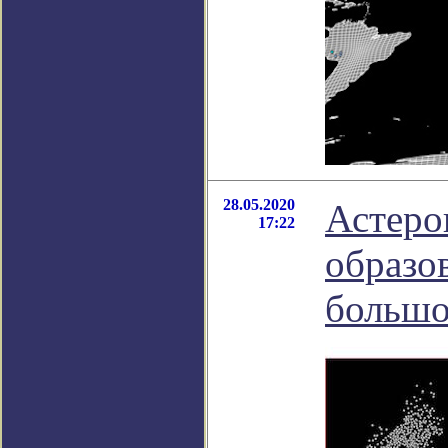
28.05.2020
Астеро
17:22
образо
большо