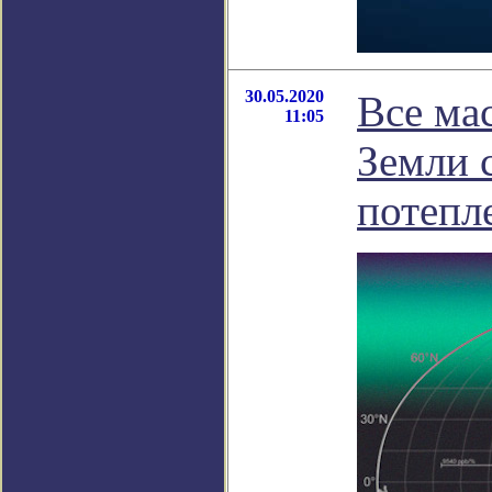
30.05.2020
Все ма
11:05
Земли 
потепл