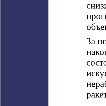
сниз
прог
объе
За п
нако
сост
иску
нера
раке