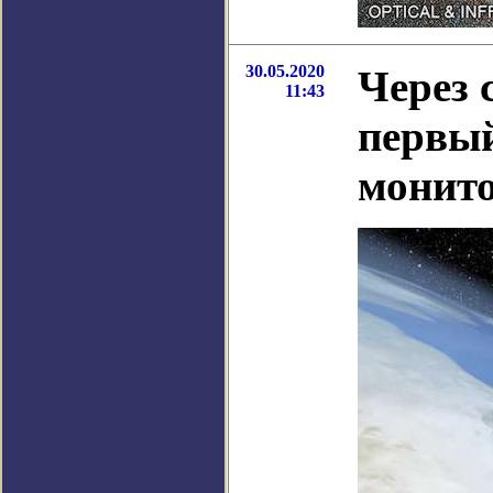
30.05.2020
Через 
11:43
первый
монито