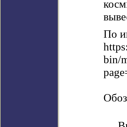
косм
выве
По и
https
bin/
page
Обоз
В