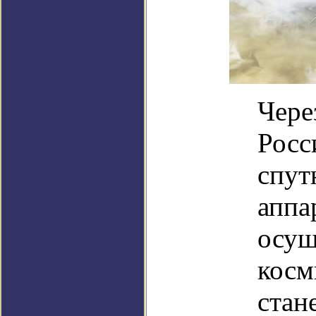
Через
Росс
спут
аппа
осущ
косм
стан