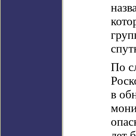
назв
кото
груп
спут
По с
Роск
в об
мони
опас
лет 