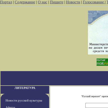
Портал
|
Содержание
|
О нас
|
Пишите
|
Новости
|
Голосование
|
ЛИТЕРАТУРА
"Русский переплет" заре
Новости русской культуры
Афиша