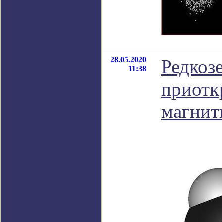
28.05.2020
Редкоз
11:38
приотк
магнит