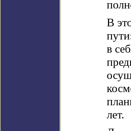
полн
В эт
пути
в се
пред
осущ
косм
план
лет.