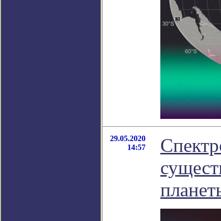
29.05.2020
Спектр
14:57
сущест
планет