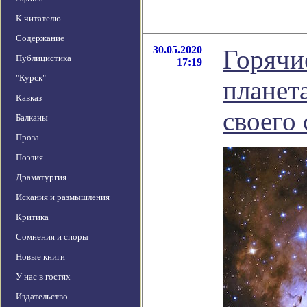
К читателю
Содержание
30.05.2020
Горячи
Публицистика
17:19
"Курск"
планет
Кавказ
своего
Балканы
Проза
Поэзия
Драматургия
Искания и размышления
Критика
Сомнения и споры
Новые книги
У нас в гостях
Издательство