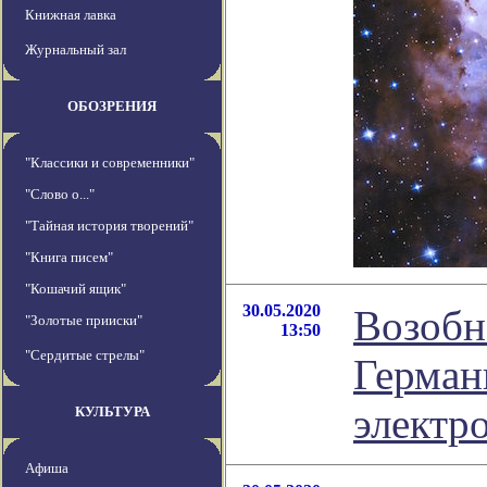
Книжная лавка
Журнальный зал
ОБОЗРЕНИЯ
"Классики и современники"
"Слово о..."
"Тайная история творений"
"Книга писем"
"Кошачий ящик"
30.05.2020
Возобн
"Золотые прииски"
13:50
"Сердитые стрелы"
Герман
электр
КУЛЬТУРА
Афиша