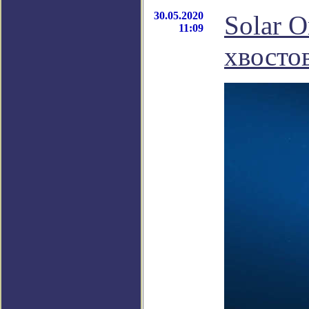
30.05.2020
Solar O
11:09
хвосто