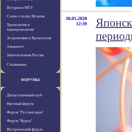
История в МГУ
Слово о полку Игореве
30.05.2020
Японск
12:39
Хронология и
парахронология
период
Астрономия и Хронология
Альмагест
Запечатленная Россия
Сталиниана
ФОРУМЫ
Дискуссионный клуб
Научный форум
Форум "Русская идея"
Форум "Курск"
Исторический форум