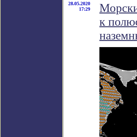
28.05.2020
Морски
17:29
к полю
наземн