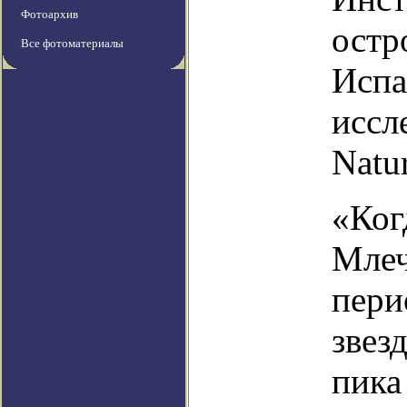
Фотоархив
остр
Все фотоматериалы
Испа
иссл
Natu
«Ког
Млеч
пери
звез
пика