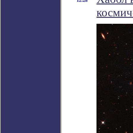
12:28
космич