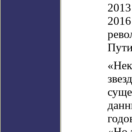
2013
2016
рево
Пути
«Нек
звез
суще
данн
годо
«Но 