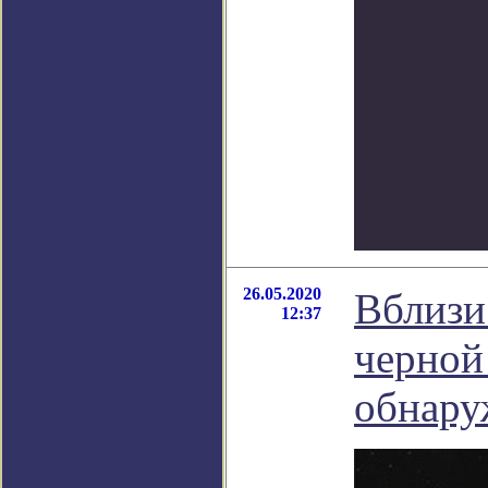
26.05.2020
Вблизи
12:37
черной
обнару