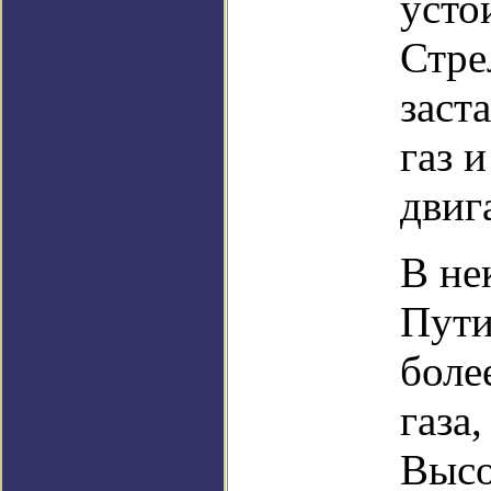
усто
Стре
заст
газ 
двиг
В не
Пути
боле
газа
Высо