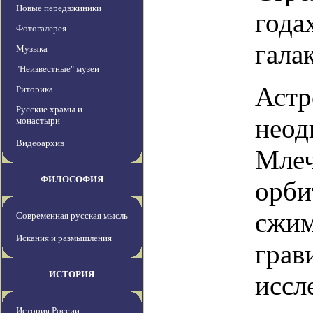
Новые передвжиники
года
Фотогалерея
гала
Музыка
"Неизвестные" музеи
Астр
Риторика
Русские храмы и
неод
монастыри
Видеоархив
Млеч
ФИЛОСОФИЯ
орби
сжим
Современная русская мысль
Искания и размышления
грав
ИСТОРИЯ
иссл
История России