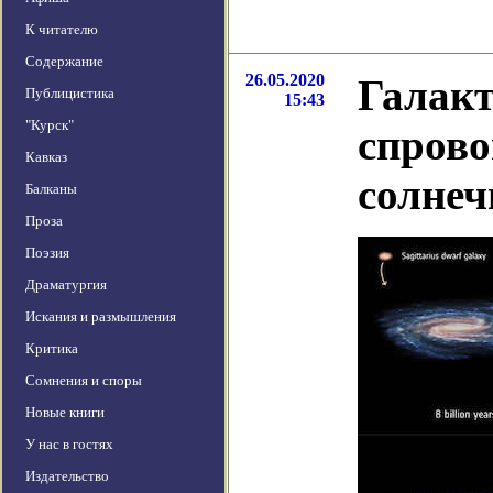
К читателю
Содержание
26.05.2020
Галакт
Публицистика
15:43
"Курск"
спров
Кавказ
солнеч
Балканы
Проза
Поэзия
Драматургия
Искания и размышления
Критика
Сомнения и споры
Новые книги
У нас в гостях
Издательство