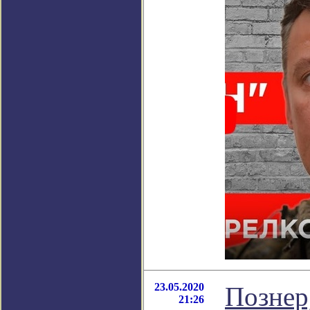
23.05.2020
Познер
21:26