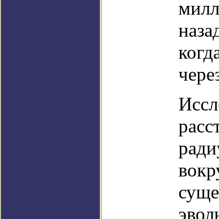
милл
наза
когд
чере
Иссл
расс
ради
вокр
суще
эвол