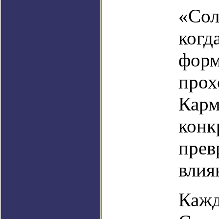
«Сол
когд
форм
прох
Карм
конк
прев
влия
Кажд