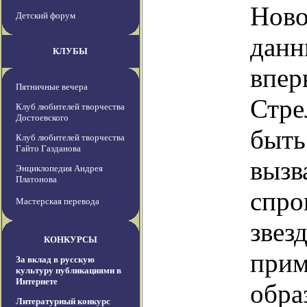
Ново
Детский форум
данн
КЛУБЫ
впер
Пятничные вечера
Стре
Клуб любителей творчества
Достоевского
быть
Клуб любителей творчества
Гайто Газданова
вызв
Энциклопедия Андрея
Платонова
спро
Мастерская перевода
звез
КОНКУРСЫ
прим
За вклад в русскую
культуру публикациями в
Интернете
обра
Литературный конкурс