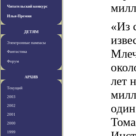
милл
Читательский конкурс
Илья-Премия
«Из 
ДЕТЯМ
изве
Электронные пампасы
Млеч
Фантастика
Форум
окол
лет 
АРХИВ
Текущий
милл
2003
один
2002
2001
Тома
2000
Инст
1999