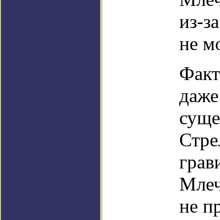
из-з
не м
Факт
даже
суще
Стре
грав
Млеч
не п