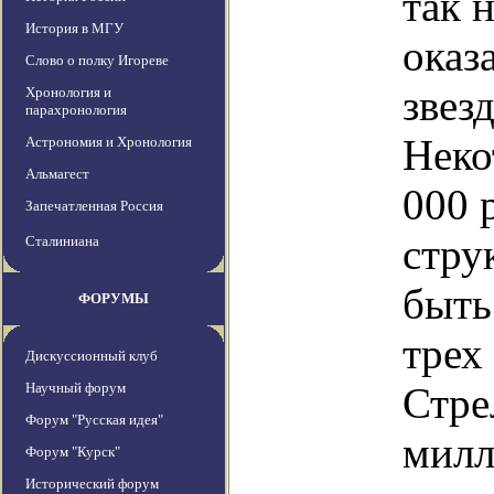
так 
История в МГУ
оказ
Слово о полку Игореве
звез
Хронология и
парахронология
Неко
Астрономия и Хронология
Альмагест
000 
Запечатленная Россия
стру
Сталиниана
быть
ФОРУМЫ
трех
Дискуссионный клуб
Научный форум
Стре
Форум "Русская идея"
милл
Форум "Курск"
Исторический форум