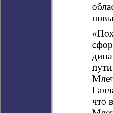
обла
новы
«Пох
сфор
дина
пути
Млеч
Галл
что 
Млеч