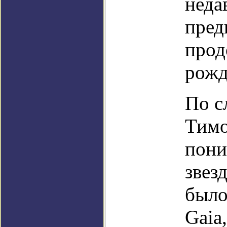
неда
пред
прод
рожд
По с
Тимо
пони
звез
было
Gaia