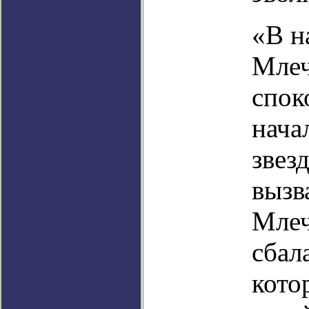
«В н
Млеч
спок
нача
звез
вызв
Млеч
сбал
кото