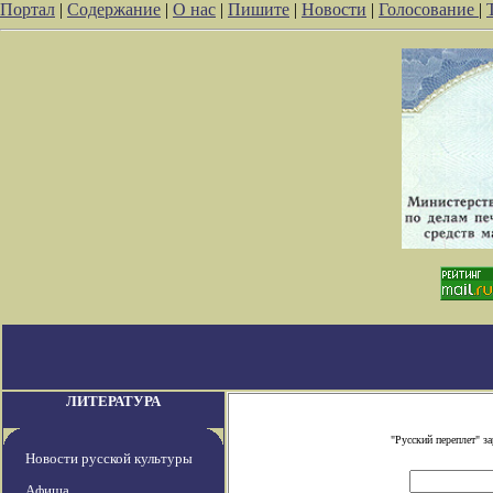
Портал
|
Содержание
|
О нас
|
Пишите
|
Новости
|
Голосование
|
ЛИТЕРАТУРА
"Русский переплет" 
Новости русской культуры
Афиша