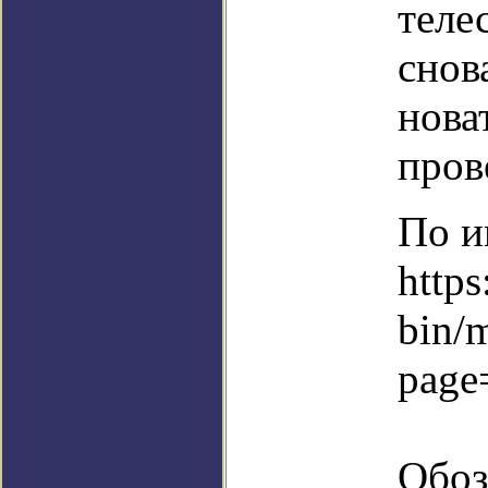
теле
снов
нова
пров
По и
https
bin/
page
Обоз