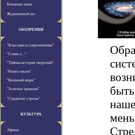
Книжная лавка
Журнальный зал
ОБОЗРЕНИЯ
"Классики и современники"
Обра
"Слово о..."
сист
"Тайная история творений"
"Книга писем"
возн
"Кошачий ящик"
быть
"Золотые прииски"
"Сердитые стрелы"
наше
мень
КУЛЬТУРА
Стре
Афиша