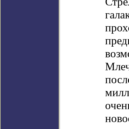
Стре
гала
прох
пред
возм
Млеч
посл
милл
очен
ново