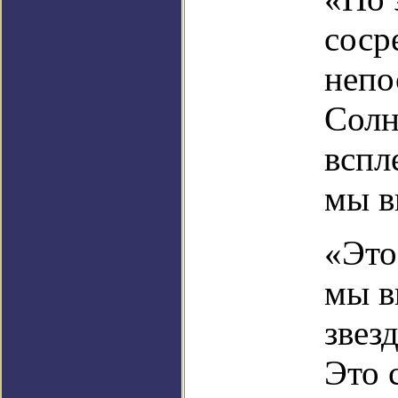
соср
непо
Солн
вспл
мы в
«Это
мы в
звез
Это 