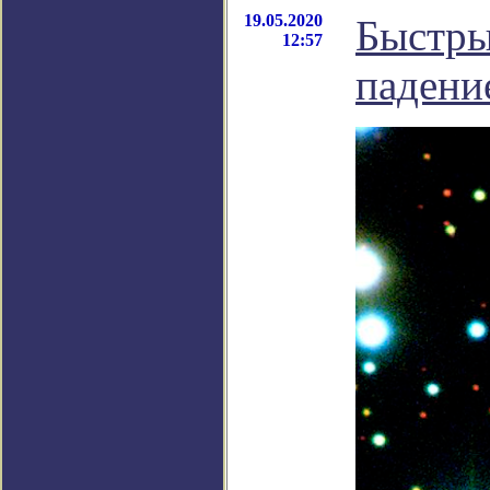
19.05.2020
Быстры
12:57
падени