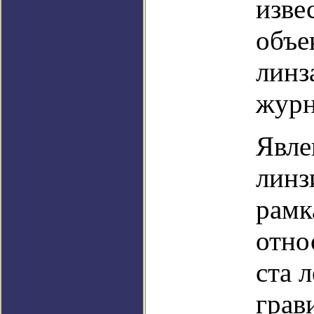
изве
объе
линз
журн
Явле
линз
рамк
отно
ста л
грав