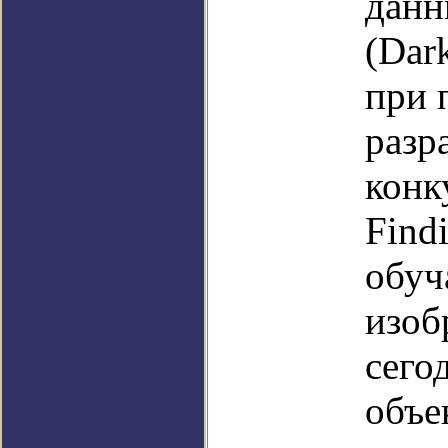
данн
(Dar
при 
разр
конк
Find
обуч
изоб
сего
объе