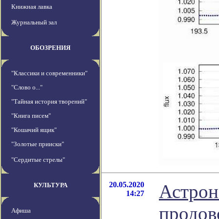
Книжная лавка
Журнальный зал
ОБОЗРЕНИЯ
"Классики и современники"
"Слово о..."
"Тайная история творений"
"Книга писем"
"Кошачий ящик"
"Золотые прииски"
"Сердитые стрелы"
20.05.2020
Астрон
КУЛЬТУРА
14:27
продов
Афиша