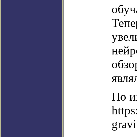
обуч
Тепе
увел
нейр
обзо
явля
По и
https
gravi