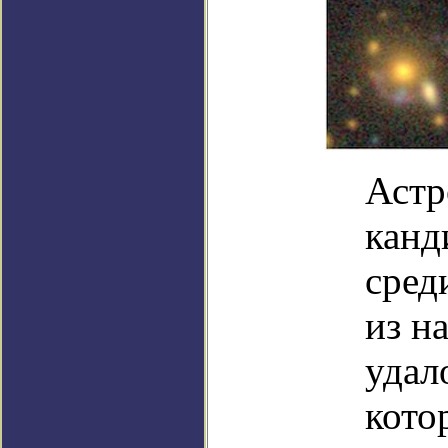
Астр
канд
сред
из н
удал
кото