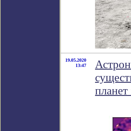
19.05.2020
Астрон
13:47
сущест
планет