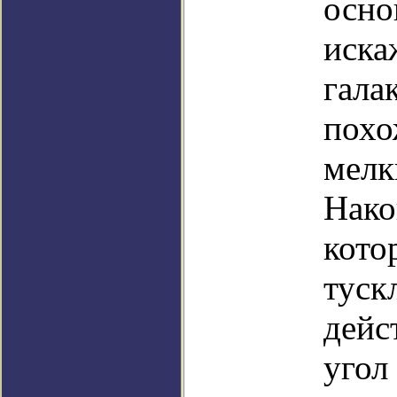
осно
иска
гала
похо
мелк
Нако
кото
туск
дейс
угол