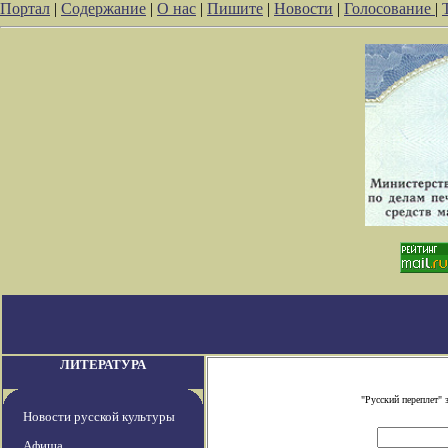
Портал
|
Содержание
|
О нас
|
Пишите
|
Новости
|
Голосование
|
ЛИТЕРАТУРА
"Русский переплет"
Новости русской культуры
Афиша