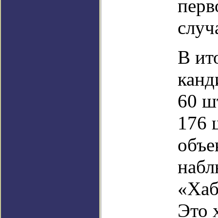
перв
случ
В ит
канд
60 ш
176 
объе
набл
«Хаб
Это 