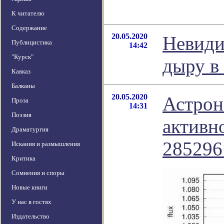
К читателю
Содержание
20.05.2020
Невиди
Публицистика
14:42
"Курск"
дыру в
Кавказ
Балканы
20.05.2020
Астрон
Проза
14:31
Поэзия
активн
Драматургия
285296
Искания и размышления
Критика
Сомнения и споры
Новые книги
У нас в гостях
Издательство