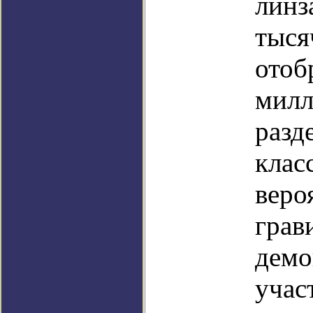
линз
тыся
отоб
милл
разд
клас
веро
грав
демо
учас