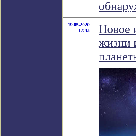
обнару
19.05.2020
Новое 
17:43
жизни 
планет