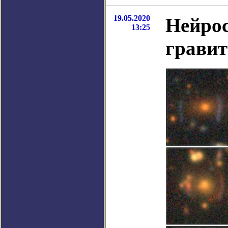
19.05.2020
Нейрос
13:25
грави