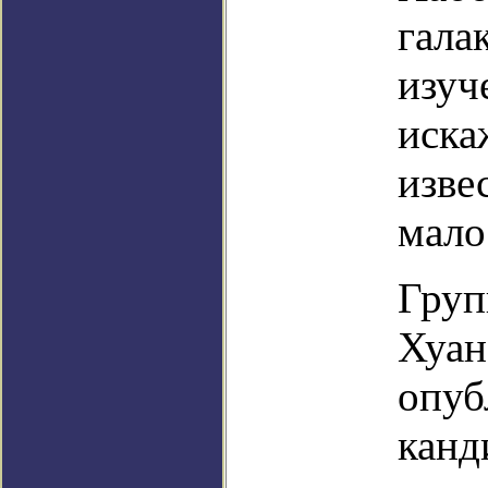
гала
изуч
иска
изве
мало
Груп
Хуан
опуб
канд