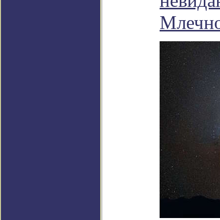
невида
Млечн