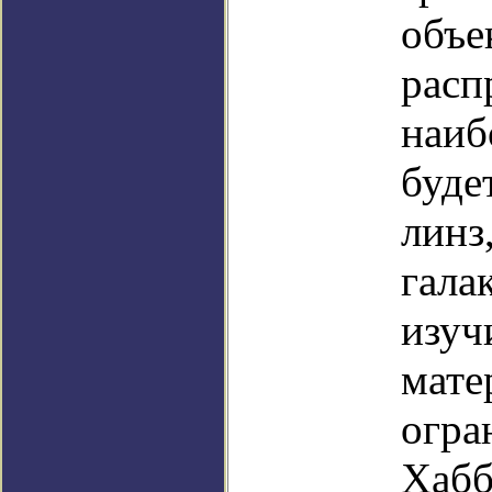
объе
расп
наиб
буде
линз
гала
изуч
мате
огра
Хабб