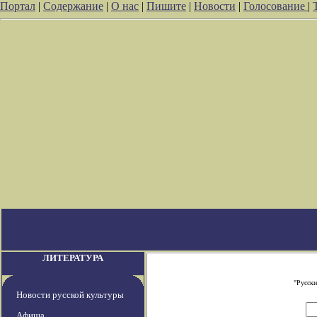
Портал
|
Содержание
|
О нас
|
Пишите
|
Новости
|
Голосование
|
ЛИТЕРАТУРА
"Русски
Новости русской культуры
Афиша