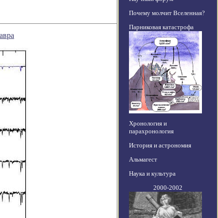
Почему молчит Вселенная?
Парниковая катастрофа
авра
Хронология и
парахронология
История и астрономия
Альмагест
Наука и культура
2000-2002