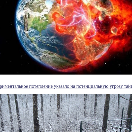
риментальное потепление указало на потенциальную угрозу тай