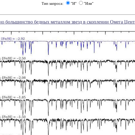
Тип запроса:
"И"
"Или"
о большинство бедных металлом звезд в скоплении Омега Цент