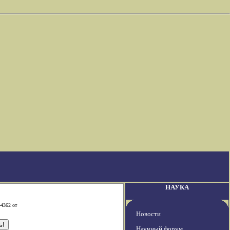
НАУКА
-4362 от
Новости
Научный форум