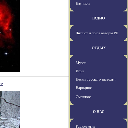
Научпоп
РАДИО
Читают и поют авторы РП
ОТДЫХ
Музеи
Игры
Песни русского застолья
ге
Народное
Смешное
О НАС
Редколлегия