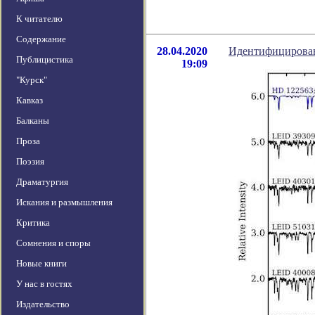
К читателю
Содержание
28.04.2020
Идентифицирован
Публицистика
19:09
"Курск"
Кавказ
Балканы
Проза
Поэзия
Драматургия
Искания и размышления
Критика
Сомнения и споры
Новые книги
У нас в гостях
Издательство