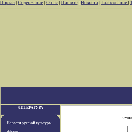
Портал
|
Содержание
|
О нас
|
Пишите
|
Новости
|
Голосование
|
ЛИТЕРАТУРА
"Русски
Новости русской культуры
Афиша