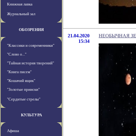
Книжная лавка
Журнальный зал
ОБОЗРЕНИЯ
21.04.2020
НЕОБЫЧНАЯ З
15:34
"Классики и современники"
"Слово о..."
"Тайная история творений"
"Книга писем"
"Кошачий ящик"
"Золотые прииски"
"Сердитые стрелы"
КУЛЬТУРА
Афиша