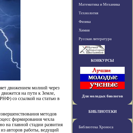
Математика и Механика
Технология
Физика
Химия
Русская литература
КОНКУРСЫ
яет движением молний через
 движется на пути к Земле,
Для молодых биологов
РНФ) со ссылкой на статью в
БИБЛИОТЕКИ
 совершенствования методов
оцесс формирования чехла
но на главной стадии развития
Библиотека Хроноса
н из авторов работы, ведущий