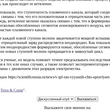
, как происходит ее ветвление.
показали, что ступенчатость плазменного канала, который соеди
 связана с тем, что его положительная и отрицательная часть ув
едь, ветвление молнии оказалось связано с тем, что в формиров
есколько обособленных сегментов ионизированного воздуха, ко
частью плазменного канала.
е каждой новой ступени молнии заканчивается мощной вспышко
 отрицательный заряд распределяется неоднородно. Как показали
тим неоднородностям формируются новые, обособленные сегмент
ие новых ступеней молнии превращается в замкнутый цикл.
я ученые, их модель поможет точнее предсказывать последствия
я в тех или иных случаях, а также позволит экспериментаторам
заны с движением этих разрядов электричества.
и https://scientificrussia.ru/news/v-ipf-ran-vyyasnili-chto-upravlyae
"
Terra & Comp
".
Выскажите свое мнение на: