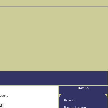
НАУКА
-4362 от
Новости
Научный форум