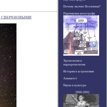
Почему молчит Вселенная?
Парниковая катастрофа
СО СВЕРХНОВЫМИ
Хронология и
парахронология
История и астрономия
Альмагест
Наука и культура
2000-2002