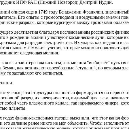
трудник ИПФ РАН (Нижний Новгород) Дмитрий Иудин.
лний описал еще в 1749 году Бенджамин Франклин, знаменитый
пытатель. Его опыты с громоотводами и воздушными змеями пок
трические разряды, которые курсируют между грозовыми облака
кущего десятилетия благодаря исследованиям российских физико
 что в рождении молний участвуют космические лучи, которые 
рючком для разрядов электричества. Их удары, как недавно выя
ют вспышкам гамма-излучения, которые можно использовать для 
 возникнет следующая молния.
 коллеги заинтересовались тем, как молния "выбирает" путь св
 Земли, как возникают своеобразные "ступени", по которым эле
ему те заставляют его ветвиться.
молнии
яют ученые, эти структуры полностью формируются на первых э
к основной разряд их электричества, видимый для глаза, начинает
т собой часть плазменного канала, так называемого лидера, кот
стью планеты.
х годах физики-экспериментаторы выяснили, что этот канал фо
и это явление ранее никто не мог объяснить. Чтобы заполнить э
ли создали математическую модель, которая описывает процесс