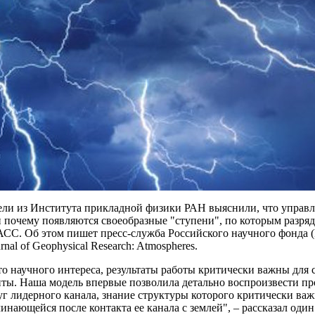
ели из Института прикладной физики РАН выяснили, что управл
 почему появляются своеобразные "ступени", по которым разряд
АСС. Об этом пишет пресс-служба Российского научного фонда (
nal of Geophysical Research: Atmospheres.
о научного интереса, результаты работы критически важны для
ты. Наша модель впервые позволила детально воспроизвести пр
уг лидерного канала, знание структуры которого критически важ
инающейся после контакта ее канала с землей", – рассказал оди