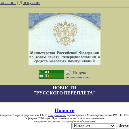
Топ-лист
|
Дискуссия
НОВОСТИ
"РУССКОГО ПЕРЕПЛЕТА"
Новости
й переплет" зарегистрирован как СМИ.
Свидетельство
о регистрации в Министерстве печати РФ: Эл. #77
5 февраля 2001 года. При полном или частичном использовании
материалов ссылка на www.pereplet.ru обязательна.