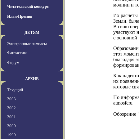
молнии и то
Читательский конкурс
Их расчеты 
Илья-Премия
Земли, была
В свою очер
участвуют н
ДЕТЯМ
с основной 
Электронные пампасы
Образовани
Фантастика
этот момент
благодаря э
Форум
формирован
Как надеютс
АРХИВ
их появлени
которые свя
Текущий
По информаци
2003
atmosferu
2002
Обозрение 
2001
2000
1999