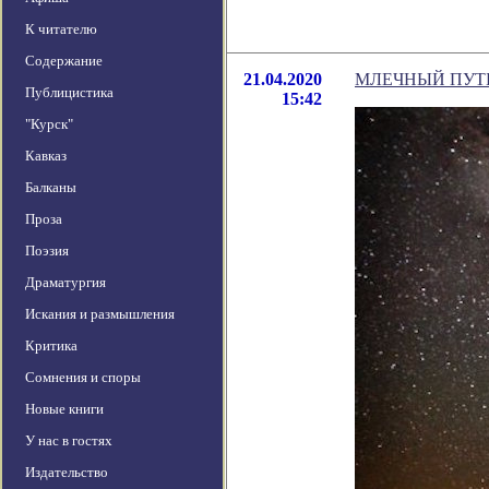
К читателю
Содержание
21.04.2020
МЛЕЧНЫЙ ПУТЬ
Публицистика
15:42
"Курск"
Кавказ
Балканы
Проза
Поэзия
Драматургия
Искания и размышления
Критика
Сомнения и споры
Новые книги
У нас в гостях
Издательство