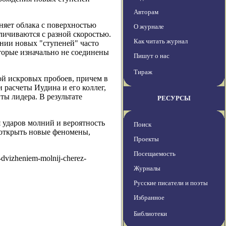
Авторам
няет облака с поверхностью
О журнале
еличиваются с разной скоростью.
Как читать журнал
ании новых "ступеней" часто
торые изначально не соединены
Пишут о нас
Тираж
й искровых пробоев, причем в
 расчеты Иудина и его коллег,
ы лидера. В результате
РЕСУРСЫ
 ударов молний и вероятность
Поиск
 открыть новые феномены,
Проекты
Посещаемость
t-dvizheniem-molnij-cherez-
Журналы
Русские писатели и поэты
Избранное
Библиотеки