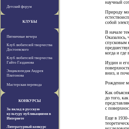
научный со
Детский форум
Природу мо
естествоис
КЛУБЫ
собой элек
В начале те
Пятничные вечера
Оказалось,
спусковым к
Клуб любителей творчества
предшеству
Достоевского
когда и где
Клуб любителей творчества
Гайто Газданова
Иудин и его
поверхности
Энциклопедия Андрея
вниз, и поч
Платонова
Рождение 
Мастерская перевода
Как объясн
до того, ка
КОНКУРСЫ
представляю
с поверхно
За вклад в русскую
культуру публикациями в
Еще в 1930-
Интернете
теоретическ
Литературный конкурс
исследовате