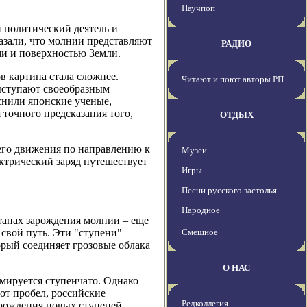
Научпоп
 политический деятель и
азали, что молнии представляют
РАДИО
ми и поверхностью Земли.
в картина стала сложнее.
Читают и поют авторы РП
выступают своеобразным
снили японские ученые,
точного предсказания того,
ОТДЫХ
оего движения по направлению к
Музеи
ктрический заряд путешествует
Игры
Песни русского застолья
Народное
тапах зарождения молнии – еще
 свой путь. Эти "ступени"
Смешное
орый соединяет грозовые облака
О НАС
рмируется ступенчато. Однако
тот пробел, российские
Редколлегия
 рождения новых ступеней