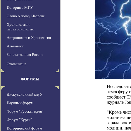
История в МГУ
Слово о полку Игореве
Хронология и
парахронология
Астрономия и Хронология
Альмагест
Запечатленная Россия
Сталиниана
ФОРУМЫ
Исследоват
атмосферу и
Дискуссионный клуб
сообщает Т
журнале Jour
Научный форум
Форум "Русская идея"
"Кроме чист
молниезащи
Форум "Курск"
заряда вокр
молнии, нач
Исторический форум