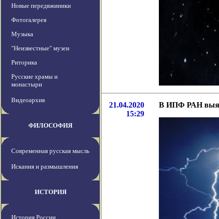
Новые передвжиники
Фотогалерея
Музыка
"Неизвестные" музеи
Риторика
Русские храмы и
монастыри
Видеоархив
21.04.2020
В ИПФ РАН выяс
15:29
ФИЛОСОФИЯ
Современная русская мысль
Искания и размышления
ИСТОРИЯ
История России