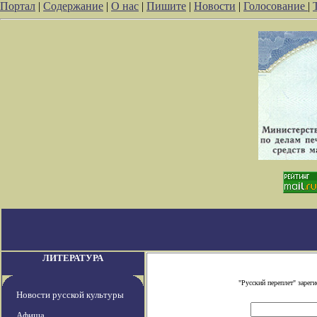
Портал
|
Содержание
|
О нас
|
Пишите
|
Новости
|
Голосование
|
ЛИТЕРАТУРА
"Русский переплет" заре
Новости русской культуры
Афиша