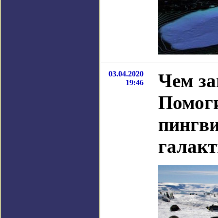
03.04.2020
Чем за
19:46
Помоги
пингви
галак