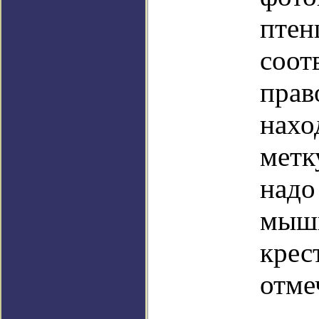
птен
соот
прав
нахо
метк
надо
мыши
крес
отме