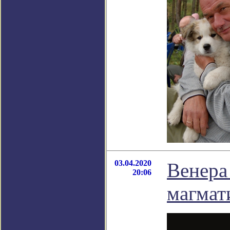
03.04.2020
Венера
20:06
магмат