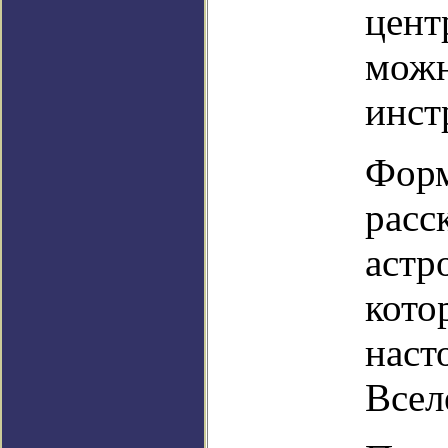
цент
можн
инст
Форм
расс
астр
кото
наст
Всел