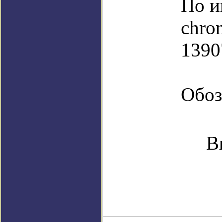
По и
chro
1390
Обоз
В