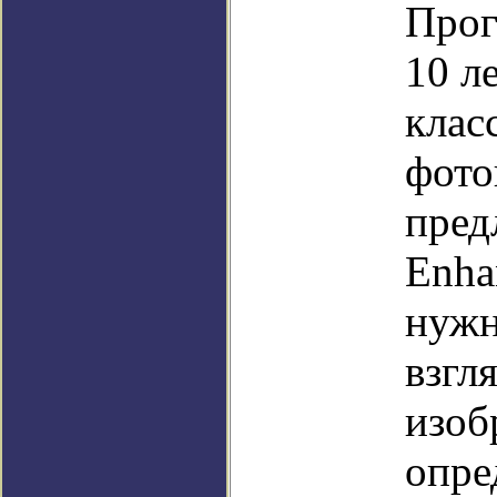
Прог
10 л
клас
фото
пред
Enha
нужн
взгл
изоб
опре