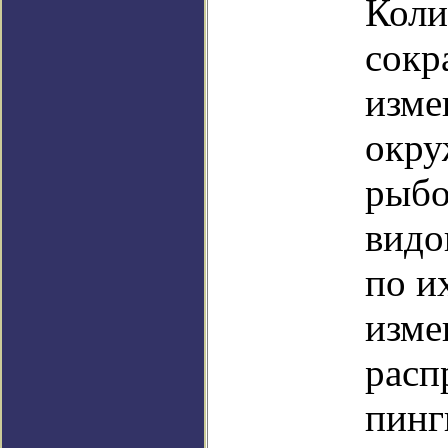
Коли
сокр
изме
окру
рыбо
видо
по и
изме
расп
пинг