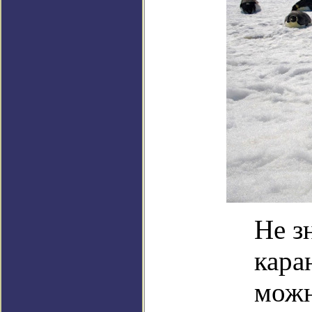
Не з
кара
можн