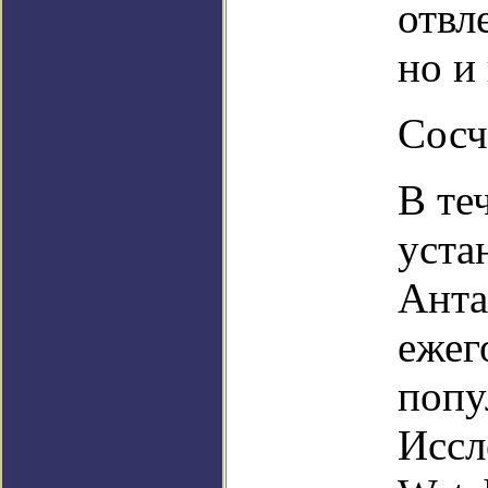
отвл
но и
Сосч
В те
уста
Анта
ежег
попу
Иссл