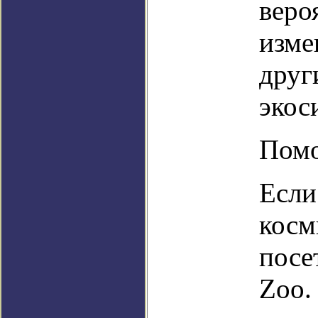
веро
изме
друг
экос
Помо
Если
косм
посе
Zoo.