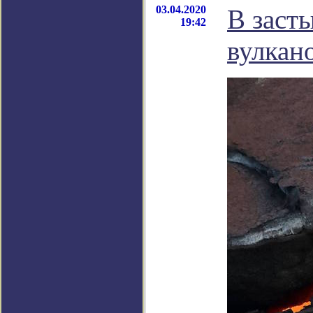
03.04.2020
В заст
19:42
вулкан