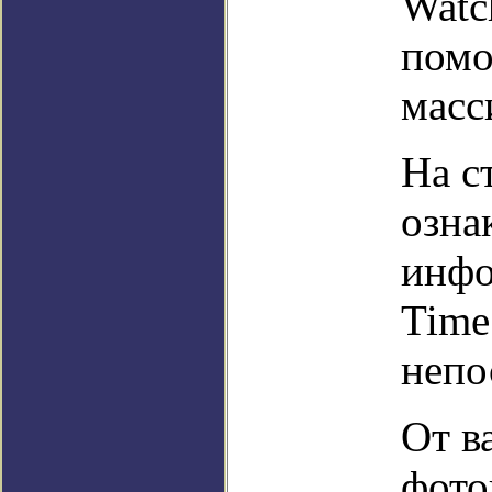
Watc
помо
масс
На с
озна
инфо
Time
непо
От в
фото