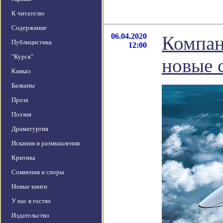
К читателю
Содержание
06.04.2020
Компан
Публицистика
12:00
"Курск"
новые 
Кавказ
Балканы
Проза
Поэзия
Драматургия
Искания и размышления
Критика
Сомнения и споры
Новые книги
У нас в гостях
Издательство