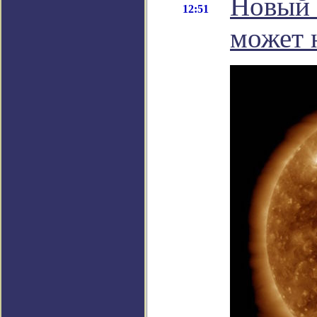
Новый 
12:51
может 