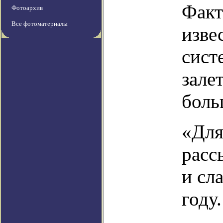
Факт
Фотоархив
Все фотоматериалы
изве
сист
зале
боль
«Для
расс
и сл
году.