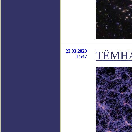
23.03.2020
ТЁМН
14:47