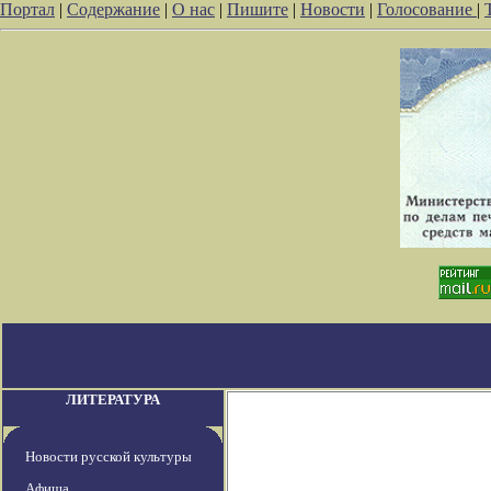
Портал
|
Содержание
|
О нас
|
Пишите
|
Новости
|
Голосование
|
ЛИТЕРАТУРА
Новости русской культуры
Афиша