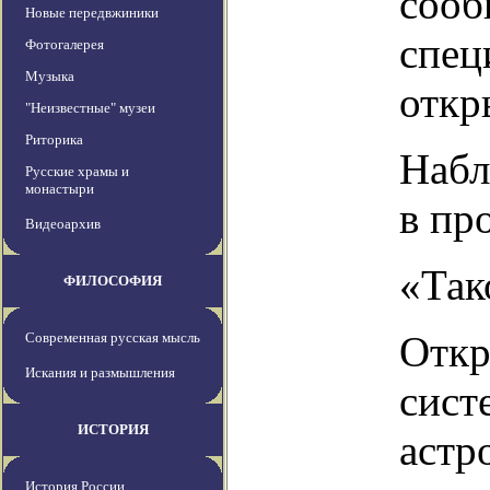
сооб
Новые передвжиники
спец
Фотогалерея
Музыка
откр
"Неизвестные" музеи
Риторика
Набл
Русские храмы и
монастыри
в пр
Видеоархив
«Так
ФИЛОСОФИЯ
Откр
Современная русская мысль
Искания и размышления
сист
ИСТОРИЯ
астр
История России