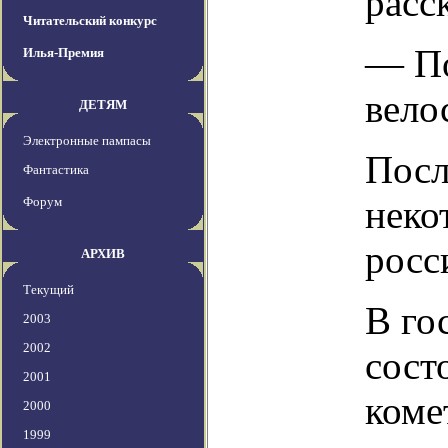
расс
Читательский конкурс
— По
Илья-Премия
вело
ДЕТЯМ
Электронные пампасы
Посл
Фантастика
неко
Форум
росс
АРХИВ
Текущий
В го
2003
2002
сост
2001
коме
2000
1999