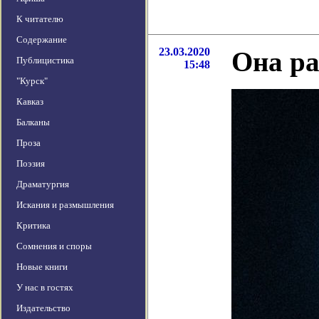
К читателю
Содержание
23.03.2020
Она ра
Публицистика
15:48
"Курск"
Кавказ
Балканы
Проза
Поэзия
Драматургия
Искания и размышления
Критика
Сомнения и споры
Новые книги
У нас в гостях
Издательство