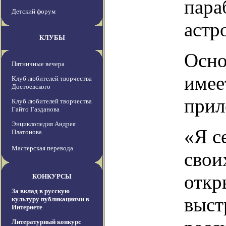
пара
Детский форум
астр
КЛУБЫ
Осно
Пятничные вечера
имее
Клуб любителей творчества
Достоевского
прил
Клуб любителей творчества
Гайто Газданова
Энциклопедия Андрея
«Я с
Платонова
Мастерская перевода
свои
откр
КОНКУРСЫ
За вклад в русскую
выст
культуру публикациями в
Интернете
Литературный конкурс