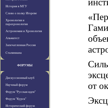
инст
История в МГУ
Слово о полку Игореве
«Пер
Хронология и
парахронология
Гами
Астрономия и Хронология
объе
Альмагест
Запечатленная Россия
астр
Сталиниана
Силь
ФОРУМЫ
эксц
Дискуссионный клуб
от о
Научный форум
Форум "Русская идея"
Эксц
Форум "Курск"
Исторический форум