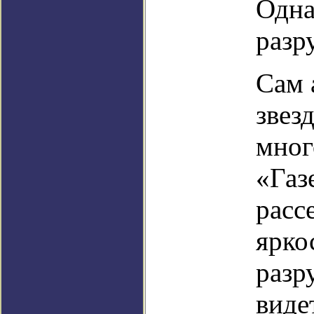
Одна
разр
Сам 
звез
мног
«Газ
расс
ярко
разр
виде