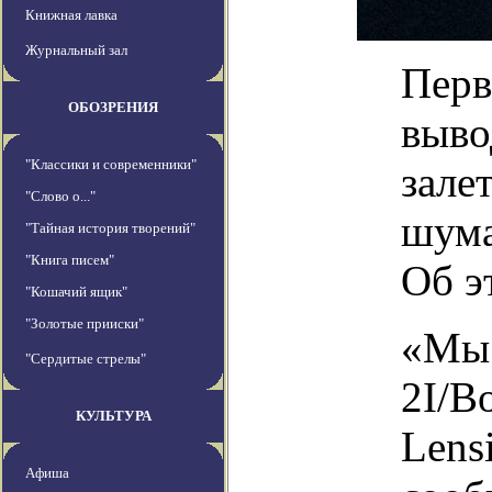
Книжная лавка
Журнальный зал
Перв
ОБОЗРЕНИЯ
выво
"Классики и современники"
зале
"Слово о..."
шума
"Тайная история творений"
"Книга писем"
Об э
"Кошачий ящик"
"Золотые прииски"
«Мы 
"Сердитые стрелы"
2I/B
КУЛЬТУРА
Lens
Афиша