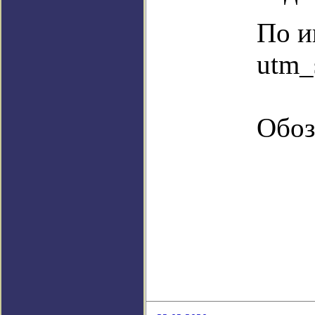
По и
utm_
Обоз