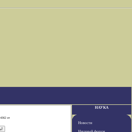
НАУКА
-4362 от
Новости
Научный форум