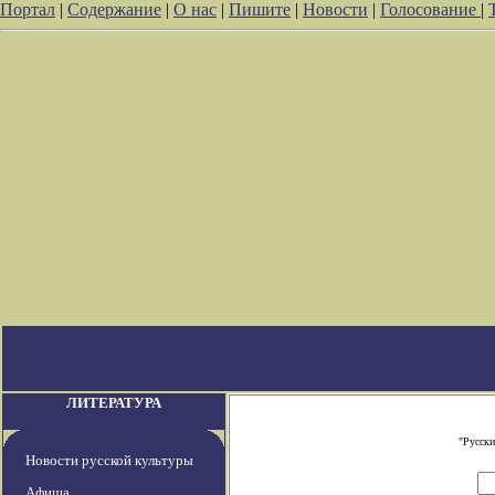
Портал
|
Содержание
|
О нас
|
Пишите
|
Новости
|
Голосование
|
ЛИТЕРАТУРА
"Русски
Новости русской культуры
Афиша