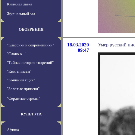
Книжная лавка
Журнальный зал
ОБОЗРЕНИЯ
18.03.2020
Умер русский пи
"Классики и современники"
09:47
"Слово о..."
"Тайная история творений"
"Книга писем"
"Кошачий ящик"
"Золотые прииски"
"Сердитые стрелы"
КУЛЬТУРА
Афиша