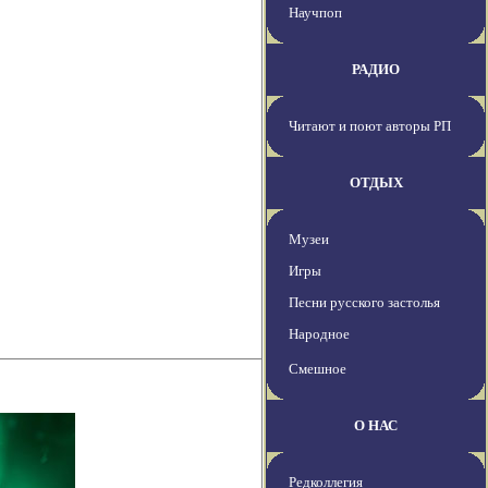
Научпоп
РАДИО
Читают и поют авторы РП
ОТДЫХ
Музеи
Игры
Песни русского застолья
Народное
Смешное
О НАС
Редколлегия