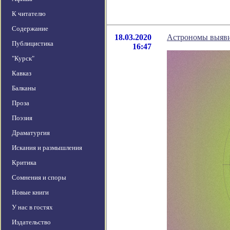
К читателю
Содержание
18.03.2020
Астрономы выяви
Публицистика
16:47
"Курск"
Кавказ
Балканы
Проза
Поэзия
Драматургия
Искания и размышления
Критика
Сомнения и споры
Новые книги
У нас в гостях
Издательство