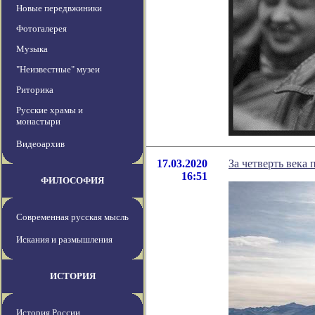
Новые передвжиники
Фотогалерея
Музыка
"Неизвестные" музеи
Риторика
Русские храмы и
монастыри
Видеоархив
17.03.2020
За четверть века
16:51
ФИЛОСОФИЯ
Современная русская мысль
Искания и размышления
ИСТОРИЯ
История России