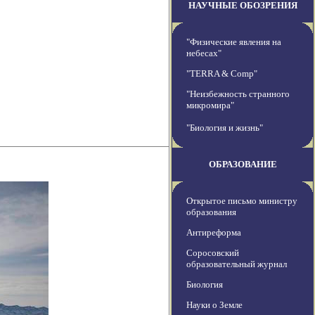
НАУЧНЫЕ ОБОЗРЕНИЯ
"Физические явления на
небесах"
"TERRA & Comp"
"Неизбежность странного
микромира"
"Биология и жизнь"
ОБРАЗОВАНИЕ
Открытое письмо министру
образования
Антиреформа
Соросовский
образовательный журнал
Биология
Науки о Земле