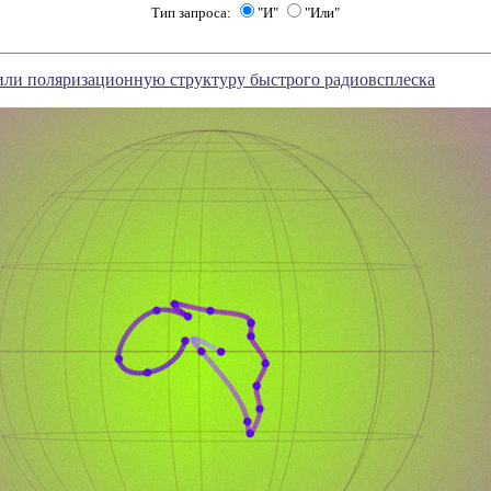
Тип запроса:
"И"
"Или"
ли поляризационную структуру быстрого радиовсплеска