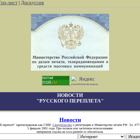
Топ-лист
|
Дискуссия
НОВОСТИ
"РУССКОГО ПЕРЕПЛЕТА"
Новости
й переплет" зарегистрирован как СМИ.
Свидетельство
о регистрации в Министерстве печати РФ: Эл. #77
5 февраля 2001 года. При полном или частичном использовании
материалов ссылка на www.pereplet.ru обязательна.