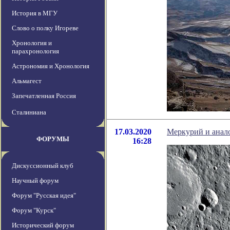
История в МГУ
Слово о полку Игореве
Хронология и
парахронология
Астрономия и Хронология
Альмагест
Запечатленная Россия
Сталиниана
17.03.2020
Меркурий и анал
ФОРУМЫ
16:28
Дискуссионный клуб
Научный форум
Форум "Русская идея"
Форум "Курск"
Исторический форум