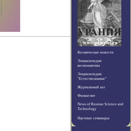
Космические новости
Энциклопедия
космонавтика
Энциклопедия
"Естествознание"
Журнальный зал
Физматлит
News of Russian Science and
Technology
Научные семинары