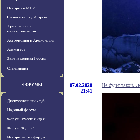
История в МГУ
Слово о полку Игореве
Хронология и
парахронология
Астрономия и Хронология
Альмагест
Запечатленная Россия
Сталиниана
ФОРУМЫ
07.02.2020
Не будет такой... 
21:41
Дискуссионный клуб
Научный форум
Форум "Русская идея"
Форум "Курск"
Исторический форум