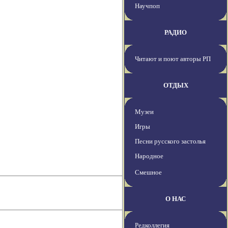
Научпоп
РАДИО
Читают и поют авторы РП
ОТДЫХ
Музеи
Игры
Песни русского застолья
Народное
Смешное
О НАС
Редколлегия