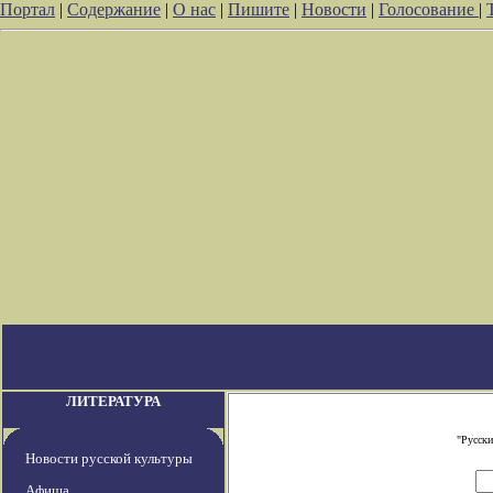
Портал
|
Содержание
|
О нас
|
Пишите
|
Новости
|
Голосование
|
ЛИТЕРАТУРА
"Русски
Новости русской культуры
Афиша