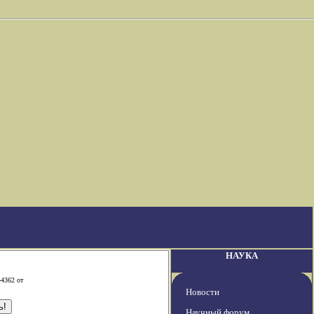
НАУКА
-4362 от
Новости
Научный форум