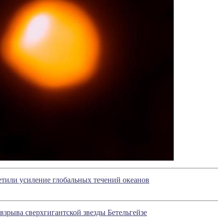
тили усиление глобальных течений океанов
зрыва сверхгигантской звезды Бетельгейзе