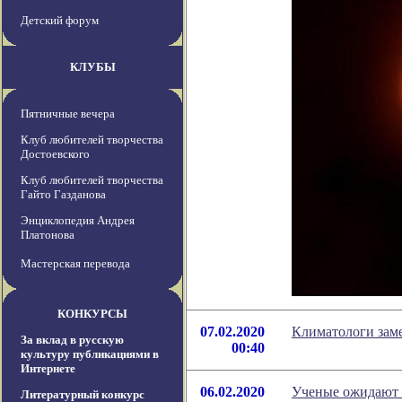
Детский форум
КЛУБЫ
Пятничные вечера
Клуб любителей творчества
Достоевского
Клуб любителей творчества
Гайто Газданова
Энциклопедия Андрея
Платонова
Мастерская перевода
КОНКУРСЫ
07.02.2020
Климатологи заме
За вклад в русскую
00:40
культуру публикациями в
Интернете
06.02.2020
Ученые ожидают в
Литературный конкурс