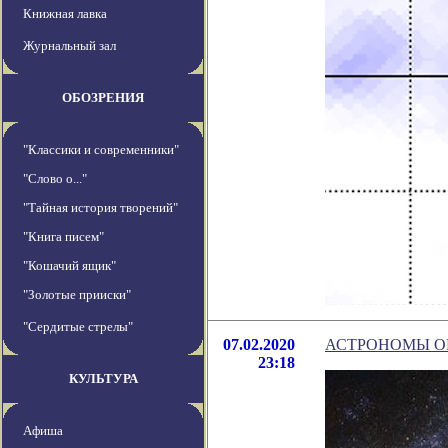
Книжная лавка
Журнальный зал
ОБОЗРЕНИЯ
"Классики и современники"
"Слово о..."
"Тайная история творений"
"Книга писем"
"Кошачий ящик"
"Золотые прииски"
"Сердитые стрелы"
07.02.2020
АСТРОНОМЫ ОБ
23:18
КУЛЬТУРА
Афиша