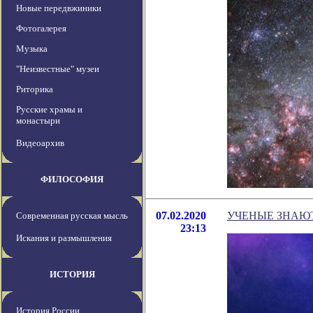
Новые передвжиники
Фотогалерея
Музыка
"Неизвестные" музеи
Риторика
Русские храмы и
монастыри
Видеоархив
ФИЛОСОФИЯ
07.02.2020
УЧЕНЫЕ ЗНАЮТ
Современная русская мысль
23:13
Искания и размышления
ИСТОРИЯ
История России