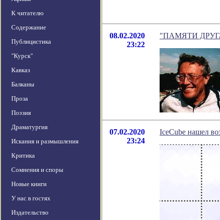
К читателю
Содержание
08.02.2020
"ПАМЯТИ ДРУГА."
Публицистика
23:22
"Курск"
Кавказ
Балканы
Проза
Поэзия
Драматургия
07.02.2020
IceCube нашел в
23:24
Искания и размышления
Критика
Сомнения и споры
Новые книги
У нас в гостях
Издательство