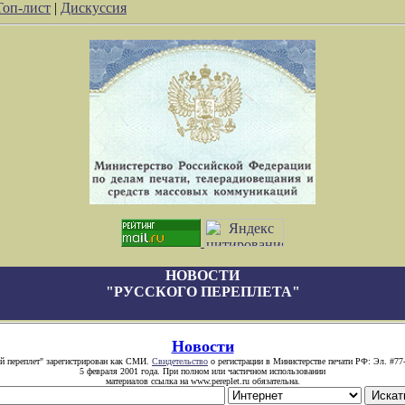
Топ-лист
|
Дискуссия
НОВОСТИ
"РУССКОГО ПЕРЕПЛЕТА"
Новости
й переплет" зарегистрирован как СМИ.
Свидетельство
о регистрации в Министерстве печати РФ: Эл. #77
5 февраля 2001 года. При полном или частичном использовании
материалов ссылка на www.pereplet.ru обязательна.