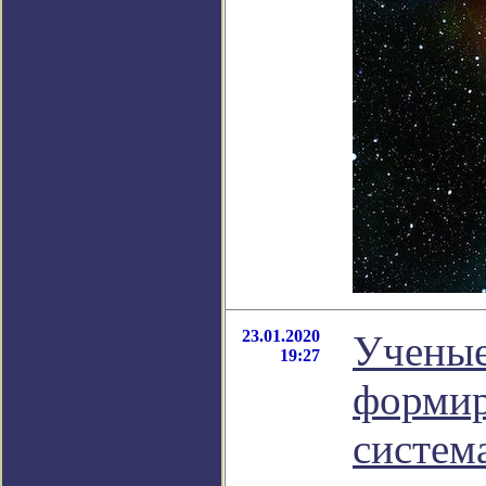
23.01.2020
Ученые
19:27
формир
систем