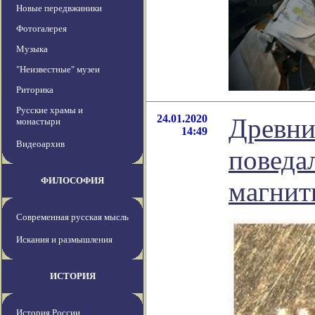
Новые передвжиники
Фотогалерея
Музыка
"Неизвестные" музеи
Риторика
Русские храмы и
24.01.2020
Древни
монастыри
14:49
Видеоархив
поведа
ФИЛОСОФИЯ
магнит
Современная русская мысль
Искания и размышления
ИСТОРИЯ
История России