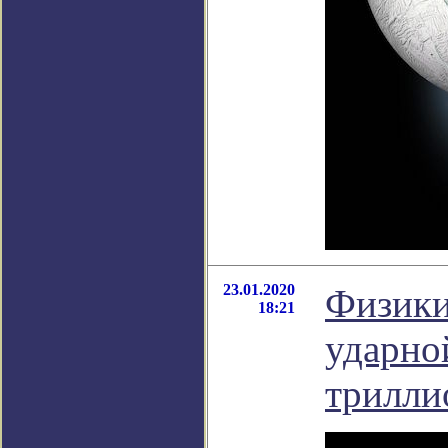
23.01.2020
Физики
18:21
ударно
трилли