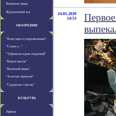
Книжная лавка
Журнальный зал
24.01.2020
Первое
14:53
ОБОЗРЕНИЯ
выпека
"Классики и современники"
"Слово о..."
"Тайная история творений"
"Книга писем"
"Кошачий ящик"
"Золотые прииски"
"Сердитые стрелы"
КУЛЬТУРА
Афиша