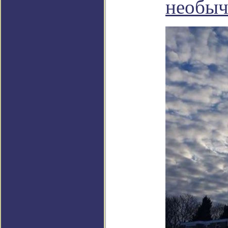
необыч