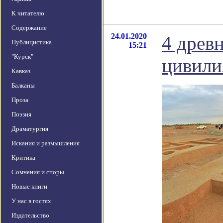
К читателю
Содержание
24.01.2020
4 древ
Публицистика
15:21
"Курск"
цивили
Кавказ
Балканы
Проза
Поэзия
Драматургия
Искания и размышления
Критика
Сомнения и споры
Новые книги
У нас в гостях
Издательство