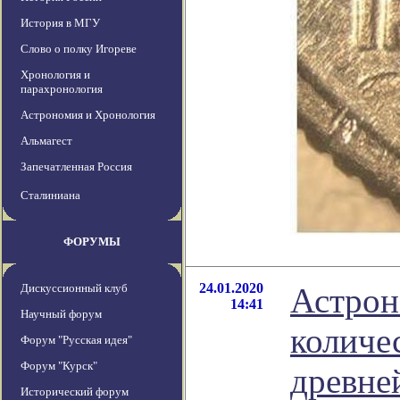
История в МГУ
Слово о полку Игореве
Хронология и
парахронология
Астрономия и Хронология
Альмагест
Запечатленная Россия
Сталиниана
ФОРУМЫ
24.01.2020
Дискуссионный клуб
Астрон
14:41
Научный форум
количе
Форум "Русская идея"
Форум "Курск"
древне
Исторический форум