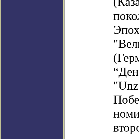
(Каз
поко
Эпох
"Вел
(Гер
“Ден
"Unz
Побе
номи
втор