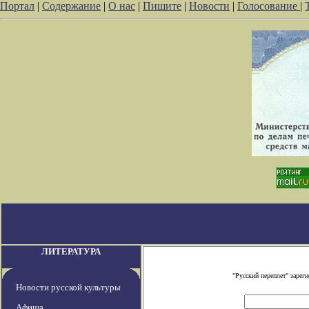
Портал
|
Содержание
|
О нас
|
Пишите
|
Новости
|
Голосование
|
ЛИТЕРАТУРА
"Русский переплет" заре
Новости русской культуры
Афиша