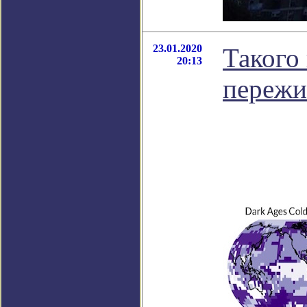
23.01.2020
Такого
20:13
пережи