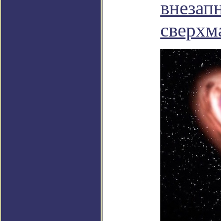
внезап
сверхм