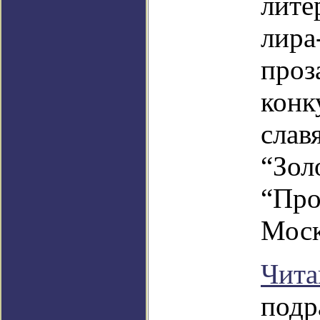
лите
лира
проз
конк
слав
“Зол
“Про
Моск
Чита
подр