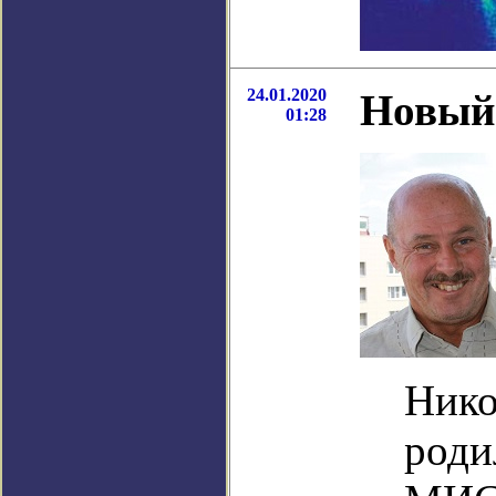
24.01.2020
Новый
01:28
Нико
роди