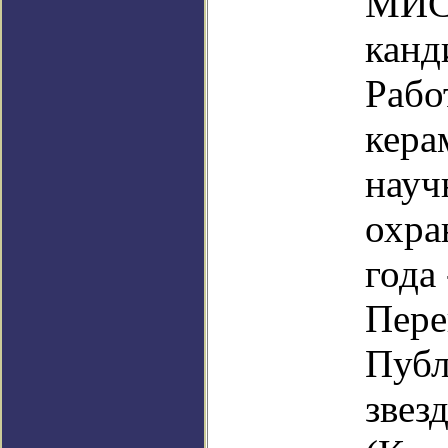
МИС
канд
Рабо
кера
науч
охра
года
Пере
Публ
звез