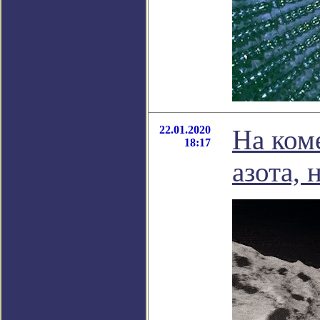
22.01.2020
На ком
18:17
азота,