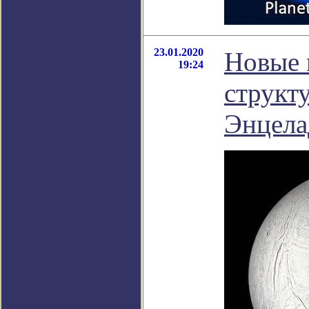
23.01.2020
Новые 
19:24
структ
Энцела