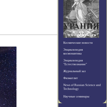
Космические новости
Энциклопедия
космонавтика
Энциклопедия
"Естествознание"
Журнальный зал
Физматлит
News of Russian Science and
Technology
Научные семинары