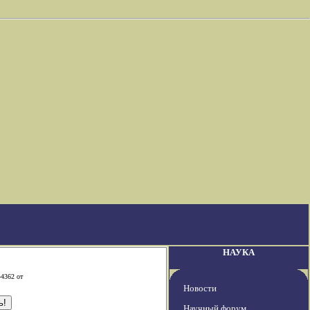
НАУКА
-4362 от
Новости
Научный форум