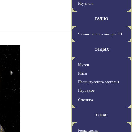
Научпоп
РАДИО
Читают и поют авторы РП
ОТДЫХ
Музеи
Игры
Песни русского застолья
Народное
Смешное
О НАС
Редколлегия