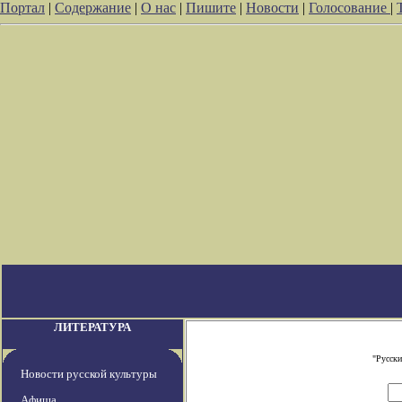
Портал
|
Содержание
|
О нас
|
Пишите
|
Новости
|
Голосование
|
ЛИТЕРАТУРА
"Русски
Новости русской культуры
Афиша