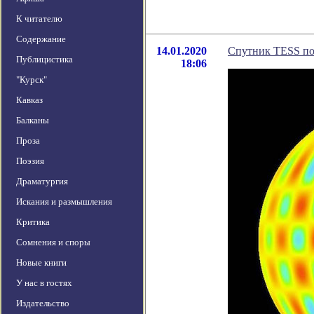
К читателю
Содержание
14.01.2020
Спутник TESS поз
Публицистика
18:06
"Курск"
Кавказ
Балканы
Проза
Поэзия
Драматургия
Искания и размышления
Критика
Сомнения и споры
Новые книги
У нас в гостях
Издательство