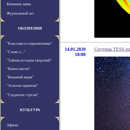
Книжная лавка
Журнальный зал
ОБОЗРЕНИЯ
"Классики и современники"
14.01.2020
Спутник TESS пом
"Слово о..."
18:00
"Тайная история творений"
"Книга писем"
"Кошачий ящик"
"Золотые прииски"
"Сердитые стрелы"
КУЛЬТУРА
Афиша