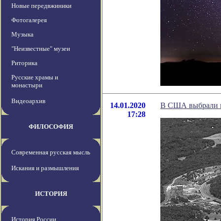
Новые передвжиники
Фотогалерея
Музыка
"Неизвестные" музеи
Риторика
Русские храмы и
монастыри
Видеоархив
14.01.2020
В США выбрали м
17:28
ФИЛОСОФИЯ
Современная русская мысль
Искания и размышления
ИСТОРИЯ
История России