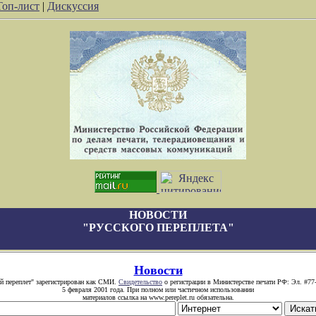
Топ-лист
|
Дискуссия
НОВОСТИ
"РУССКОГО ПЕРЕПЛЕТА"
Новости
й переплет" зарегистрирован как СМИ.
Свидетельство
о регистрации в Министерстве печати РФ: Эл. #77
5 февраля 2001 года. При полном или частичном использовании
материалов ссылка на www.pereplet.ru обязательна.