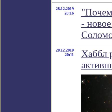
28.12.2019
"Почем
20:16
- ново
Соломо
28.12.2019
Хаббл 
20:11
активн