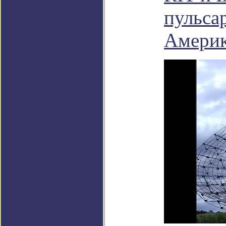
пульса
Амери