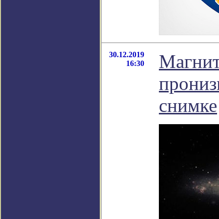
30.12.2019
Магнит
16:30
прониз
снимке