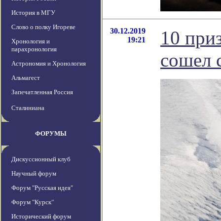
История в МГУ
Слово о полку Игореве
30.12.2019
10 при
19:21
Хронология и
парахронология
сошел 
Астрономия и Хронология
Альмагест
Запечатленная Россия
Сталиниана
ФОРУМЫ
Дискуссионный клуб
Научный форум
Форум "Русская идея"
Форум "Курск"
Исторический форум