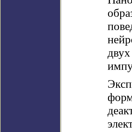
обра
пове
нейр
двух
импу
Эксп
форм
деак
элек