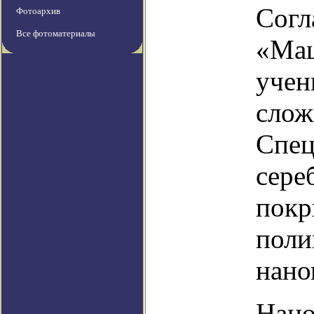
Согл
Фотоархив
Все фотоматериалы
«Маш
учен
слож
Спец
сере
покр
поли
нано
Нано