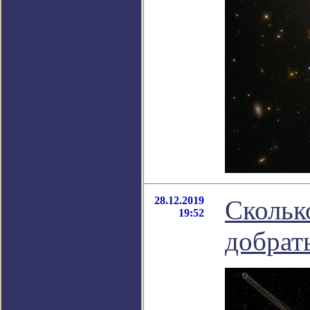
28.12.2019
Скольк
19:52
добрат