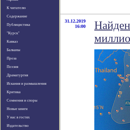
К читателю
Содержание
31.12.2019
Найден
Публицистика
16:00
"Курск"
миллио
Кавказ
Балканы
Проза
Поэзия
Драматургия
Искания и размышления
Критика
Сомнения и споры
Новые книги
У нас в гостях
Издательство