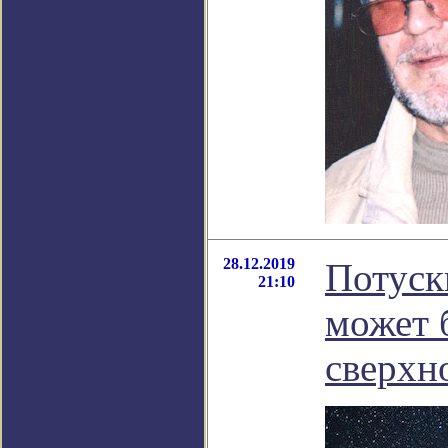
28.12.2019
Потуск
21:10
может 
сверхн