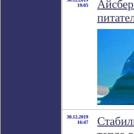
Айсбер
19:05
питате
30.12.2019
Стабил
16:47