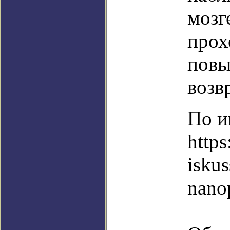
мозг
прох
повы
возв
По и
https
isku
nano