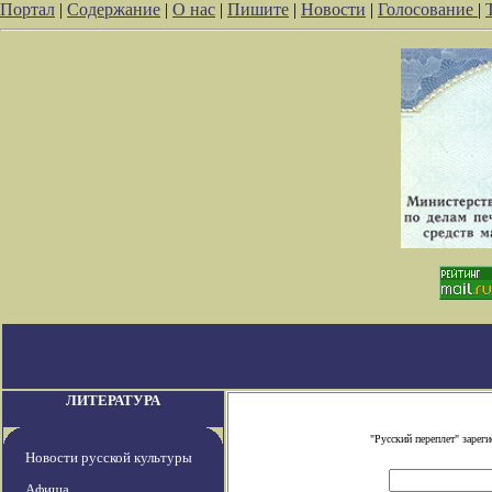
Портал
|
Содержание
|
О нас
|
Пишите
|
Новости
|
Голосование
|
ЛИТЕРАТУРА
"Русский переплет" заре
Новости русской культуры
Афиша