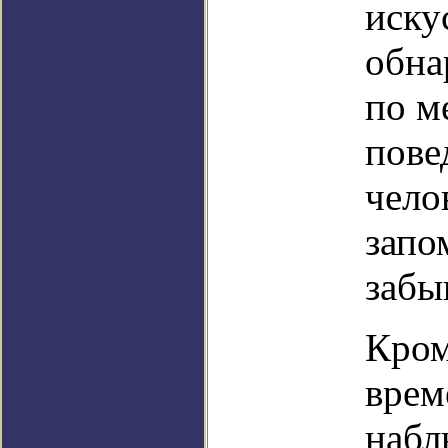
иску
обна
по м
пове
чело
запо
забы
Кром
врем
набл