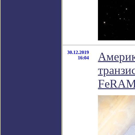
30.12.2019
Америк
16:04
транзи
FeRA