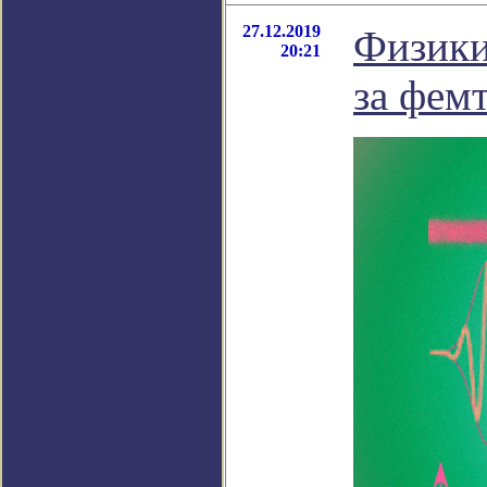
27.12.2019
Физики
20:21
за фем