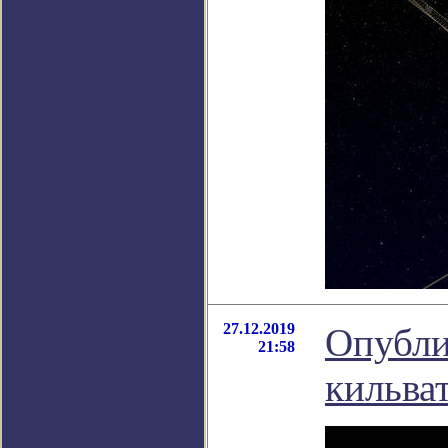
27.12.2019
Опубли
21:58
кильва