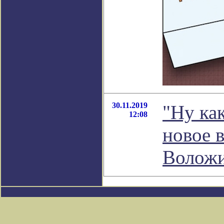
30.11.2019
"Ну ка
12:08
новое 
Волож