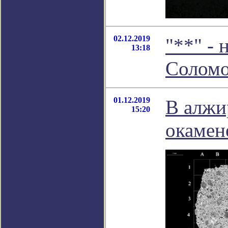
02.12.2019
"**" -
13:18
Соломо
01.12.2019
В алжи
15:20
окамен