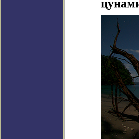
цунам