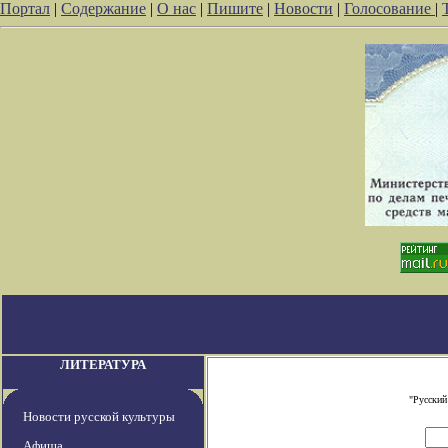
Портал
|
Содержание
|
О нас
|
Пишите
|
Новости
|
Голосование
|
ЛИТЕРАТУРА
"Русский
Новости русской культуры
Афиша