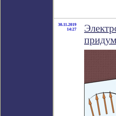
30.11.2019
Электр
14:27
придум