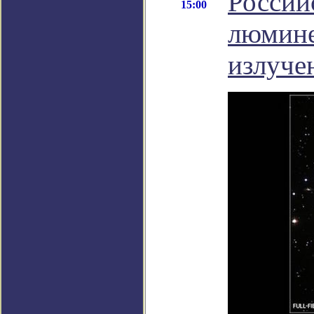
Россий
15:00
люмине
излуче