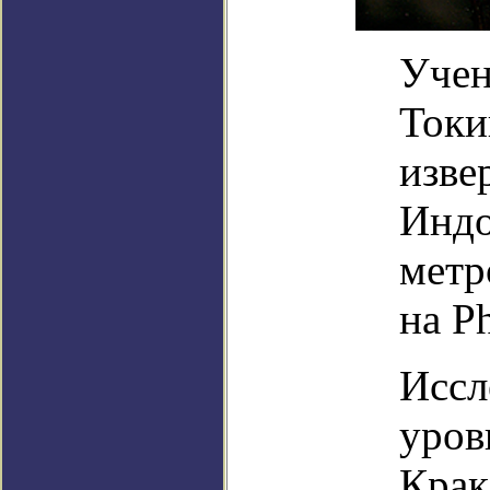
Учен
Токи
изве
Индо
метр
на Ph
Иссл
уров
Крак