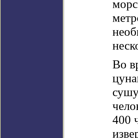
морс
метр
необ
неск
Во в
цуна
сушу
чело
400 
изве