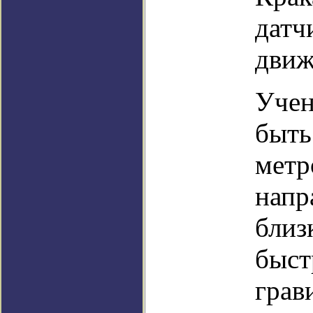
датч
движ
Учен
быть
метр
напр
близ
быст
грав