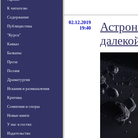
К читателю
Содержание
02.12.2019
Астрон
Публицистика
19:40
"Курск"
далеко
Кавказ
Балканы
Проза
Поэзия
Драматургия
Искания и размышления
Критика
Сомнения и споры
Новые книги
У нас в гостях
Издательство