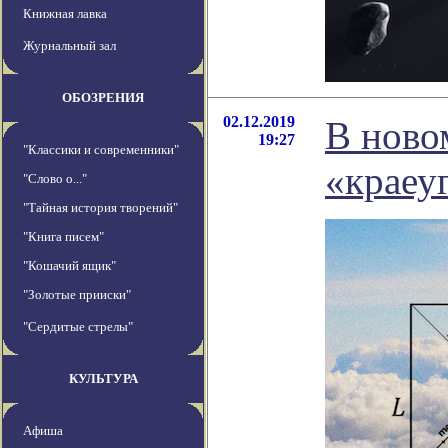
Книжная лавка
Журнальный зал
ОБОЗРЕНИЯ
02.12.2019
В ново
19:27
"Классики и современники"
«краеу
"Слово о..."
"Тайная история творений"
"Книга писем"
"Кошачий ящик"
"Золотые прииски"
"Сердитые стрелы"
КУЛЬТУРА
Афиша