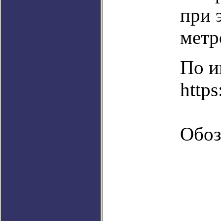
при 
метр
По и
https
Обоз