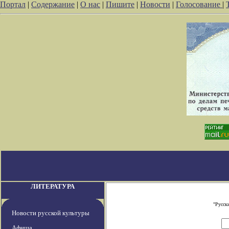
Портал
|
Содержание
|
О нас
|
Пишите
|
Новости
|
Голосование
|
ЛИТЕРАТУРА
"Русск
Новости русской культуры
Афиша