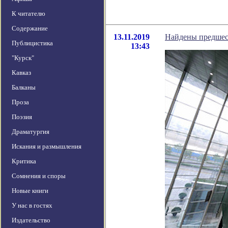
К читателю
Содержание
13.11.2019
Найдены предшес
Публицистика
13:43
"Курск"
Кавказ
Балканы
Проза
Поэзия
Драматургия
Искания и размышления
Критика
Сомнения и споры
Новые книги
У нас в гостях
Издательство