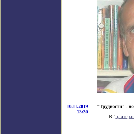
10.11.2019
"Трудности" - н
13:30
В "
цлитера