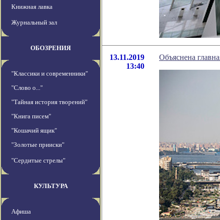
Книжная лавка
Журнальный зал
ОБОЗРЕНИЯ
13.11.2019
Объяснена главна
13:40
"Классики и современники"
"Слово о..."
"Тайная история творений"
"Книга писем"
"Кошачий ящик"
"Золотые прииски"
"Сердитые стрелы"
КУЛЬТУРА
Афиша