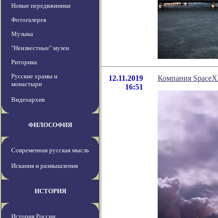
Новые передвжиники
Фотогалерея
Музыка
"Неизвестные" музеи
Риторика
Русские храмы и
12.11.2019
Компания SpaceX 
монастыри
16:51
Видеоархив
ФИЛОСОФИЯ
Современная русская мысль
Искания и размышления
ИСТОРИЯ
История России