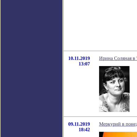
10.11.2019
Ирина Соляная в 
13:07
09.11.2019
Меркурий в понед
18:42