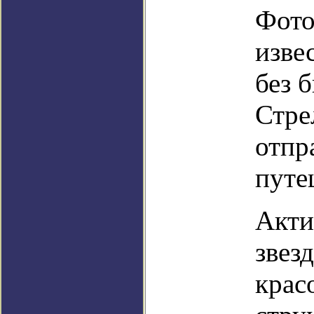
Фото
изве
без 
Стре
отпр
путе
Акти
звез
крас