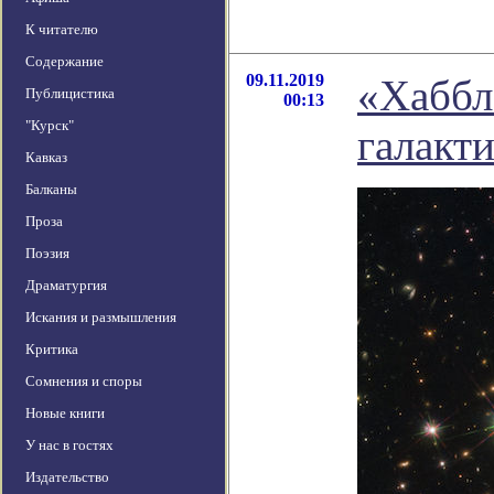
К читателю
Содержание
09.11.2019
«Хаббл
Публицистика
00:13
"Курск"
галакти
Кавказ
Балканы
Проза
Поэзия
Драматургия
Искания и размышления
Критика
Сомнения и споры
Новые книги
У нас в гостях
Издательство