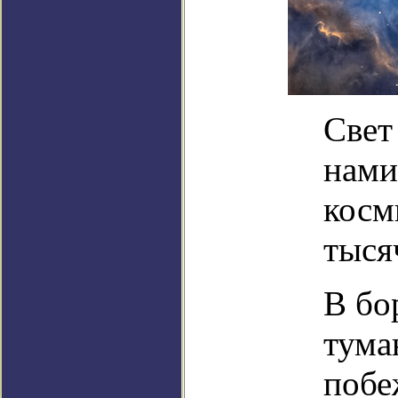
Свет
нами
косм
тыся
В бо
тума
побе