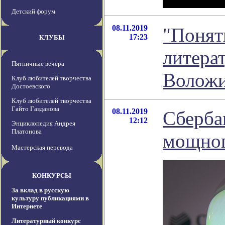
Детский форум
08.11.2019
"Понять
17:23
КЛУБЫ
литера
Пятничные вечера
Волож
Клуб любителей творчества
Достоевского
Клуб любителей творчества
Гайто Газданова
08.11.2019
Сберба
12:12
Энциклопедия Андрея
Платонова
мощног
Мастерская перевода
КОНКУРСЫ
За вклад в русскую
культуру публикациями в
Интернете
Литературный конкурс