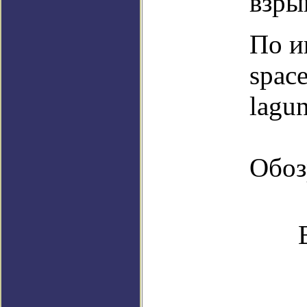
взры
По и
space
lagun
Обоз