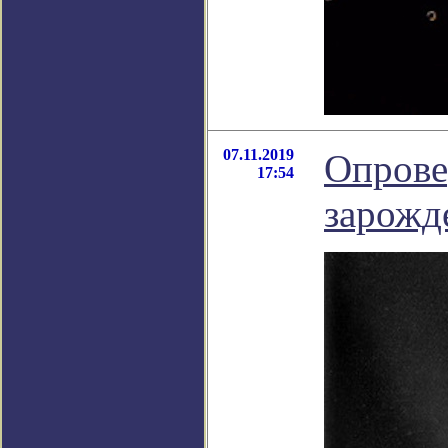
07.11.2019
Опрове
17:54
зарожд