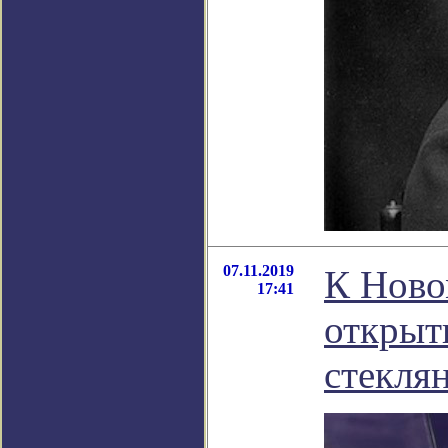
07.11.2019
К Ново
17:41
открыт
стекля