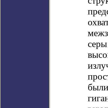
стру
пред
охва
межз
серы
высо
излу
прос
были
гига