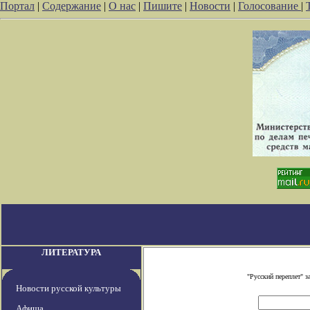
Портал
|
Содержание
|
О нас
|
Пишите
|
Новости
|
Голосование
|
ЛИТЕРАТУРА
"Русский переплет" 
Новости русской культуры
Афиша