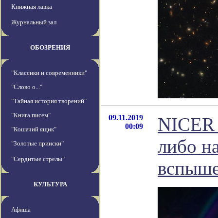
Книжная лавка
Журнальный зал
ОБОЗРЕНИЯ
"Классики и современники"
"Слово о..."
"Тайная история творений"
"Книга писем"
09.11.2019
NICER 
00:09
"Кошачий ящик"
либо н
"Золотые прииски"
"Сердитые стрелы"
вспыш
КУЛЬТУРА
Афиша