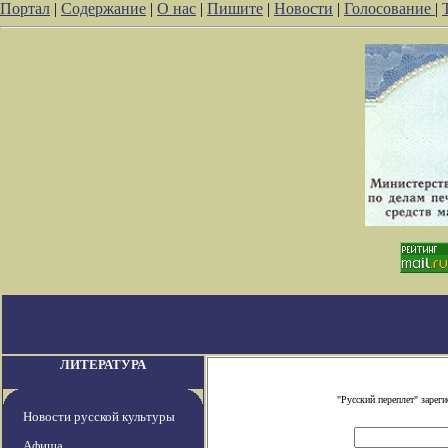
Портал
|
Содержание
|
О нас
|
Пишите
|
Новости
|
Голосование
|
ЛИТЕРАТУРА
"Русский переплет" заре
Новости русской культуры
Афиша