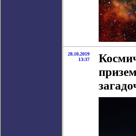
28.10.2019
Космич
13:37
призем
загадо