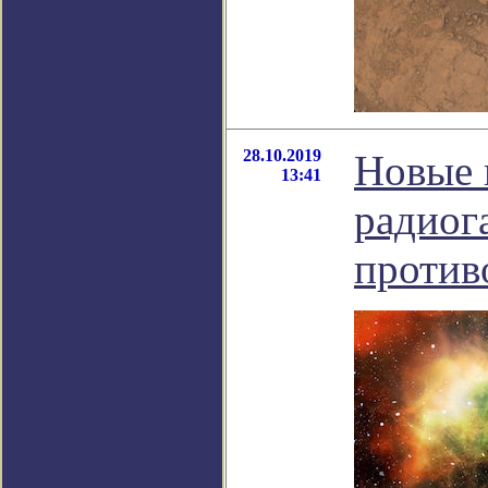
28.10.2019
Новые 
13:41
радиог
против