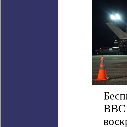
Бесп
ВВС 
воск