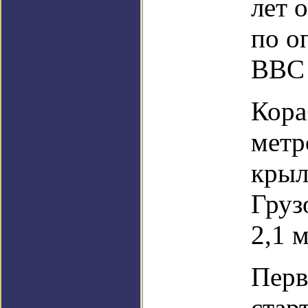
лет 
по о
ВВС
Кора
метр
крыл
Груз
2,1 
Перв
стар