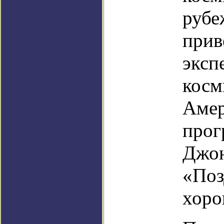
рубе
прив
эксп
косм
Амер
прог
Джон
«Поз
хоро