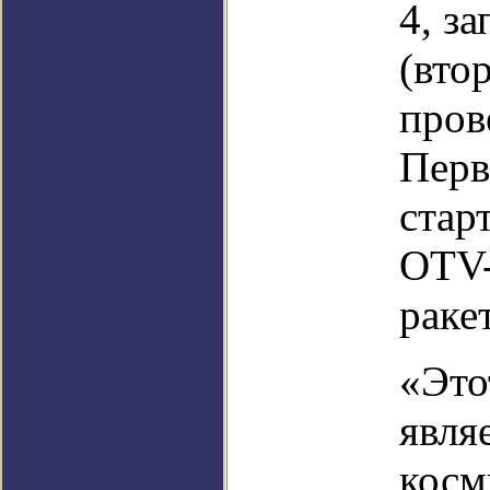
4, з
(вто
пров
Перв
старт
OTV-
раке
«Это
явля
косм