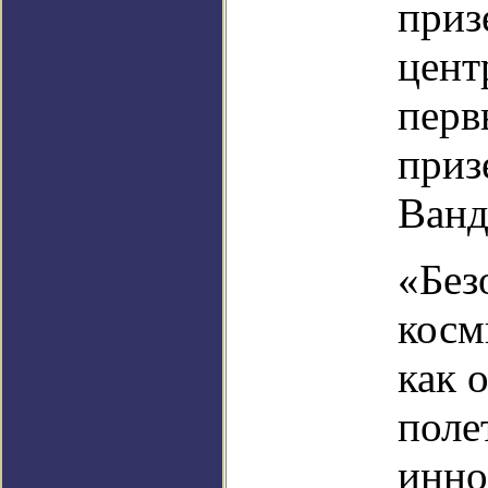
приз
цент
перв
приз
Ванд
«Без
косм
как 
поле
инно