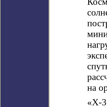
Косм
солн
пост
мини
нагр
эксп
спут
расс
на о
«X-3