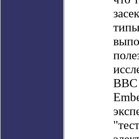
засе
типы
выпо
поле
иссл
ВВС 
Embe
эксп
"тес
элек