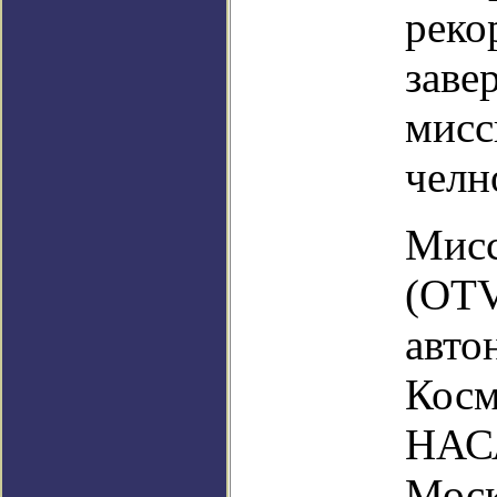
реко
заве
мисс
челн
Мисс
(OTV
авто
Косм
НАСА
Моск