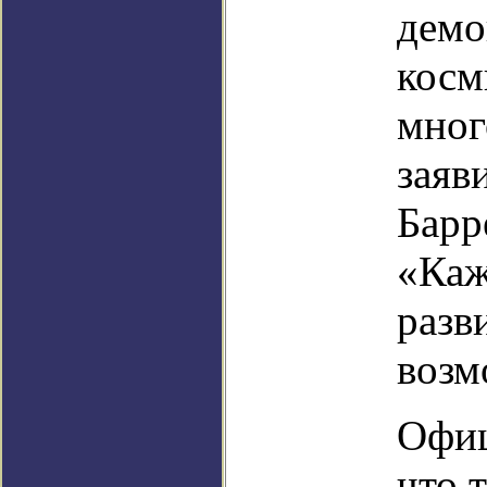
демо
косм
мног
заяв
Барр
«Каж
разв
возм
Офиц
что 