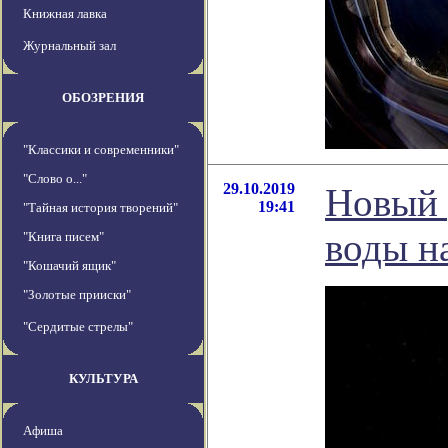
Книжная лавка
Журнальный зал
ОБОЗРЕНИЯ
"Классики и современники"
"Слово о..."
29.10.2019
Новый 
19:41
"Тайная история творений"
воды н
"Книга писем"
"Кошачий ящик"
"Золотые прииски"
"Сердитые стрелы"
КУЛЬТУРА
Афиша