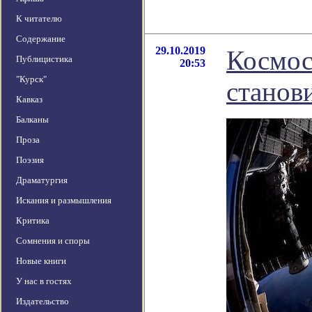
К читателю
Содержание
29.10.2019
Космос
Публицистика
20:53
"Курск"
станов
Кавказ
Балканы
Проза
Поэзия
Драматургия
Искания и размышления
Критика
Сомнения и споры
Новые книги
У нас в гостях
Издательство