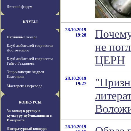
Детский форум
КЛУБЫ
28.10.2019
Почему
19:28
Пятничные вечера
не пог
Клуб любителей творчества
Достоевского
ЦЕРН
Клуб любителей творчества
Гайто Газданова
Энциклопедия Андрея
Платонова
28.10.2019
"Призн
19:27
Мастерская перевода
литера
КОНКУРСЫ
Волож
За вклад в русскую
культуру публикациями в
Интернете
28.10.2019
Образ 
Литературный конкурс