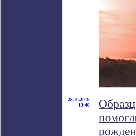
28.10.2019
Образц
13:48
помогл
рожден