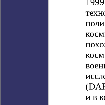
1999
техн
поли
косм
похо
косм
воен
иссл
(DAR
и в 