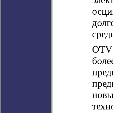
осци
долг
среде
OTV5
боле
пред
пред
новы
техн