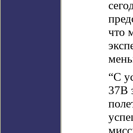
сего
пред
что 
эксп
мень
“С у
37B 
поле
успе
мисс