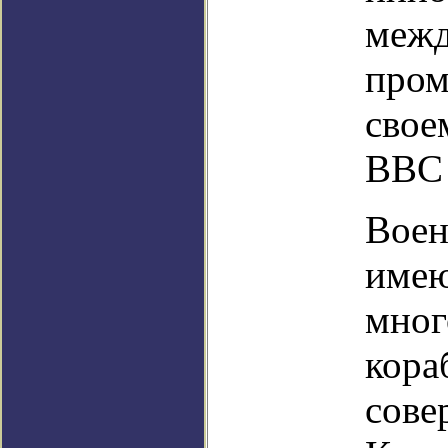
межд
пром
свое
ВВС 
Вое
имею
мног
кора
сове