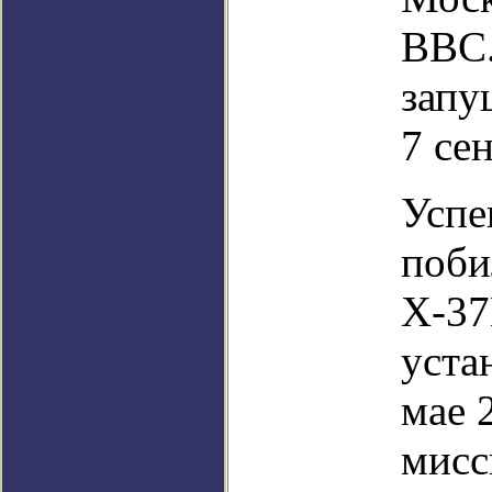
ВВС.
запу
7 се
Успе
поби
X-37
уста
мае 
мисс