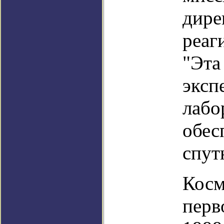
дире
реаг
"Эта
эксп
лабо
обес
спут
Косм
перв