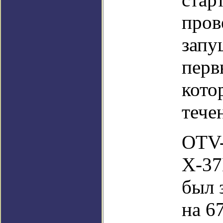
пров
запу
перв
кото
тече
OTV-
X-37
был 
на 6