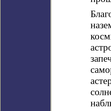
Благ
назе
косм
астр
запе
само
асте
солн
набл