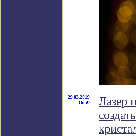
29.03.2019
Лазер 
16:59
создат
криста