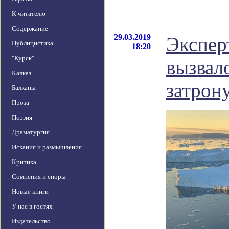
К читателю
Содержание
29.03.2019
Экспер
Публицистика
18:20
"Курск"
вызвал
Кавказ
затрон
Балканы
Проза
Поэзия
Драматургия
Искания и размышления
Критика
Сомнения и споры
Новые книги
У нас в гостях
Издательство