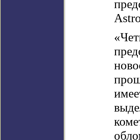
пред
Astro
«Чет
пред
ново
прош
имее
выде
коме
обло