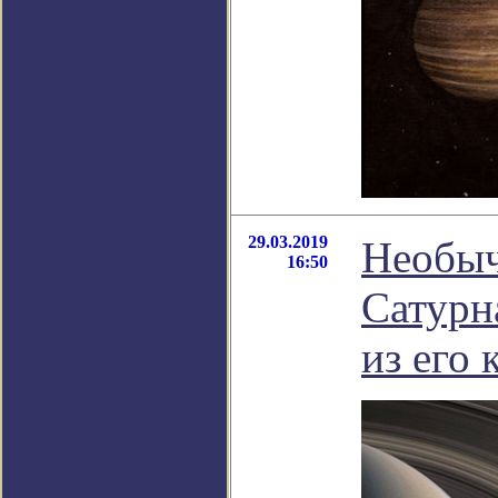
29.03.2019
Необыч
16:50
Сатурн
из его 