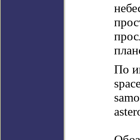
небе
прос
прос
план
По и
space
samo
aster
Обоз