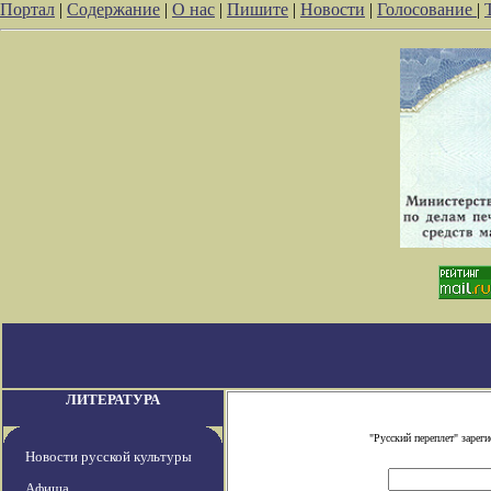
Портал
|
Содержание
|
О нас
|
Пишите
|
Новости
|
Голосование
|
ЛИТЕРАТУРА
"Русский переплет" заре
Новости русской культуры
Афиша