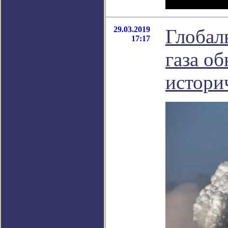
29.03.2019
Глобал
17:17
газа об
истори