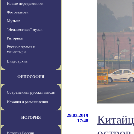
Новые передвжиники
Фотогалерея
Музыка
"Неизвестные" музеи
Риторика
Русские храмы и
монастыри
Видеоархив
ФИЛОСОФИЯ
Современная русская мысль
Искания и размышления
29.03.2019
Китайц
ИСТОРИЯ
17:48
остров
История России