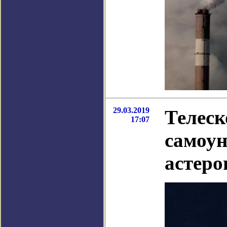
29.03.2019
Телеск
17:07
самоун
астеро