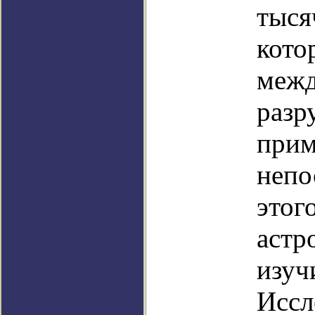
тыся
кото
межд
разр
прим
непо
этог
астр
изуч
Иссл