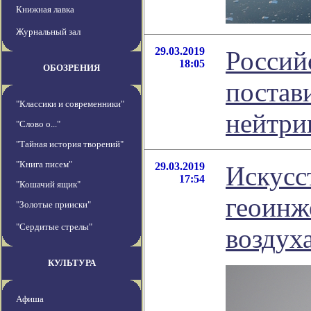
Книжная лавка
Журнальный зал
29.03.2019
Россий
18:05
ОБОЗРЕНИЯ
постав
"Классики и современники"
нейтри
"Слово о..."
"Тайная история творений"
"Книга писем"
29.03.2019
Искусс
17:54
"Кошачий ящик"
геоинж
"Золотые прииски"
"Сердитые стрелы"
воздух
КУЛЬТУРА
Афиша