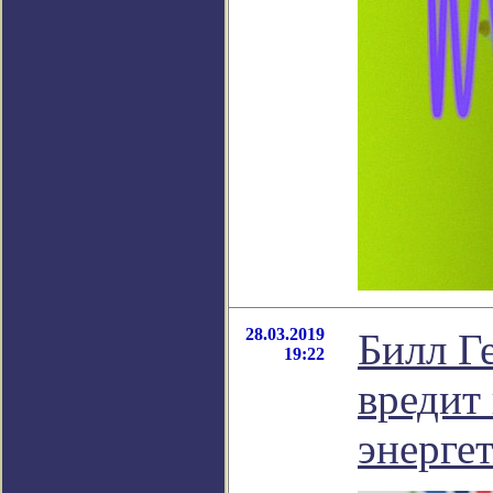
28.03.2019
Билл Г
19:22
вредит
энерге