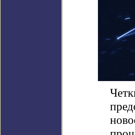
Четк
пред
ново
прош