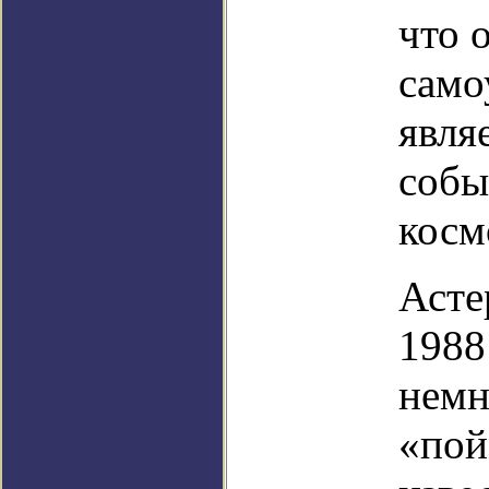
что 
само
явля
собы
косм
Асте
1988
немн
«пой