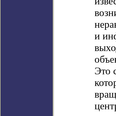
изве
возн
нера
и ин
выхо
объе
Это 
кото
вращ
цент