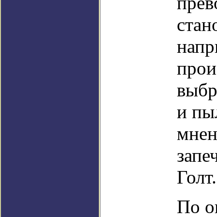
прев
стан
напр
прои
выбр
и пы
мнен
запе
Голт.
По о