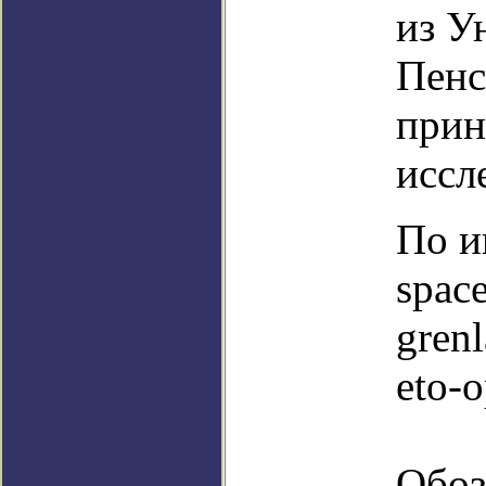
из У
Пенс
прин
иссл
По и
spac
grenl
eto-
Обоз