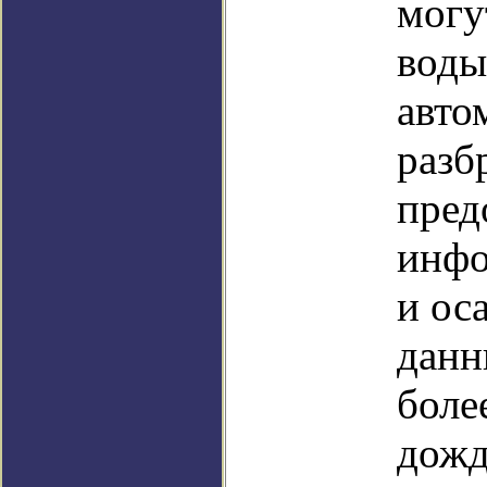
могу
воды
авто
разб
пред
инфо
и ос
данн
боле
дожд