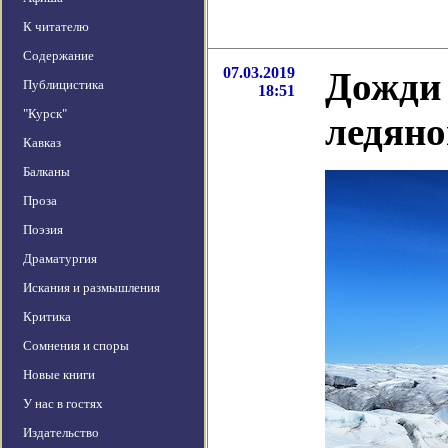
К читателю
Содержание
07.03.2019
Дожди
Публицистика
18:51
"Курск"
ледяно
Кавказ
Балканы
Проза
Поэзия
Драматургия
Искания и размышления
Критика
Сомнения и споры
Новые книги
У нас в гостях
Издательство