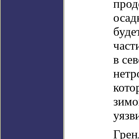
прод
осад
буде
част
в се
нетр
кото
зимой
уязв
Грен