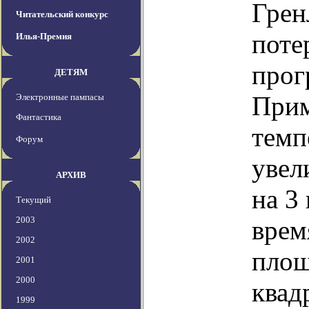
Грен
Читательский конкурс
поте
Илья-Премия
прог
ДЕТЯМ
Прим
Электронные пампасы
Фантастика
темп
Форум
увел
АРХИВ
на 3
Текущий
2003
врем
2002
площ
2001
2000
квад
1999