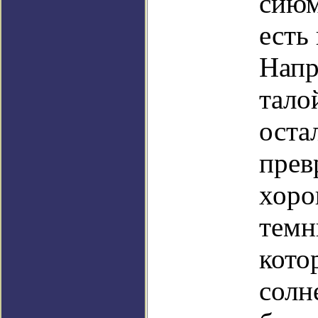
сиюм
есть
Напр
тало
оста
прев
хоро
темн
кото
солн