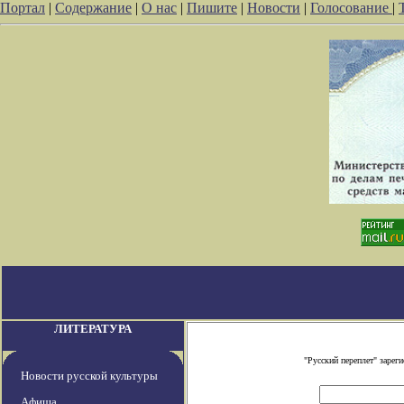
Портал
|
Содержание
|
О нас
|
Пишите
|
Новости
|
Голосование
|
ЛИТЕРАТУРА
"Русский переплет" заре
Новости русской культуры
Афиша