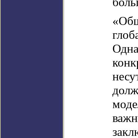
боль
«Общ
глоб
Одна
конк
несу
долж
моде
важн
закл