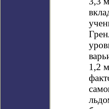
3,3 
вкла
учен
Грен
уров
варь
1,2 
факт
само
льдо