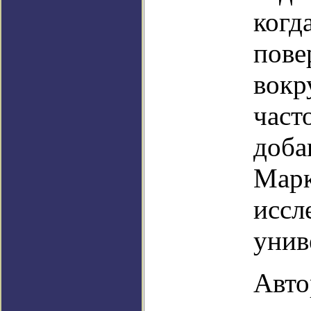
когд
пове
вокр
част
доба
Марк
иссл
унив
Авто