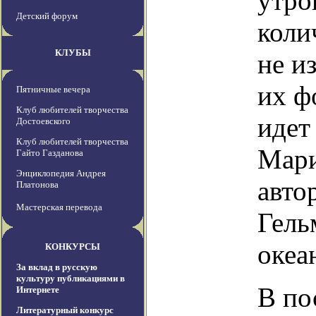
утро
Детский форум
коли
КЛУБЫ
не и
их ф
Пятничные вечера
Клуб любителей творчества
идет
Достоевского
Клуб любителей творчества
Мари
Гайто Газданова
Энциклопедия Андрея
авто
Платонова
Мастерская перевода
Гель
океа
КОНКУРСЫ
За вклад в русскую
культуру публикациями в
В по
Интернете
Литературный конкурс