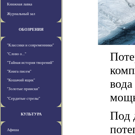
Книжная лавка
Журнальный зал
ОБОЗРЕНИЯ
"Классики и современники"
Поте
"Слово о..."
"Тайная история творений"
комп
"Книга писем"
вода
"Кошачий ящик"
"Золотые прииски"
мощ
"Сердитые стрелы"
Под 
КУЛЬТУРА
поте
Афиша