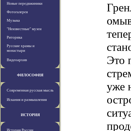
Новые передвжиники
Грен
Фотогалерея
омыв
Музыка
"Неизвестные" музеи
тепе
Риторика
стан
Русские храмы и
монастыри
Это 
Видеоархив
стре
ФИЛОСОФИЯ
уже 
Современная русская мысль
остр
Искания и размышления
ситу
ИСТОРИЯ
прод
История России