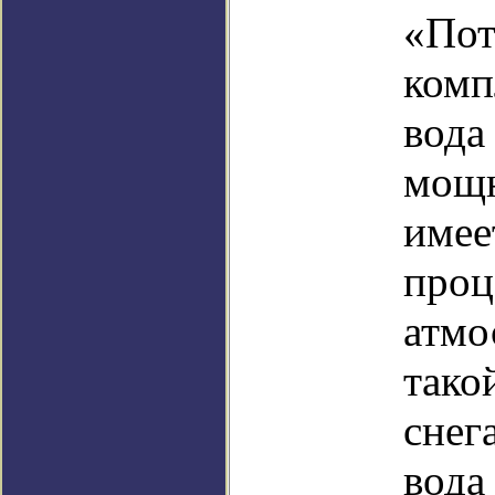
«Пот
комп
вода
мощн
имее
проц
атмо
тако
снег
вода 