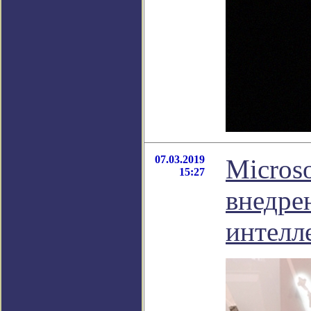
07.03.2019
Micros
15:27
внедре
интелл