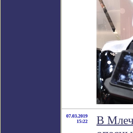
07.03.2019
В Млеч
15:22