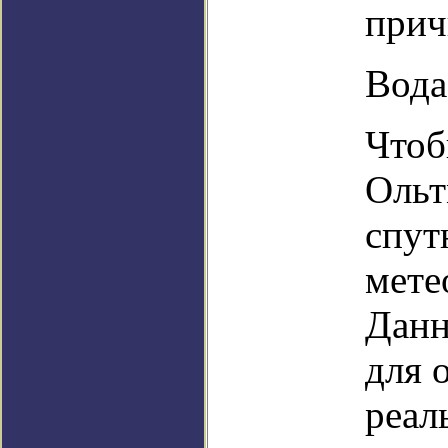
прич
Вода
Чтоб
Ольт
спут
мете
Данн
для 
реал