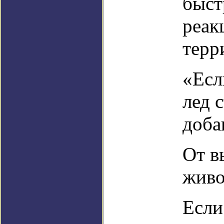
быст
реак
терр
«Есл
лед 
доба
От в
жив
Если