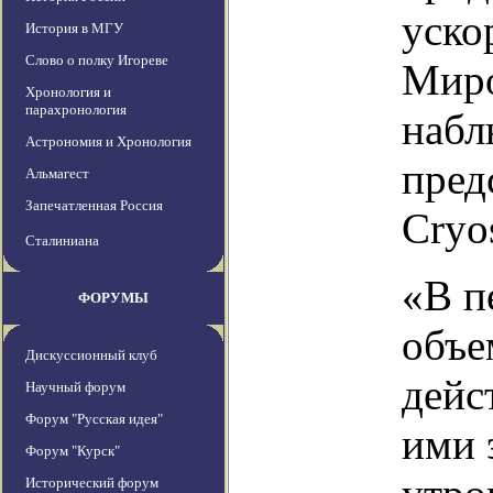
уско
История в МГУ
Слово о полку Игореве
Миро
Хронология и
парахронология
набл
Астрономия и Хронология
пред
Альмагест
Запечатленная Россия
Cryo
Сталиниана
«В п
ФОРУМЫ
объе
Дискуссионный клуб
дейс
Научный форум
Форум "Русская идея"
ими 
Форум "Курск"
Исторический форум