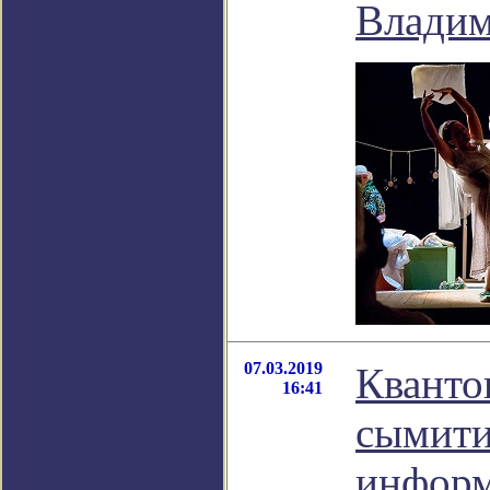
Владим
07.03.2019
Кванто
16:41
сымити
информ