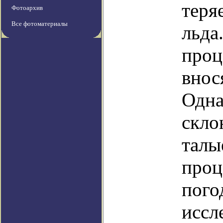
теря
Фотоархив
Все фотоматериалы
льда
проц
внос
Одна
скло
талы
проц
пого
иссл