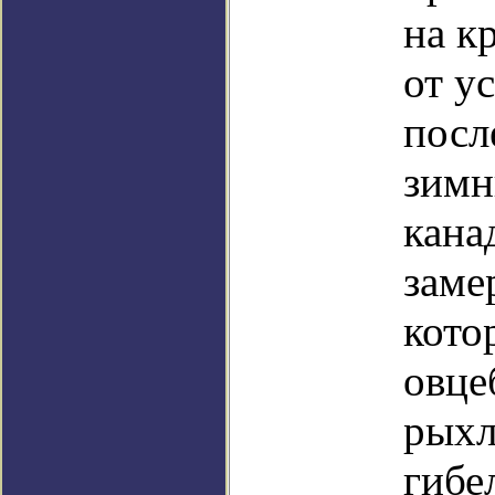
на к
от у
посл
зимн
кана
заме
кото
овце
рыхл
гибе