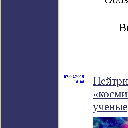
В
07.03.2019
Нейтри
18:08
«косми
ученые