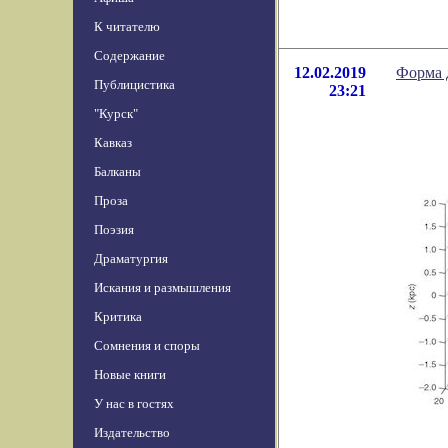
К читателю
Содержание
12.02.2019
Форма 
Публицистика
23:21
"Курск"
Кавказ
Балканы
Проза
Поэзия
Драматургия
Искания и размышления
Критика
Сомнения и споры
Новые книги
У нас в гостях
Издательство