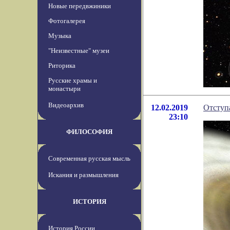
Новые передвжиники
Фотогалерея
Музыка
"Неизвестные" музеи
Риторика
Русские храмы и
монастыри
Видеоархив
12.02.2019
Отступ
23:10
ФИЛОСОФИЯ
Современная русская мысль
Искания и размышления
ИСТОРИЯ
История России