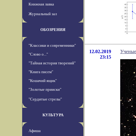
Книжная лавка
Журнальный зал
ОБОЗРЕНИЯ
"Классики и современники"
12.02.2019
Ученые
"Слово о..."
23:15
"Тайная история творений"
"Книга писем"
"Кошачий ящик"
"Золотые прииски"
"Сердитые стрелы"
КУЛЬТУРА
Афиша