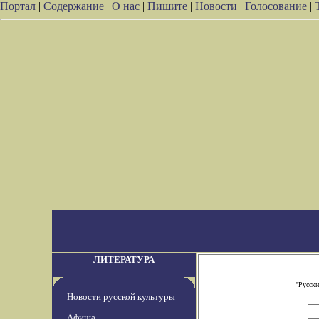
Портал
|
Содержание
|
О нас
|
Пишите
|
Новости
|
Голосование
|
ЛИТЕРАТУРА
"Русски
Новости русской культуры
Афиша