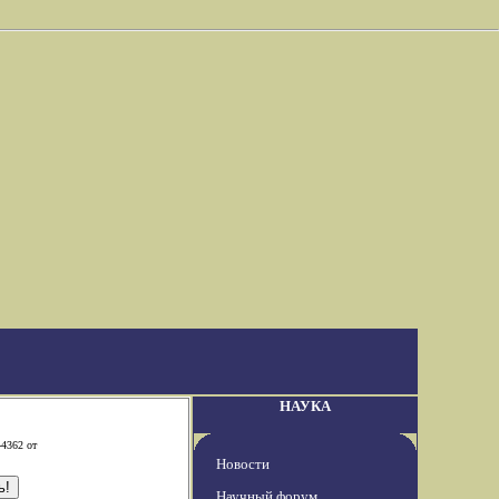
НАУКА
-4362 от
Новости
Научный форум