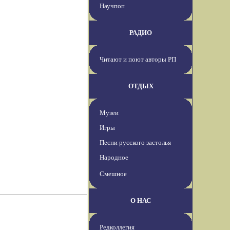
Научпоп
РАДИО
Читают и поют авторы РП
ОТДЫХ
Музеи
Игры
Песни русского застолья
Народное
Смешное
О НАС
Редколлегия