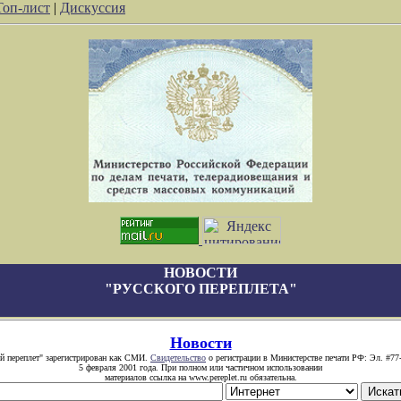
Топ-лист
|
Дискуссия
НОВОСТИ
"РУССКОГО ПЕРЕПЛЕТА"
Новости
й переплет" зарегистрирован как СМИ.
Свидетельство
о регистрации в Министерстве печати РФ: Эл. #77
5 февраля 2001 года. При полном или частичном использовании
материалов ссылка на www.pereplet.ru обязательна.