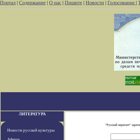
Портал
|
Содержание
|
О нас
|
Пишите
|
Новости
|
Голосование
|
ЛИТЕРАТУРА
"Русский переплет" заре
Новости русской культуры
Афиша