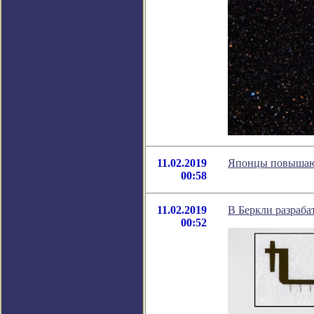
11.02.2019
Японцы повышают
00:58
11.02.2019
В Беркли разраба
00:52