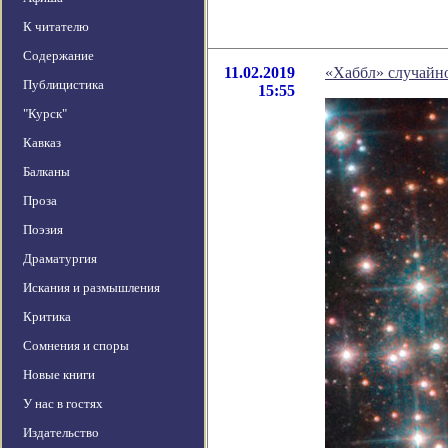
К читателю
Содержание
11.02.2019
«Хаббл» случайн
Публицистика
15:55
"Курск"
Кавказ
Балканы
Проза
Поэзия
Драматургия
Искания и размышления
Критика
Сомнения и споры
Новые книги
У нас в гостях
Издательство