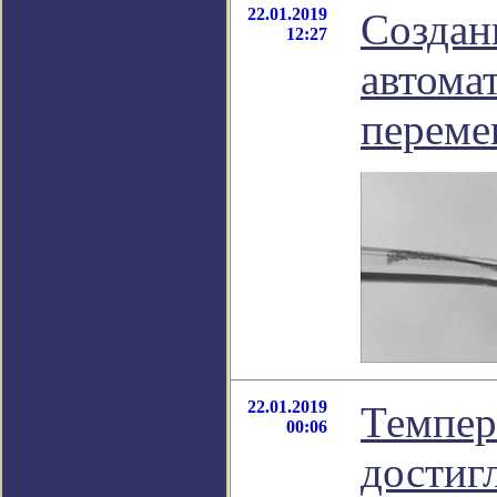
22.01.2019
Создан
12:27
автома
переме
22.01.2019
Темпер
00:06
достиг