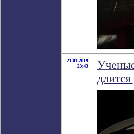
21.01.2019
Ученые
23:43
длится