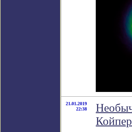
21.01.2019
Необыч
22:38
Койпер