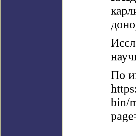
карл
доно
Иссл
науч
По и
https
bin/
page