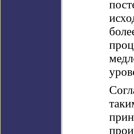
пост
исхо
боле
проц
медл
уров
Согл
таки
прин
прои