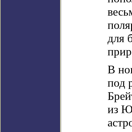
весь
поля
для 
прир
В но
под 
Брей
из Ю
астр