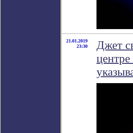
21.01.2019
Джет с
23:30
центре
указыв