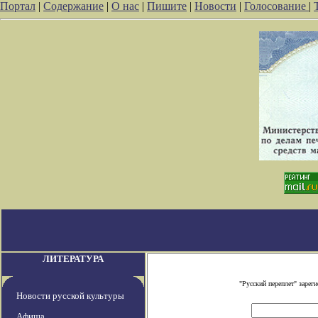
Портал
|
Содержание
|
О нас
|
Пишите
|
Новости
|
Голосование
|
ЛИТЕРАТУРА
"Русский переплет" заре
Новости русской культуры
Афиша