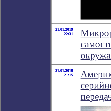
21.01.2019
Микрор
22:31
самост
окружа
21.01.2019
Америк
21:15
серийн
переда