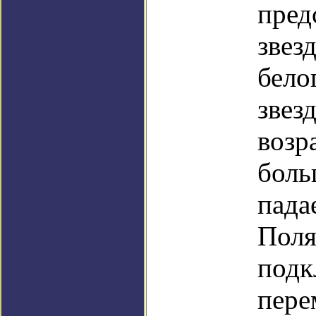
пред
звез
бело
звез
возр
боль
пада
Поля
подк
пере