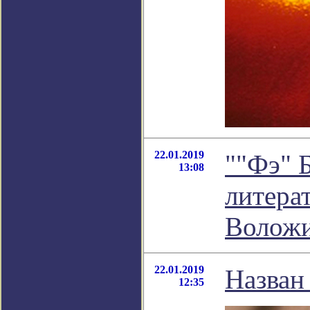
22.01.2019
""Фэ" Б
13:08
литера
Волож
22.01.2019
Назван
12:35