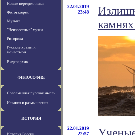
Новые передвжиники
22.01.2019
Излишк
23:48
Фотогалерея
камнях
Музыка
"Неизвестные" музеи
Риторика
Русские храмы и
монастыри
Видеоархив
ФИЛОСОФИЯ
Современная русская мысль
Искания и размышления
ИСТОРИЯ
22.01.2019
Ученые
22:57
История России