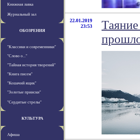
Книжная лавка
Журнальный зал
22.01.2019
Таяние
23:53
ОБОЗРЕНИЯ
прошло
"Классики и современники"
"Слово о..."
"Тайная история творений"
"Книга писем"
"Кошачий ящик"
"Золотые прииски"
"Сердитые стрелы"
КУЛЬТУРА
Афиша