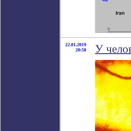
22.01.2019
У чело
20:50