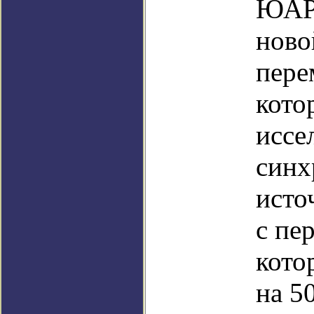
ЮАР,
ново
пере
кото
иссе
синх
исто
с пе
кото
на 5