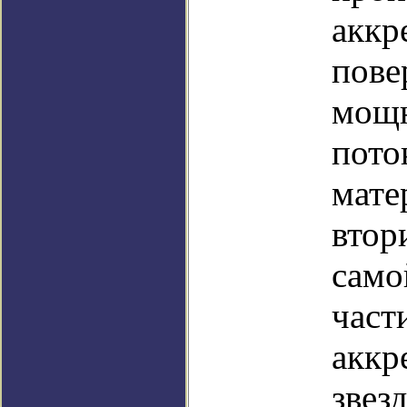
аккр
пове
мощ
пото
мате
втор
само
част
аккр
звез