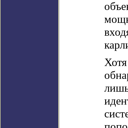
объе
мощн
вход
карл
Хотя
обна
лишь
иден
сист
попо