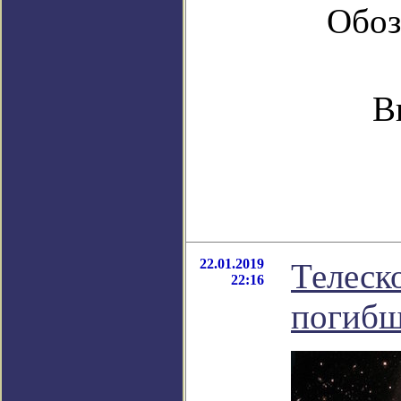
Обоз
В
22.01.2019
Телеск
22:16
погибш