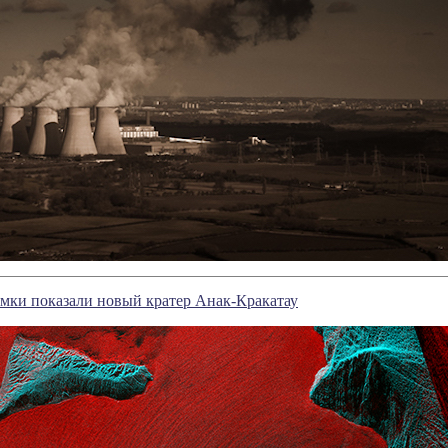
мки показали новый кратер Анак-Кракатау