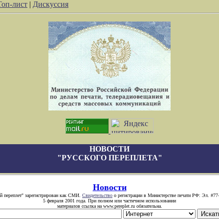
Топ-лист
|
Дискуссия
НОВОСТИ
"РУССКОГО ПЕРЕПЛЕТА"
Новости
й переплет" зарегистрирован как СМИ.
Свидетельство
о регистрации в Министерстве печати РФ: Эл. #77
5 февраля 2001 года. При полном или частичном использовании
материалов ссылка на www.pereplet.ru обязательна.