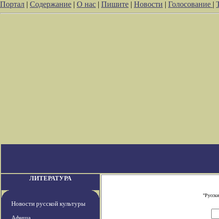
Портал
|
Содержание
|
О нас
|
Пишите
|
Новости
|
Голосование
|
ЛИТЕРАТУРА
"Русски
Новости русской культуры
Афиша