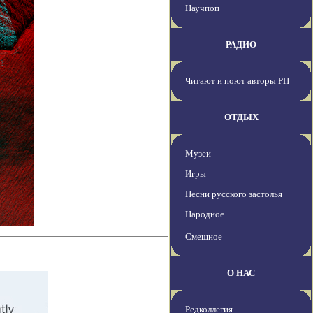
Научпоп
РАДИО
Читают и поют авторы РП
ОТДЫХ
Музеи
Игры
Песни русского застолья
Народное
Смешное
О НАС
Редколлегия