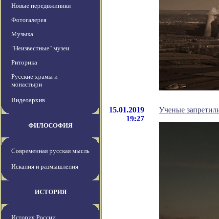
Новые передвжиники
Фотогалерея
Музыка
"Неизвестные" музеи
Риторика
Русские храмы и
монастыри
Видеоархив
15.01.2019
Ученые запретили
19:27
ФИЛОСОФИЯ
Современная русская мысль
Искания и размышления
ИСТОРИЯ
История России