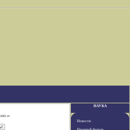
НАУКА
-4362 от
Новости
Научный форум