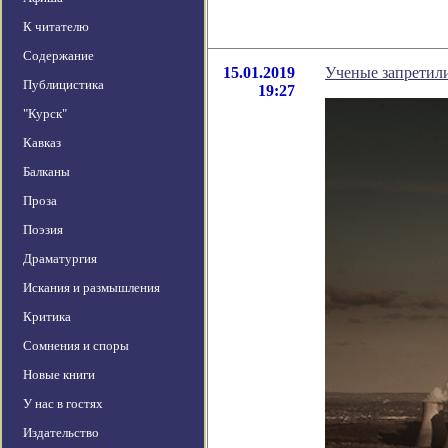
К читателю
Содержание
15.01.2019
Ученые запретили
Публицистика
19:27
"Курск"
Кавказ
Балканы
Проза
Поэзия
Драматургия
Искания и размышления
Критика
Сомнения и споры
Новые книги
У нас в гостях
Издательство