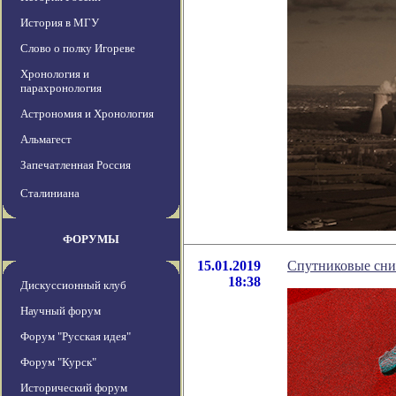
История в МГУ
Слово о полку Игореве
Хронология и
парахронология
Астрономия и Хронология
Альмагест
Запечатленная Россия
Сталиниана
ФОРУМЫ
15.01.2019
Спутниковые сни
18:38
Дискуссионный клуб
Научный форум
Форум "Русская идея"
Форум "Курск"
Исторический форум