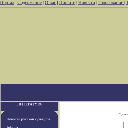
Портал
|
Содержание
|
О нас
|
Пишите
|
Новости
|
Голосование
|
ЛИТЕРАТУРА
"Русски
Новости русской культуры
Афиша