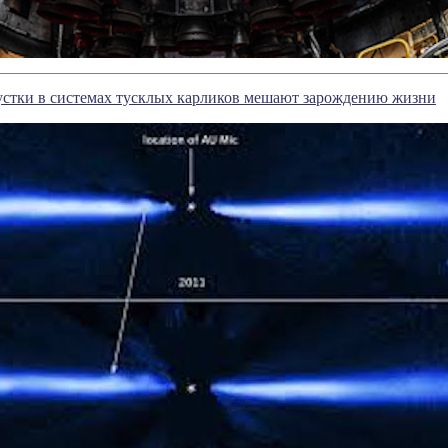
устки в системах тусклых карликов мешают зарождению жизни