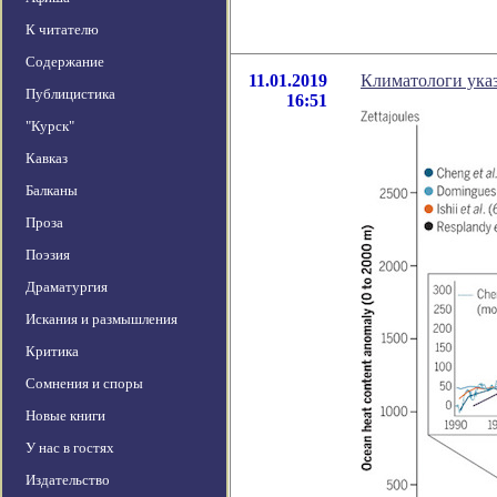
К читателю
Содержание
11.01.2019
Климатологи указ
Публицистика
16:51
"Курск"
Кавказ
Балканы
Проза
Поэзия
Драматургия
Искания и размышления
Критика
Сомнения и споры
Новые книги
У нас в гостях
Издательство