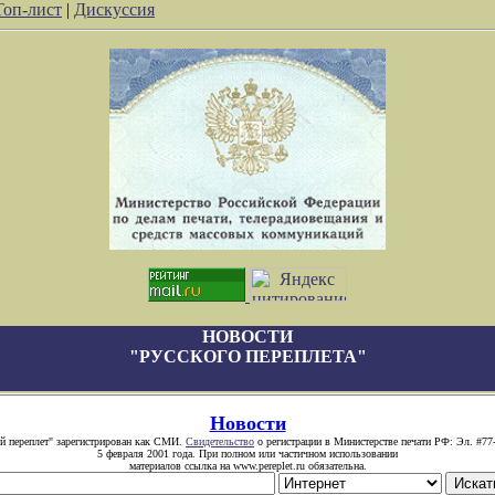
Топ-лист
|
Дискуссия
НОВОСТИ
"РУССКОГО ПЕРЕПЛЕТА"
Новости
й переплет" зарегистрирован как СМИ.
Свидетельство
о регистрации в Министерстве печати РФ: Эл. #77
5 февраля 2001 года. При полном или частичном использовании
материалов ссылка на www.pereplet.ru обязательна.