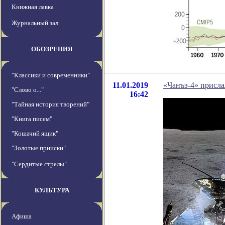
Книжная лавка
Журнальный зал
ОБОЗРЕНИЯ
"Классики и современники"
11.01.2019
«Чанъэ-4» присла
"Слово о..."
16:42
"Тайная история творений"
"Книга писем"
"Кошачий ящик"
"Золотые прииски"
"Сердитые стрелы"
КУЛЬТУРА
Афиша