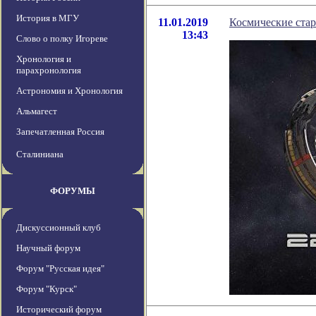
История в МГУ
11.01.2019
Космические стар
13:43
Слово о полку Игореве
Хронология и
парахронология
Астрономия и Хронология
Альмагест
Запечатленная Россия
Сталиниана
ФОРУМЫ
Дискуссионный клуб
Научный форум
Форум "Русская идея"
Форум "Курск"
Исторический форум