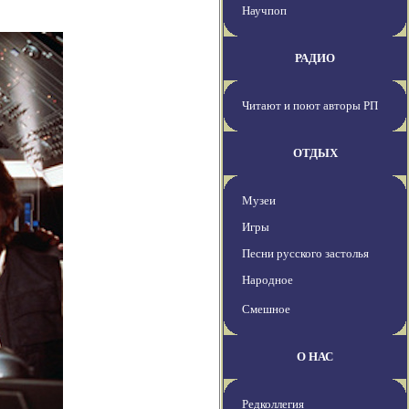
Научпоп
РАДИО
Читают и поют авторы РП
ОТДЫХ
Музеи
Игры
Песни русского застолья
Народное
Смешное
О НАС
Редколлегия