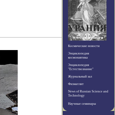
Космические новости
Энциклопедия
космонавтика
Энциклопедия
"Естествознание"
Журнальный зал
Физматлит
News of Russian Science and
Technology
Научные семинары