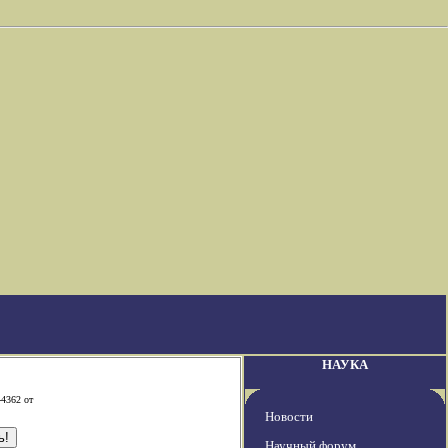
НАУКА
-4362 от
Новости
Научный форум