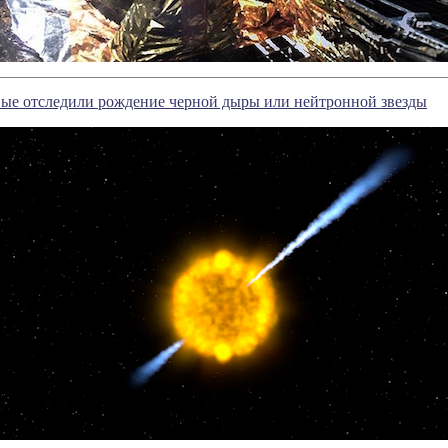
ые отследили рождение черной дыры или нейтронной звезды